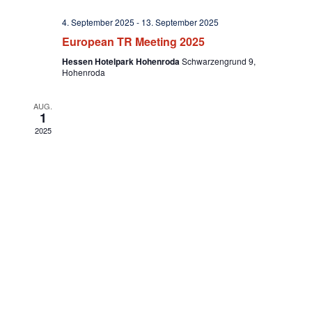
e
N
4. September 2025
-
13. September 2025
u
European TR Meeting 2025
a
Hessen Hotelpark Hohenroda
Schwarzengrund 9,
n
v
Hohenroda
i
d
AUG.
1
g
A
2025
a
n
t
s
i
i
o
n
c
h