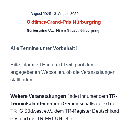
t
1. August 2025
-
3. August 2025
e
Oldtimer-Grand-Prix Nürburgring
n
Nürburgring
Otto-Flimm-Straße, Nürburgring
,
Alle Termine unter Vorbehalt !
N
Bitte informiert Euch rechtzeitig auf den
a
angegebenen Webseiten, ob die Veranstaltungen
stattfinden.
v
i
Weitere Veranstaltungen
findet Ihr unter dem
TR-
Terminkalender
(einem Gemeinschaftsprojekt der
g
TR IG Südwest e.V., dem TR-Register Deutschland
e.V. und der TR-FREUN.DE).
a