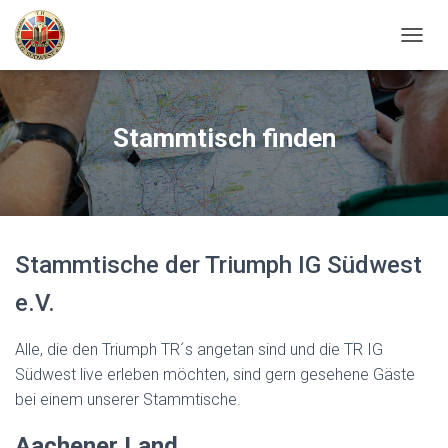
N
A
V
I
G
Stammtisch finden
A
T
I
O
N
U
Stammtische der Triumph IG Südwest
M
S
e.V.
C
H
A
Alle, die den Triumph TR´s angetan sind und die TR IG
L
Südwest live erleben möchten, sind gern gesehene Gäste
T
E
bei einem unserer Stammtische.
N
Aachener Land