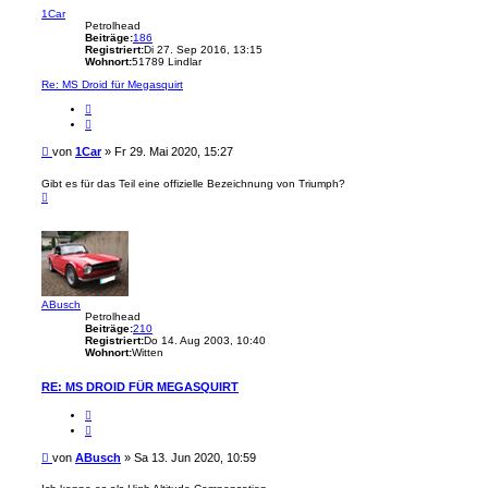
r
t
1Car
Petrolhead
e
Beiträge:
186
S
Registriert:
Di 27. Sep 2016, 13:15
u
Wohnort:
51789 Lindlar
c
h
Re: MS Droid für Megasquirt
e
Z
i
t
a
B
von
1Car
»
Fr 29. Mai 2020, 15:27
t
e
i
Gibt es für das Teil eine offizielle Bezeichnung von Triumph?
N
t
a
r
c
a
h
g
o
b
e
n
ABusch
Petrolhead
Beiträge:
210
Registriert:
Do 14. Aug 2003, 10:40
Wohnort:
Witten
RE: MS DROID FÜR MEGASQUIRT
Z
i
t
a
B
von
ABusch
»
Sa 13. Jun 2020, 10:59
t
e
i