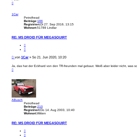
g
N
t
a
e
c
r
h
1Car
o
Petrolhead
b
Beiträge:
186
e
Registriert:
Di 27. Sep 2016, 13:15
n
Wohnort:
51789 Lindlar
RE: MS DROID FÜR MEGASQUIRT
Z
i
t
a
B
von
1Car
»
So 21. Jun 2020, 10:20
t
e
i
Ja, das hat der Eckhard von den TR-freunden mal gebaut. Weiß aber leider nicht, was s
N
t
a
r
c
a
h
g
o
b
e
n
ABusch
Petrolhead
Beiträge:
210
Registriert:
Do 14. Aug 2003, 10:40
Wohnort:
Witten
RE: MS DROID FÜR MEGASQUIRT
Z
i
t