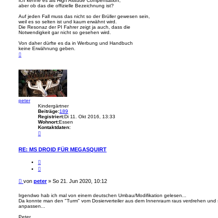
Ich kenne es als High Altitude Compensation,
aber ob das die offizielle Bezeichnung ist?
t
r
Auf jeden Fall muss das nicht so der Brüller gewesen sein,
a
weil es so selten ist und kaum erwähnt wird.
g
Die Resonaz der PI Fahrer zeigt ja auch, dass die
Notwendigkeit gar nicht so gesehen wird.
Von daher dürfte es da in Werbung und Handbuch
keine Erwähnung geben.
N
a
c
h
o
b
e
n
peter
Kindergärtner
Beiträge:
189
Registriert:
Di 11. Okt 2016, 13:33
Wohnort:
Essen
Kontaktdaten:
K
o
n
t
RE: MS DROID FÜR MEGASQUIRT
a
k
Z
t
i
d
t
a
a
B
t
von
peter
»
So 21. Jun 2020, 10:12
t
e
e
n
i
Irgendwo hab ich mal von einem deutschen Umbau/Modifikation gelesen...
v
Da konnte man den "Turm" vom Dosierverteiler aus dem Innenraum raus verdrehen und
t
o
anpassen...
n
r
p
a
Peter
e