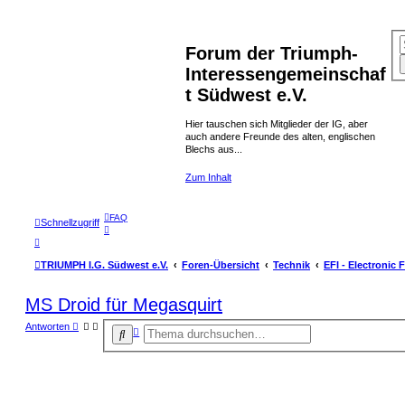
Forum der Triumph-
Interessengemeinschaf
t Südwest e.V.
Hier tauschen sich Mitglieder der IG, aber
auch andere Freunde des alten, englischen
Blechs aus...
Zum Inhalt
FAQ
Schnellzugriff
TRIUMPH I.G. Südwest e.V.
Foren-Übersicht
Technik
EFI - Electronic F
MS Droid für Megasquirt
Antworten
E
S
r
u
w
c
e
h
i
t
e
e