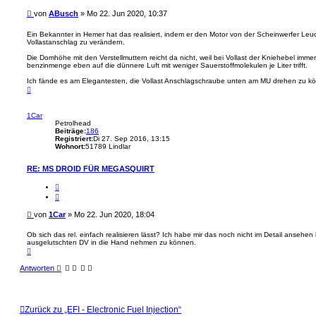
a
B
von
ABusch
»
Mo 22. Jun 2020, 10:37
t
e
i
Ein Bekannter in Hemer hat das realisiert, indem er den Motor von der Scheinwerfer Leu
Vollastanschlag zu verändern.
t
r
Die Domhöhe mit den Verstellmuttern reicht da nicht, weil bei Vollast der Kniehebel imme
a
benzinmenge eben auf die dünnere Luft mit weniger Sauerstoffmolekulen je Liter trifft.
g
Ich fände es am Elegantesten, die Vollast Anschlagschraube unten am MU drehen zu k
N
a
c
h
1Car
o
Petrolhead
b
Beiträge:
186
e
Registriert:
Di 27. Sep 2016, 13:15
n
Wohnort:
51789 Lindlar
RE: MS DROID FÜR MEGASQUIRT
Z
i
t
a
B
von
1Car
»
Mo 22. Jun 2020, 18:04
t
e
i
Ob sich das rel. einfach realisieren lässt? Ich habe mir das noch nicht im Detail anseh
ausgelutschten DV in die Hand nehmen zu können.
t
N
r
a
a
c
Antworten
g
h
o
b
e
n
Zurück zu „EFI - Electronic Fuel Injection“