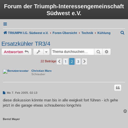
Forum der Triumph-Interessengemeinschaft
Südwest e.V.
S
TRIUMPH I.G. Südwest e.V.
Foren-Übersicht
Technik
Kühlung
u
Ersatzkühler TR3/4
c
Suche
Erweiterte
Antworten
h
e
1
2
3
Vorherige
Nächste
22 Beiträge
Christian Marx
Schrauber
B
Mo 7. Feb 2005, 02:13
e
i
diese diskussion könnte man bis in alle ewigkeit fort führen - ich gehe
t
jetzt in die garage etwas schraubenso longchris
r
a
g
Bernd Mayer