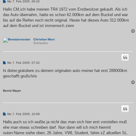
B
Mo 7. Feb 2005, 06:42
e
i
Hallo CM,ich habe meinen TR4 1972 vom Erstbesitzer gekauft. Als ich
t
das Auto übernahm, hatte es schon 62.000km auf dem Buckel und war
r
a
bis auf die Reifen noch recht original. Heute hat dieses Auto 312.000km
g
auf dem Buckel und ist immernoch ziem
Christian Marx
Schrauber
B
Mo 7. Feb 2005, 07:42
e
i
hi dieter,gratuliere zu deinem originalen auto meiner hat erst 288000km
t
geschafft.grußchris
r
a
g
Bernd Mayer
B
Mo 7. Feb 2005, 10:06
e
i
Hallo,auch so ich wußte ja nicht das man sich hier erst vorstellen muß
t
ehe man etwas schreiben darf. Nun dann will ich mich hiermit
r
a
outen:Name siehe oben, 26 Jahre, VWL Student, fahre zZ altuellen SL.
g