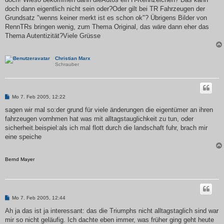
doch dann eigentlich nicht sein oder?Oder gilt bei TR Fahrzeugen der
Grundsatz "wenns keiner merkt ist es schon ok"? Übrigens Bilder von
RennTRs bringen wenig, zum Thema Original, das wäre dann eher das
Thema Autentizität?Viele Grüsse
Christian Marx
Schrauber
B
Mo 7. Feb 2005, 12:22
e
i
sagen wir mal so:der grund für viele änderungen die eigentümer an ihren
t
fahrzeugen vornhmen hat was mit alltagstauglichkeit zu tun, oder
r
a
sicherheit.beispiel:als ich mal flott durch die landschaft fuhr, brach mir
g
eine speiche
Bernd Mayer
B
Mo 7. Feb 2005, 12:44
e
i
Ah ja das ist ja interessant: das die Triumphs nicht alltagstaglich sind war
t
mir so nicht geläufig. Ich dachte eben immer, was früher ging geht heute
r