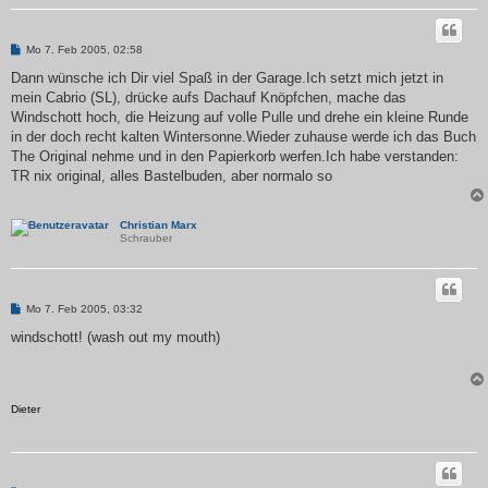
B
Mo 7. Feb 2005, 02:58
e
i
Dann wünsche ich Dir viel Spaß in der Garage.Ich setzt mich jetzt in
t
mein Cabrio (SL), drücke aufs Dachauf Knöpfchen, mache das
r
a
Windschott hoch, die Heizung auf volle Pulle und drehe ein kleine Runde
g
in der doch recht kalten Wintersonne.Wieder zuhause werde ich das Buch
The Original nehme und in den Papierkorb werfen.Ich habe verstanden:
TR nix original, alles Bastelbuden, aber normalo so
Christian Marx
Schrauber
B
Mo 7. Feb 2005, 03:32
e
i
windschott! (wash out my mouth)
t
r
a
g
Dieter