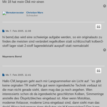
Mit 18 hat mein Oldi mir einen
Christian Marx
Schrauber
B
Mo 7. Feb 2005, 11:08
e
i
hi bernd,das wird eine schwierige aufgabe werden, so ein originalauto zu
t
finden.die meisten sind verändert:regelkolben statt schlitzschaft kolben3-
r
a
stoff lager statt 2-stoff lageredelstahl auspuff statt normalstahl
g
Mayersens Bernd
B
Mo 7. Feb 2005, 11:41
e
i
Hallo CM,langsam geht auch mir Langsammerker ein Licht auf: "es gibt
t
keine orginalen TR mehr!"Na gut wenn irgendwelche Technik verbaut ist
r
a
die man nicht gerade sieht, dann mag das ja noch angehen. Wen
g
interessierts schon ob da irgendwelche geschlitzten Kolben, Simmerringe
anstelle des Ölspritzbleches eingebaut ist. Aber wenn Motolitas,
moderner Anlasser, moderne Lima eingebaut sind, dann sieht man das
doch! Wieso bekommen dann dieAutos ein H-Kennzeichen? Das kann