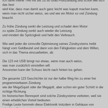
Ich fahre meine TR6 mit bis zu 50 Grad Frühzündung und schon wie sich
das liest
wird klar, dass man damit auch ganz leicht was kaputt machen kann,
wenn man nicht sicher weiss, wo und wie ein Motor so viel Zündung
braucht.
Zu frühe Zündung senkt die Leistung und schadet dem Motor
zu späte Zündung senkt auch wieder die Leistung
und mindert die Spritzigkeit und hebt den Verbrauch.
Wie weit jeder die sinnvolle Optimierung seines Zündsystems treibt
hängt vom Geldbeutel und dann von den Fähigkeiten und dem Willen,
sich in das Thema einzuarbeiten, ab.
Die 123 mit USB bringt nur etwas, wenn man auch weiss,
was man zusätzlich einstellen will.
Ansonsten kann der Schuss leicht nach hinten los gehen.
Die gesamte 123 Geschichte ist nur der halbe Weg hin zu einer frei
programmierbaren Zündung
wie der MegaSquirt oder der Megajolt, aber schon ein guter Schritt in die
richtige Richtung.
Im historischen Rennsport sind solche Zündsysteme verboten, weil sie
einen erheblichen Vorteil bedeuten.
Findige Leute fummeln diese Elektronik trotzdem in Gehäuse von