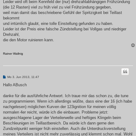
Leider wird oft beim Kennfeld der (nur) drehzahlabhängigen Frühzündung
(die 12 Rasten) viel zu früh viel zu viel Frühzündung gegeben,
weil man damit das beschriebene Gefühl der Spritzigkeit bei Teillast
bekommt
und irrtümlich glaubt, eine tolle Einstellung gefunden zu haben.
Leider ist der Preis eine falsche Zündstellung bei Vollgas und niedriger
Drehzahl,
die den Motor ruinieren kann.
Rainer Wallnig
B
Mo 3. Jun 2013, 11:47
e
i
Hallo ABusch
t
r
a
danke für die ausführliche Antwort. Ich traue mir das schon zu, die tune
g
zu programmieren. Wenn ich allerdings wüßte, dass eine der 16 (ich habe
nachgelesen) möglichen Kurven der 123ignition für meinen völlig
normalen 4er reicht, würde ich die einbauen. Probleme jetzt:
ausgeschlagene Lager der Verteilerwelle und heftiges Klingeln beim
Beschleunigen im Teillastbereich. Da würde ich dann gerne den
Zundzeitpunkt weniger früh einstellen. Auch die Unterdruckverstellung
meines Verteilers ist nicht mehr zuverlässig und klemmt schon mal. Wohl