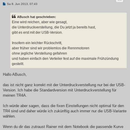
B
Sa 8. Jun 2013, 07:43
e
i
t
ABusch hat geschrieben:
r
a
Eine wird reichen, aber wie gesagt,
g
die Unterdruckverstellung, die Du jetzt ja bereits hast,
gibt es erst mit der USB-Version.
Insofern ein leichter Rückschritt,
aber früher sind wir problemlos die Rennmotoren
ohne jegliche Verstellung gefahren
und haben einfach den Verteiler fest auf die maximale Frühzündung
gestellt.
Hallo ABusch,
das ist nicht ganz korrekt mit der Unterdruckverstellung nur bei der USB-
Version. Ich habe die Standardversion mit Unterdruckverstellung für
meinen TR4A.
Ich würde aber sagen, dass die fixen Einstellungen nicht optimal für den
TR4 sind und daher würde ich zukünftig auch immer nur die USB-Variante
wählen.
Wenn du dir das zutraust Rainer mit dem Notebook die passende Kurve