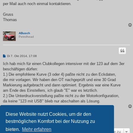
per Mail auch noch einmal kontaktieren.
Gruss
Thomas
ABusch
Petrolhead
B
Di 7. Okt 2014, 17:08
e
i
Ich hab mich für einen Clubkollegen intensiver mit der 123 auf dem 3er
t
beschäftigen dürfen:
r
a
1.) Die empfohlene Kurve (3 oder 4) paßte nicht zu den Eckdaten,
g
die mir vorlagen. Wir haben den OT nachgeprüft und eine 30 Grad
Markierung aufgebracht und dann optimiert. Ergebnis war eine Kurve
am Ende des Einstellers, ich glaub "E" war es letztlich.
2.) Die Unterdruckverstellung paßte nicht zu der Motorkonfiguration,
da keine "123 mit USB" blieb nur abschalten als Lösung.
Diese Website nutzt Cookies, um dir den
Antworten
bestmöglichen Komfort bei der Nutzung zu
7 Beiträge •Seite
1
von
1
bieten.
Mehr erfahren
Gehe zu