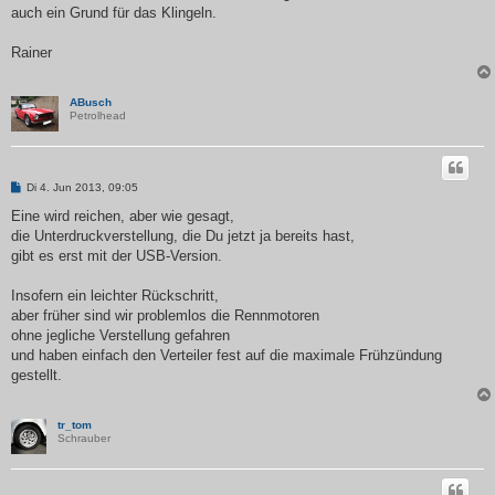
auch ein Grund für das Klingeln.
Rainer
ABusch
Petrolhead
B
Di 4. Jun 2013, 09:05
e
i
Eine wird reichen, aber wie gesagt,
t
die Unterdruckverstellung, die Du jetzt ja bereits hast,
r
a
gibt es erst mit der USB-Version.
g
Insofern ein leichter Rückschritt,
aber früher sind wir problemlos die Rennmotoren
ohne jegliche Verstellung gefahren
und haben einfach den Verteiler fest auf die maximale Frühzündung
gestellt.
tr_tom
Schrauber