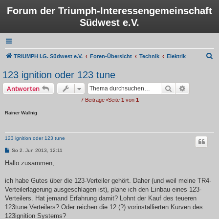
Forum der Triumph-Interessengemeinschaft
Südwest e.V.
S
TRIUMPH I.G. Südwest e.V.
Foren-Übersicht
Technik
Elektrik
u
123 ignition oder 123 tune
c
Suche
Erweiterte
Antworten
h
7 Beiträge •Seite
1
von
1
e
Rainer Wallnig
123 ignition oder 123 tune
B
So 2. Jun 2013, 12:11
e
i
Hallo zusammen,
t
r
a
ich habe Gutes über die 123-Verteiler gehört. Daher (und weil meine TR4-
g
Verteilerlagerung ausgeschlagen ist), plane ich den Einbau eines 123-
Verteilers. Hat jemand Erfahrung damit? Lohnt der Kauf des teueren
123tune Verteilers? Oder reichen die 12 (?) vorinstallierten Kurven des
123ignition Systems?