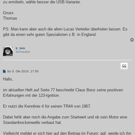
zu ermitteln, wähle besser die USB-Variante.
Gruss
Thomas
PS: Man kann aber auch die alten Lucas Verteiler überholen lassen. Es
gibt da einen sehr guten Spezialisten z.B. in England.
tr_tom
Schrauber
B
So 5. Okt 2014, 17:50
e
i
Hallo,
t
r
a
im aktuellen Heft auf Seite 77 beschreibt Claus Benz seine positiven
g
Erfahrungen mit der 123-Ignition.
Er nutzt die Kennlinie 4 für seinen TR4A von 1967.
Dabei fehlt aber noch die Angabe zum Startwert und ob sein Motor eine
Standardnockenwelle verbaut hat.
Vielleicht meldet er sich hier auf den Beitrag im Forum; ggf. werde ich ihn