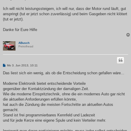
Ich will nicht leistungssteigern, ich will nur, dass der Motor rund läuft, gut
anspringt (tut er jetzt schon zuverlässig) und beim Gasgeben nicht klötert
(tut er jetzt).
Danke für Eure Hilfe
ABusch
Petrolhead
B
Mo 3. Jun 2013, 10:11
e
i
Das liest sich ein wenig, als ob die Entscheidung schon gefallen wäre...
t
r
a
Moderne Elektronik bietet entscheidende Vorteile
g
gegenüber der Kontaktzündung der damaligen Zeit.
Wie die moderne Einspritztechnik, ohne die ein modernes Auto gar nicht
die aktuellen Anforderungen erfüllen könnte,
hat auch die Zündung die meisten Fortschritte an aktuellen Autos
gemacht.
Stand ist frei programmierbares Kennfeld und Ladezeit
und für jede Kerze eine eigene Spule und kein Verteiler mehr.
Inwieweit man daran partizipieren möchte, muss jeder selbst entscheiden,