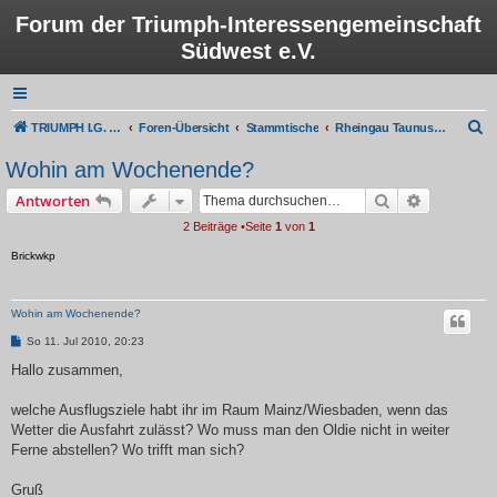
Forum der Triumph-Interessengemeinschaft
Südwest e.V.
S
TRIUMPH I.G. Südwest e.V.
Foren-Übersicht
Stammtische
Rheingau Taunus/Wiesbaden
u
Wohin am Wochenende?
c
Suche
Erweiterte
Antworten
h
2 Beiträge •Seite
1
von
1
e
Brickwkp
Wohin am Wochenende?
B
So 11. Jul 2010, 20:23
e
i
Hallo zusammen,
t
r
a
welche Ausflugsziele habt ihr im Raum Mainz/Wiesbaden, wenn das
g
Wetter die Ausfahrt zulässt? Wo muss man den Oldie nicht in weiter
Ferne abstellen? Wo trifft man sich?
Gruß