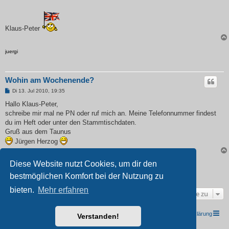
Klaus-Peter
juergi
Wohin am Wochenende?
B
Di 13. Jul 2010, 19:35
e
i
Hallo Klaus-Peter,
t
schreibe mir mal ne PN oder ruf mich an. Meine Telefonnummer findest
r
a
du im Heft oder unter den Stammtischdaten.
g
Gruß aus dem Taunus
Jürgen Herzog
Diese Website nutzt Cookies, um dir den
Antworten
bestmöglichen Komfort bei der Nutzung zu
2 Beiträge •Seite
1
von
1
bieten.
Mehr erfahren
Gehe zu
TRIUMPH I.G. Südwest e.V.
Foren-Übersicht
Datenschutzerklärung
Verstanden!
Powered by
phpBB
® Forum Software © phpBB Limited