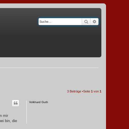
Suche
Erweiterte Suche
3 Beiträge •Seite
1
von
1
Volkhard Guth
n mir
i bin, die