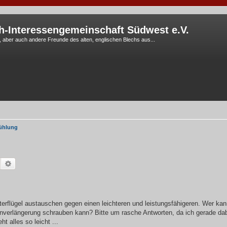
h-Interessengemeinschaft Südwest e.V.
G, aber auch andere Freunde des alten, englischen Blechs aus...
ühlung
Suche
Erweiterte Suche
erflügel austauschen gegen einen leichteren und leistungsfähigeren. Wer kan
enverlängerung schrauben kann? Bitte um rasche Antworten, da ich gerade dabe
t alles so leicht ...