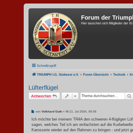
Forum der Triump
Hier tauschen sich Mitglieder der I
Schnellzugriff
TRIUMPH I.G. Südwest e.V.
Foren-Übersicht
Technik
K
Lüfterflügel
Antworten
B
von
Volkhard Guth
»
Mi 21. Jul 2004, 06:56
e
i
Ich möchte bei meinem TR4A den schweren 4-flügligen Lüft
t
sagen, welches Teil ich am einfachsten auf die Kurbelwell
r
a
Karosserie wieder auf den Rahmen zu bringen - und jetzt geh
g