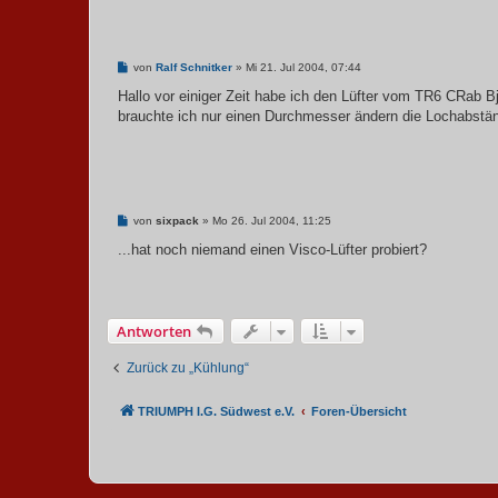
B
von
Ralf Schnitker
»
Mi 21. Jul 2004, 07:44
e
i
Hallo vor einiger Zeit habe ich den Lüfter vom TR6 CRab 
t
brauchte ich nur einen Durchmesser ändern die Lochabstä
r
a
g
B
von
sixpack
»
Mo 26. Jul 2004, 11:25
e
i
...hat noch niemand einen Visco-Lüfter probiert?
t
r
a
g
Antworten
Zurück zu „Kühlung“
TRIUMPH I.G. Südwest e.V.
Foren-Übersicht