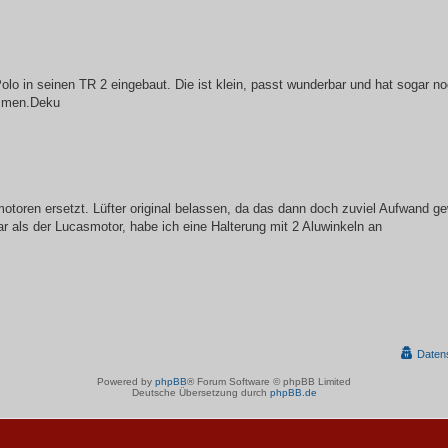
lo in seinen TR 2 eingebaut. Die ist klein, passt wunderbar und hat sogar no
ommen.Deku
oren ersetzt. Lüfter original belassen, da das dann doch zuviel Aufwand g
 als der Lucasmotor, habe ich eine Halterung mit 2 Aluwinkeln an
Daten
Powered by
phpBB
® Forum Software © phpBB Limited
Deutsche Übersetzung durch
phpBB.de