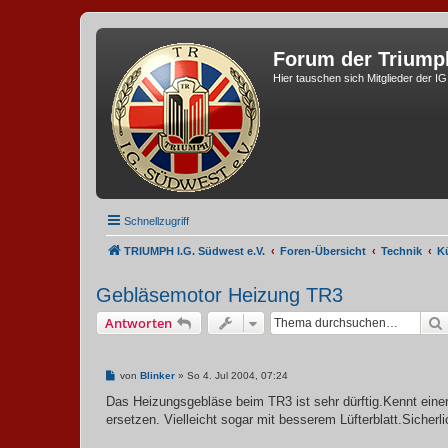
Forum der Triump
Hier tauschen sich Mitglieder der I
Schnellzugriff
TRIUMPH I.G. Südwest e.V.
Foren-Übersicht
Technik
K
Gebläsemotor Heizung TR3
Antworten
B
von
Blinker
»
So 4. Jul 2004, 07:24
e
i
Das Heizungsgebläse beim TR3 ist sehr dürftig.Kennt eine
t
ersetzen. Vielleicht sogar mit besserem Lüfterblatt.Siche
r
a
g