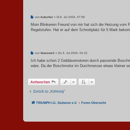
B
von
kutscher
»
Di 6. Jul 2004, 07:58
e
i
Moin Blinkerein Freund von mir hat sich die Heizung vom Po
t
Regelstufen. Hat er auf dem Schrottplatz für 5 Mark bek
r
a
g
B
von
bluesme1
»
Do 8. Jul 2004, 04:10
e
i
Ich habe schon 2 Gebläsemotoren durch passende Boschmot
t
wäre. Da der Boschmotor im Durchmesser etwas kleiner war
r
a
g
Antworten
Zurück zu „Kühlung“
TRIUMPH I.G. Südwest e.V.
Foren-Übersicht