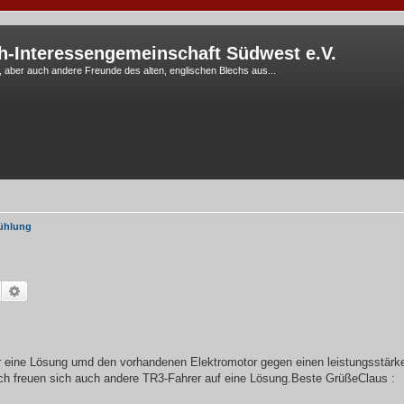
h-Interessengemeinschaft Südwest e.V.
G, aber auch andere Freunde des alten, englischen Blechs aus...
ühlung
Suche
Erweiterte Suche
r eine Lösung umd den vorhandenen Elektromotor gegen einen leistungsstärk
rlich freuen sich auch andere TR3-Fahrer auf eine Lösung.Beste GrüßeClaus :