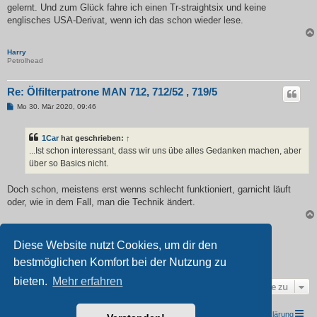
gelernt. Und zum Glück fahre ich einen Tr-straightsix und keine
englisches USA-Derivat, wenn ich das schon wieder lese.
Harry
Petrolhead
Re: Ölfilterpatrone MAN 712, 712/52 , 719/5
B
Mo 30. Mär 2020, 09:46
e
i
t
1Car
hat geschrieben:
↑
r
a
...Ist schon interessant, dass wir uns übe alles Gedanken machen, aber
g
über so Basics nicht.
Doch schon, meistens erst wenns schlecht funktioniert, garnicht läuft
oder, wie in dem Fall, man die Technik ändert.
Antworten
Diese Website nutzt Cookies, um dir den
1
2
Vorherige
12 Beiträge
bestmöglichen Komfort bei der Nutzung zu
bieten.
Mehr erfahren
Gehe zu
TRIUMPH I.G. Südwest e.V.
Foren-Übersicht
Datenschutzerklärung