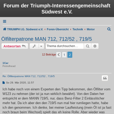
Forum der Triumph-Interessengemeinschaft
Südwest e.V.
S
TRIUMPH I.G. Südwest e.V.
Foren-Übersicht
Technik
Motor
u
Ölfilterpatrone MAN 712, 712/52 , 719/5
c
Suche
Erweiterte
Antworten
h
e
1
2
Vorherige
12 Beiträge
1Car
Petrolhead
Re: Ölfilterpatrone MAN 712, 712/52 , 719/5
B
So 29. Mär 2020, 11:57
e
i
Ich habe noch von einem Experten den Tipp bekommen, den Ölfilter vom
t
W123 zu nehmen (der ist ja nun wirklich bewährt). Von den Daten her
r
a
entspricht er dem MANN 719/5, nur, dass Benz-Filter 2 Einlässlöcher
g
mehr hat. Da ich aber den den 719/5 nun mal hier rumliegen hatte, habe
ich den genommen. Ich denke, bei meiner Laufleistung (mein Öl ist ja fast
noch braun beim Wechsel) spielt das eh keine Rolle. Aber wieder was