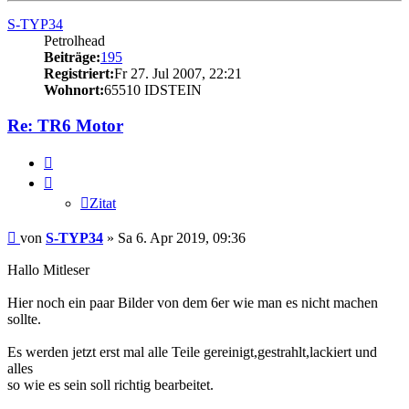
S-TYP34
Petrolhead
Beiträge:
195
Registriert:
Fr 27. Jul 2007, 22:21
Wohnort:
65510 IDSTEIN
Re: TR6 Motor
Zitat
Zitat
Beitrag
von
S-TYP34
»
Sa 6. Apr 2019, 09:36
Hallo Mitleser
Hier noch ein paar Bilder von dem 6er wie man es nicht machen
sollte.
Es werden jetzt erst mal alle Teile gereinigt,gestrahlt,lackiert und
alles
so wie es sein soll richtig bearbeitet.