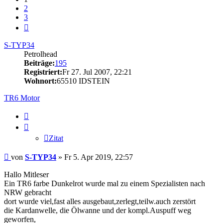
2
3
Nächste
S-TYP34
Petrolhead
Beiträge:
195
Registriert:
Fr 27. Jul 2007, 22:21
Wohnort:
65510 IDSTEIN
TR6 Motor
Zitat
Zitat
Beitrag
von
S-TYP34
»
Fr 5. Apr 2019, 22:57
Hallo Mitleser
Ein TR6 farbe Dunkelrot wurde mal zu einem Spezialisten nach
NRW gebracht
dort wurde viel,fast alles ausgebaut,zerlegt,teilw.auch zerstört
die Kardanwelle, die Ölwanne und der kompl.Auspuff weg
geworfen,