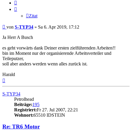
Zitat
Zitat
Beitrag
von
S-TYP34
»
Sa 6. Apr 2019, 17:12
Ja Herr A Busch
es geht vorwärts dank Deiner ersten zielführenden Arbeiten!!
bin im Moment nur der organisierende Arbeitsverteiler und
Teileputzer,
soll aber anders werden wenn alles zurück ist.
Harald
Nach
oben
S-TYP34
Petrolhead
Beiträge:
195
Registriert:
Fr 27. Jul 2007, 22:21
Wohnort:
65510 IDSTEIN
Re: TR6 Motor