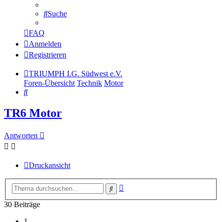
Suche
FAQ
Anmelden
Registrieren
TRIUMPH I.G. Südwest e.V.
Foren-Übersicht
Technik
Motor
Suche
TR6 Motor
Antworten
Druckansicht
Erweiterte
Suche
Suche
30 Beiträge
1