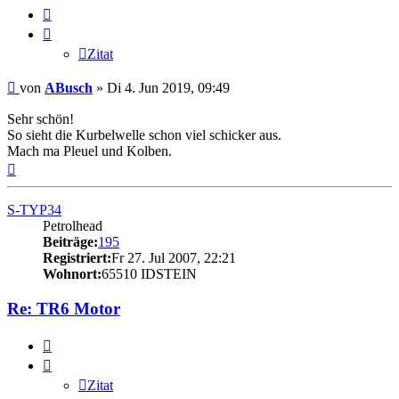
Zitat
Zitat
Beitrag
von
ABusch
»
Di 4. Jun 2019, 09:49
Sehr schön!
So sieht die Kurbelwelle schon viel schicker aus.
Mach ma Pleuel und Kolben.
Nach
oben
S-TYP34
Petrolhead
Beiträge:
195
Registriert:
Fr 27. Jul 2007, 22:21
Wohnort:
65510 IDSTEIN
Re: TR6 Motor
Zitat
Zitat