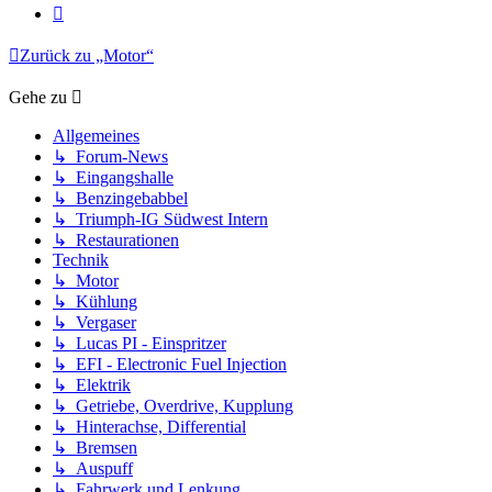
Nächste
Zurück zu „Motor“
Gehe zu
Allgemeines
↳ Forum-News
↳ Eingangshalle
↳ Benzingebabbel
↳ Triumph-IG Südwest Intern
↳ Restaurationen
Technik
↳ Motor
↳ Kühlung
↳ Vergaser
↳ Lucas PI - Einspritzer
↳ EFI - Electronic Fuel Injection
↳ Elektrik
↳ Getriebe, Overdrive, Kupplung
↳ Hinterachse, Differential
↳ Bremsen
↳ Auspuff
↳ Fahrwerk und Lenkung