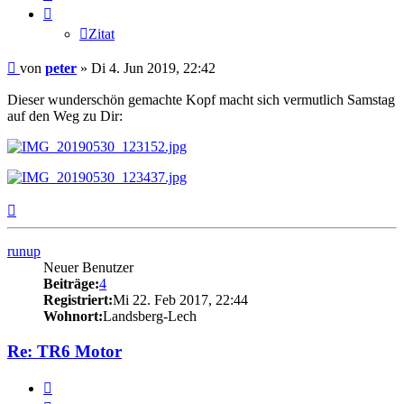
Zitat
Beitrag
von
peter
»
Di 4. Jun 2019, 22:42
Dieser wunderschön gemachte Kopf macht sich vermutlich Samstag
auf den Weg zu Dir:
Nach
oben
runup
Neuer Benutzer
Beiträge:
4
Registriert:
Mi 22. Feb 2017, 22:44
Wohnort:
Landsberg-Lech
Re: TR6 Motor
Zitat