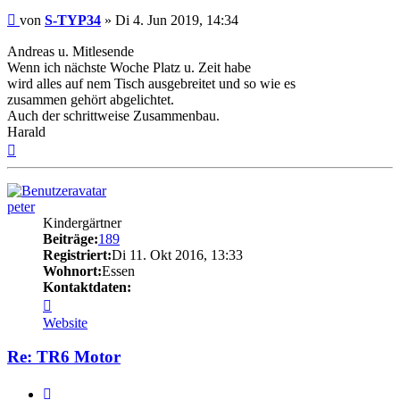
Beitrag
von
S-TYP34
»
Di 4. Jun 2019, 14:34
Andreas u. Mitlesende
Wenn ich nächste Woche Platz u. Zeit habe
wird alles auf nem Tisch ausgebreitet und so wie es
zusammen gehört abgelichtet.
Auch der schrittweise Zusammenbau.
Harald
Nach
oben
peter
Kindergärtner
Beiträge:
189
Registriert:
Di 11. Okt 2016, 13:33
Wohnort:
Essen
Kontaktdaten:
Kontaktdaten
von
Website
peter
Re: TR6 Motor
Zitat