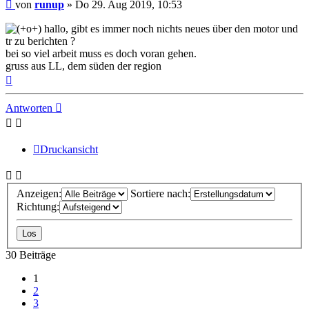
Beitrag
von
runup
»
Do 29. Aug 2019, 10:53
hallo, gibt es immer noch nichts neues über den motor und
tr zu berichten ?
bei so viel arbeit muss es doch voran gehen.
gruss aus LL, dem süden der region
Nach
oben
Antworten
Druckansicht
Anzeigen:
Sortiere nach:
Richtung:
30 Beiträge
1
2
3