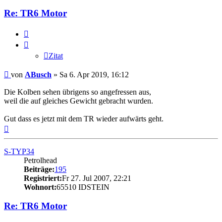
Re: TR6 Motor
Zitat
Zitat
Beitrag
von
ABusch
»
Sa 6. Apr 2019, 16:12
Die Kolben sehen übrigens so angefressen aus,
weil die auf gleiches Gewicht gebracht wurden.
Gut dass es jetzt mit dem TR wieder aufwärts geht.
Nach
oben
S-TYP34
Petrolhead
Beiträge:
195
Registriert:
Fr 27. Jul 2007, 22:21
Wohnort:
65510 IDSTEIN
Re: TR6 Motor