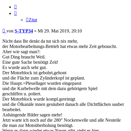
Zitat
Zitat
Beitrag
von
S-TYP34
»
Mi 29. Mai 2019, 20:10
Nicht dass Ihr denkt da tut sich nix mehr,
der Motorbearbeitungs-Betrieb hat etwas mehr Zeit gebraucht.
Aber wie sagt man?:
Gut Ding braucht Weil.
Eine gute Sache benötigt Zeit!
Es wurde auch sehr gut.
Der Motorblock ist gebohrt,gehont
und die Fläche zum Zylinderkopf ist geplant.
Die Haupt.+Pleuellager wurden eingepasst
und die Kurbelwelle mit dem dazu gehörigem Spiel
geschliffen u. poliert.
Der Motorblock wurde kompl.gereinigt
und die Ölkanäle innen gesäubert danach alle Dichtflächen sauber
bearbeitet.
Anhängende Bilder sagen mehr!
Jetzt warte ich noch auf die 280° Nockenwelle und alle Neuteile
die man zur Motoüberholung benötigt.
Wenn es dann wieder etwas Neues gibt, steht es hier.