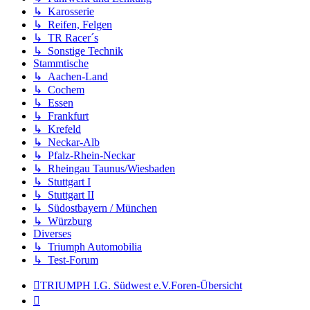
↳ Karosserie
↳ Reifen, Felgen
↳ TR Racer´s
↳ Sonstige Technik
Stammtische
↳ Aachen-Land
↳ Cochem
↳ Essen
↳ Frankfurt
↳ Krefeld
↳ Neckar-Alb
↳ Pfalz-Rhein-Neckar
↳ Rheingau Taunus/Wiesbaden
↳ Stuttgart I
↳ Stuttgart II
↳ Südostbayern / München
↳ Würzburg
Diverses
↳ Triumph Automobilia
↳ Test-Forum
TRIUMPH I.G. Südwest e.V.
Foren-Übersicht