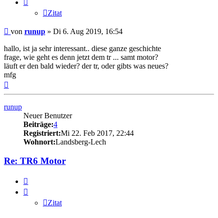
Zitat
Beitrag
von
runup
»
Di 6. Aug 2019, 16:54
hallo, ist ja sehr interessant.. diese ganze geschichte
frage, wie geht es denn jetzt dem tr ... samt motor?
läuft er den bald wieder? der tr, oder gibts was neues?
mfg
Nach
oben
runup
Neuer Benutzer
Beiträge:
4
Registriert:
Mi 22. Feb 2017, 22:44
Wohnort:
Landsberg-Lech
Re: TR6 Motor
Zitat
Zitat