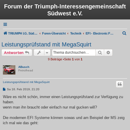
Forum der Triumph-Interessengemeinschaft
Südwest e.V.
S
TRIUMPH I.G. Südwest e.V.
Foren-Übersicht
Technik
EFI - Electronic Fuel Injection
u
Leistungsprüfstand mit MegaSquirt
c
Suche
Erweiterte
Antworten
h
9 Beiträge •Seite
1
von
1
e
ABusch
Petrolhead
Leistungsprüfstand mit MegaSquirt
B
Sa 16. Feb 2019, 21:20
e
i
Wäre es nicht schön, immer einen Leistungsprüfstand zur Verfügung zu
t
haben.
r
a
wenn man ihn braucht oder einfach nur mal gucken will?
g
Die modernen EFI Systeme können sowas und am Beispiel der MS zeig
ich mal wie das geht: