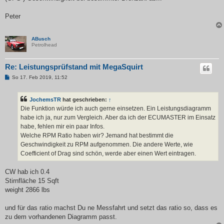
Peter
ABusch
Petrolhead
Re: Leistungsprüfstand mit MegaSquirt
B
So 17. Feb 2019, 11:52
e
i
t
JochemsTR
hat geschrieben:
↑
r
a
Die Funktion würde ich auch gerne einsetzen. Ein Leistungsdiagramm
g
habe ich ja, nur zum Vergleich. Aber da ich der ECUMASTER im Einsatz
habe, fehlen mir ein paar Infos.
Welche RPM Ratio haben wir? Jemand hat bestimmt die
Geschwindigkeit zu RPM aufgenommen. Die andere Werte, wie
Coefficient of Drag sind schön, werde aber einen Wert eintragen.
CW hab ich 0.4
Stirnfläche 15 Sqft
weight 2866 lbs
und für das ratio machst Du ne Messfahrt und setzt das ratio so, dass es
zu dem vorhandenen Diagramm passt.