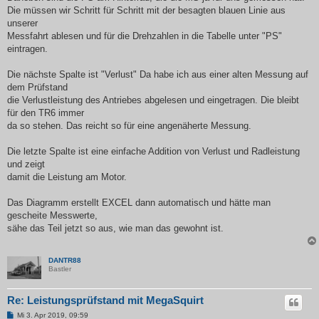
Die müssen wir Schritt für Schritt mit der besagten blauen Linie aus
unserer
Messfahrt ablesen und für die Drehzahlen in die Tabelle unter "PS"
eintragen.
Die nächste Spalte ist "Verlust" Da habe ich aus einer alten Messung auf
dem Prüfstand
die Verlustleistung des Antriebes abgelesen und eingetragen. Die bleibt
für den TR6 immer
da so stehen. Das reicht so für eine angenäherte Messung.
Die letzte Spalte ist eine einfache Addition von Verlust und Radleistung
und zeigt
damit die Leistung am Motor.
Das Diagramm erstellt EXCEL dann automatisch und hätte man
gescheite Messwerte,
sähe das Teil jetzt so aus, wie man das gewohnt ist.
DANTR88
Bastler
Re: Leistungsprüfstand mit MegaSquirt
B
Mi 3. Apr 2019, 09:59