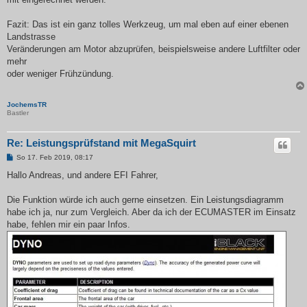
Fazit: Das ist ein ganz tolles Werkzeug, um mal eben auf einer ebenen
Landstrasse
Veränderungen am Motor abzuprüfen, beispielsweise andere Luftfilter oder
mehr
oder weniger Frühzündung.
JochemsTR
Bastler
Re: Leistungsprüfstand mit MegaSquirt
B
So 17. Feb 2019, 08:17
e
i
Hallo Andreas, und andere EFI Fahrer,
t
r
a
Die Funktion würde ich auch gerne einsetzen. Ein Leistungsdiagramm
g
habe ich ja, nur zum Vergleich. Aber da ich der ECUMASTER im Einsatz
habe, fehlen mir ein paar Infos.