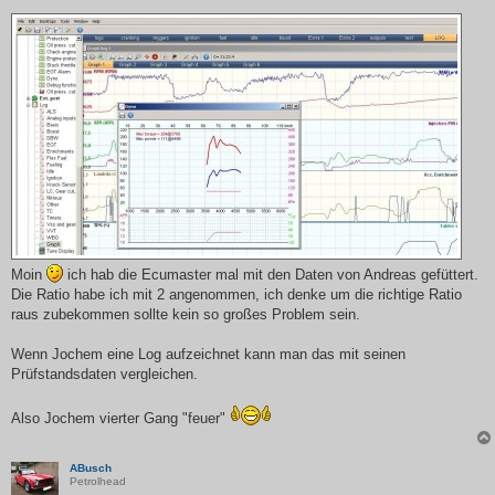
e
i
t
r
a
g
Moin
ich hab die Ecumaster mal mit den Daten von Andreas gefüttert.
Die Ratio habe ich mit 2 angenommen, ich denke um die richtige Ratio
raus zubekommen sollte kein so großes Problem sein.
Wenn Jochem eine Log aufzeichnet kann man das mit seinen
Prüfstandsdaten vergleichen.
Also Jochem vierter Gang "feuer"
ABusch
Petrolhead