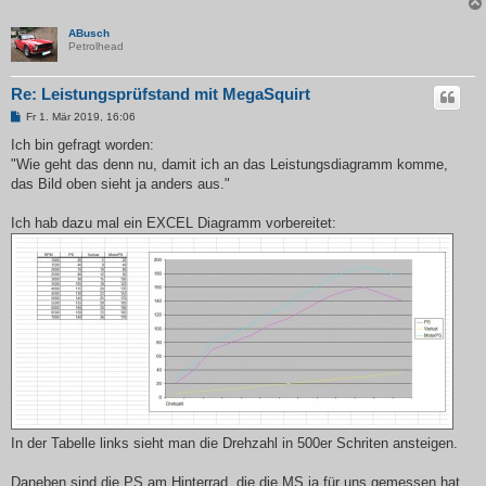
ABusch
Petrolhead
Re: Leistungsprüfstand mit MegaSquirt
B
Fr 1. Mär 2019, 16:06
e
i
Ich bin gefragt worden:
t
"Wie geht das denn nu, damit ich an das Leistungsdiagramm komme,
r
a
das Bild oben sieht ja anders aus."
g
Ich hab dazu mal ein EXCEL Diagramm vorbereitet:
In der Tabelle links sieht man die Drehzahl in 500er Schriten ansteigen.
Daneben sind die PS am Hinterrad, die die MS ja für uns gemessen hat.