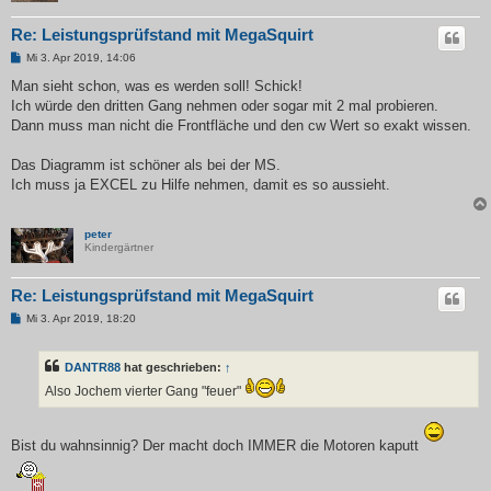
Re: Leistungsprüfstand mit MegaSquirt
B
Mi 3. Apr 2019, 14:06
e
i
Man sieht schon, was es werden soll! Schick!
t
Ich würde den dritten Gang nehmen oder sogar mit 2 mal probieren.
r
a
Dann muss man nicht die Frontfläche und den cw Wert so exakt wissen.
g
Das Diagramm ist schöner als bei der MS.
Ich muss ja EXCEL zu Hilfe nehmen, damit es so aussieht.
peter
Kindergärtner
Re: Leistungsprüfstand mit MegaSquirt
B
Mi 3. Apr 2019, 18:20
e
i
t
DANTR88
hat geschrieben:
↑
r
a
Also Jochem vierter Gang "feuer"
g
Bist du wahnsinnig? Der macht doch IMMER die Motoren kaputt