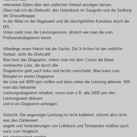
relevanten Daten über den zeitlichen Verlauf anzeigen lassen.
Oben hab ich die Drehzahl, den Unterdruck im Saugrohr und die Stellung
der Drosselklappe.
In der Mitte ist der Abgaswert und die durchgeführte Korrektur durch die
MS.
Unten sieht man die Leistungskurve, ähnlich wie man die vom
Prüfstandsdiagramm kennt.
Allerdings einen Haken hat die Sache: Die X-Achse ist der zeitliche
Verlauf, nicht die Drehzahl!
Man liest das Diagramm, indem man mit dem Cursor die blaue
senkrechte Linie, die durch alle
Diagramme geht,nach links und rechts verschiebt, Man kann zum
Beispiel im ersten Diagramm
die Linie auf 4000 rpm stellen und dann unten die Leistung ablesen. Will
man das bekannte
Leistungsdiagramm erhalten, muss man z.B. alle 1000 rpm den
Leistungswert ablesen
und in ein Diagramm eintragen.
Vorsicht: Die angezeigte Leistung ist nicht kalibriert, stimmt also nicht
was den Zahlenwert
angeht und Veränderungen von Luftdruck und Temperatur müßten auch
noch zum Vergleich
mit eingerechnet werden.