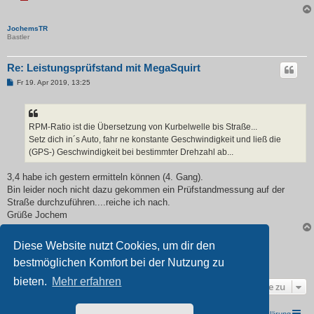
JochemsTR
Bastler
Re: Leistungsprüfstand mit MegaSquirt
B
Fr 19. Apr 2019, 13:25
e
i
t
r
a
RPM-Ratio ist die Übersetzung von Kurbelwelle bis Straße...
g
Setz dich in´s Auto, fahr ne konstante Geschwindigkeit und ließ die
(GPS-) Geschwindigkeit bei bestimmter Drehzahl ab...
3,4 habe ich gestern ermitteln können (4. Gang).
Bin leider noch nicht dazu gekommen ein Prüfstandmessung auf der
Straße durchzuführen....reiche ich nach.
Grüße Jochem
Diese Website nutzt Cookies, um dir den
Antworten
bestmöglichen Komfort bei der Nutzung zu
9 Beiträge •Seite
1
von
1
bieten.
Mehr erfahren
Gehe zu