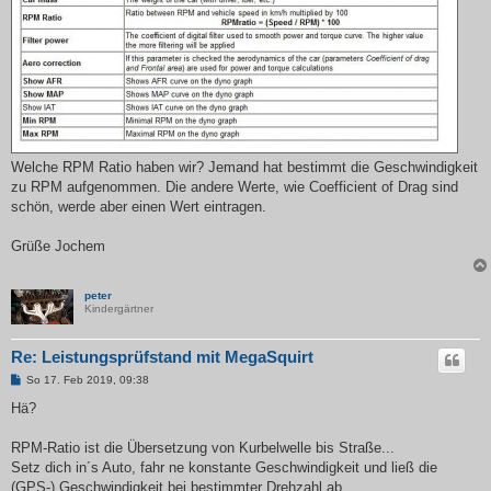
Welche RPM Ratio haben wir? Jemand hat bestimmt die Geschwindigkeit
zu RPM aufgenommen. Die andere Werte, wie Coefficient of Drag sind
schön, werde aber einen Wert eintragen.
Grüße Jochem
peter
Kindergärtner
Re: Leistungsprüfstand mit MegaSquirt
B
So 17. Feb 2019, 09:38
e
i
Hä?
t
r
a
RPM-Ratio ist die Übersetzung von Kurbelwelle bis Straße...
g
Setz dich in´s Auto, fahr ne konstante Geschwindigkeit und ließ die
(GPS-) Geschwindigkeit bei bestimmter Drehzahl ab...