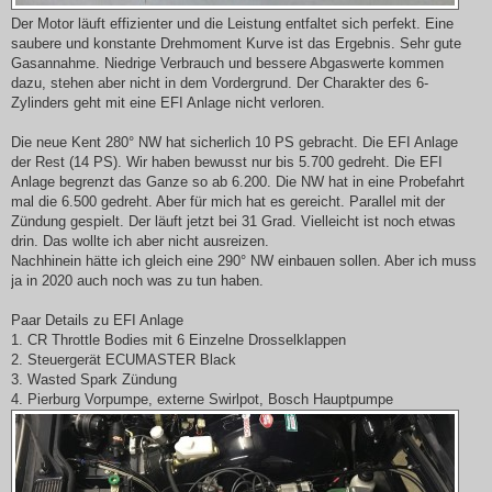
Der Motor läuft effizienter und die Leistung entfaltet sich perfekt. Eine
saubere und konstante Drehmoment Kurve ist das Ergebnis. Sehr gute
Gasannahme. Niedrige Verbrauch und bessere Abgaswerte kommen
dazu, stehen aber nicht in dem Vordergrund. Der Charakter des 6-
Zylinders geht mit eine EFI Anlage nicht verloren.
Die neue Kent 280° NW hat sicherlich 10 PS gebracht. Die EFI Anlage
der Rest (14 PS). Wir haben bewusst nur bis 5.700 gedreht. Die EFI
Anlage begrenzt das Ganze so ab 6.200. Die NW hat in eine Probefahrt
mal die 6.500 gedreht. Aber für mich hat es gereicht. Parallel mit der
Zündung gespielt. Der läuft jetzt bei 31 Grad. Vielleicht ist noch etwas
drin. Das wollte ich aber nicht ausreizen.
Nachhinein hätte ich gleich eine 290° NW einbauen sollen. Aber ich muss
ja in 2020 auch noch was zu tun haben.
Paar Details zu EFI Anlage
1. CR Throttle Bodies mit 6 Einzelne Drosselklappen
2. Steuergerät ECUMASTER Black
3. Wasted Spark Zündung
4. Pierburg Vorpumpe, externe Swirlpot, Bosch Hauptpumpe