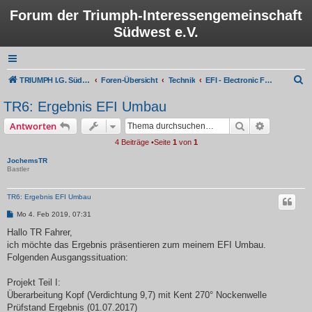
Forum der Triumph-Interessengemeinschaft
Südwest e.V.
S
TRIUMPH I.G. Südwest e.V.
Foren-Übersicht
Technik
EFI - Electronic Fuel Injection
u
TR6: Ergebnis EFI Umbau
c
Suche
Erweiterte
Antworten
h
4 Beiträge •Seite
1
von
1
e
JochemsTR
Bastler
TR6: Ergebnis EFI Umbau
B
Mo 4. Feb 2019, 07:31
e
i
Hallo TR Fahrer,
t
ich möchte das Ergebnis präsentieren zum meinem EFI Umbau.
r
a
Folgenden Ausgangssituation:
g
Projekt Teil I:
Überarbeitung Kopf (Verdichtung 9,7) mit Kent 270° Nockenwelle
Prüfstand Ergebnis (01.07.2017)