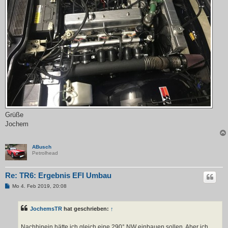
Grüße
Jochem
ABusch
Petrolhead
Re: TR6: Ergebnis EFI Umbau
B
Mo 4. Feb 2019, 20:08
e
i
t
JochemsTR
hat geschrieben:
↑
r
a
g
Nachhinein hätte ich gleich eine 290° NW einbauen sollen. Aber ich