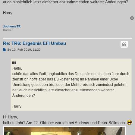
auch hinsichtlich jetzt einfacher abzustimmenden weiterer Änderungen?
Harry
JochemsTR
Bastler
Re: TR6: Ergebnis EFI Umbau
B
So 10. Feb 2019, 11:22
e
i
t
r
a
Hallo,
g
schön das alles läuft, unglaublich das Du das in nem halben Jahr durch
ziehst! Ich hoffe aber das Du kostenseitig im Rahmen einer Dcoe
Umrüstung geblieben bist, oder der Mehrpreis sich zumindest gelohnt
hat, auch hinsichtlich jetzt einfacher abzustimmenden weiterer
Änderungen?
Harry
Hi Harry,
halbes Jahr? Am 22. Oktober war ich bei Andreas und Peter Böllmann.