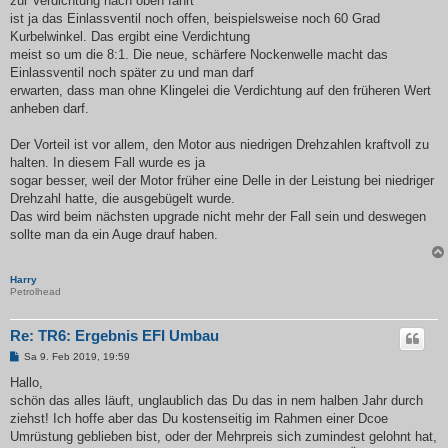
zur Verdichtung nach oben fährt
ist ja das Einlassventil noch offen, beispielsweise noch 60 Grad
Kurbelwinkel. Das ergibt eine Verdichtung
meist so um die 8:1. Die neue, schärfere Nockenwelle macht das
Einlassventil noch später zu und man darf
erwarten, dass man ohne Klingelei die Verdichtung auf den früheren Wert
anheben darf.
Der Vorteil ist vor allem, den Motor aus niedrigen Drehzahlen kraftvoll zu
halten. In diesem Fall wurde es ja
sogar besser, weil der Motor früher eine Delle in der Leistung bei niedriger
Drehzahl hatte, die ausgebügelt wurde.
Das wird beim nächsten upgrade nicht mehr der Fall sein und deswegen
sollte man da ein Auge drauf haben.
Harry
Petrolhead
Re: TR6: Ergebnis EFI Umbau
B
Sa 9. Feb 2019, 19:59
e
i
Hallo,
t
schön das alles läuft, unglaublich das Du das in nem halben Jahr durch
r
a
ziehst! Ich hoffe aber das Du kostenseitig im Rahmen einer Dcoe
g
Umrüstung geblieben bist, oder der Mehrpreis sich zumindest gelohnt hat,