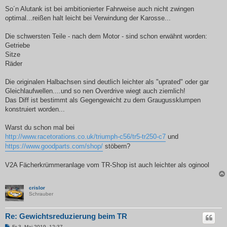
So´n Alutank ist bei ambitionierter Fahrweise auch nicht zwingen
optimal...reißen halt leicht bei Verwindung der Karosse...
Die schwersten Teile - nach dem Motor - sind schon erwähnt worden:
Getriebe
Sitze
Räder
Die originalen Halbachsen sind deutlich leichter als "uprated" oder gar
Gleichlaufwellen....und so nen Overdrive wiegt auch ziemlich!
Das Diff ist bestimmt als Gegengewicht zu dem Graugussklumpen
konstruiert worden...
Warst du schon mal bei
http://www.racetorations.co.uk/triumph-c56/tr5-tr250-c7
und
https://www.goodparts.com/shop/
stöbern?
V2A Fächerkrümmeranlage vom TR-Shop ist auch leichter als oginool
crislor
Schrauber
Re: Gewichtsreduzierung beim TR
B
Fr 3. Mai 2019, 12:37