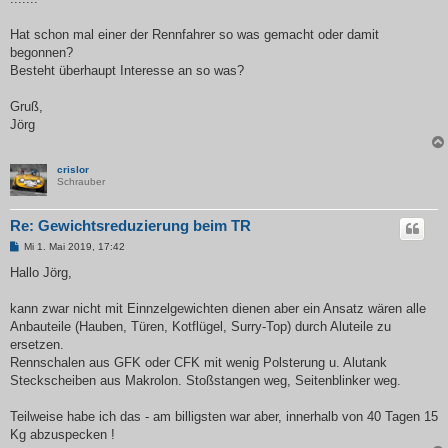
Hat schon mal einer der Rennfahrer so was gemacht oder damit
begonnen?
Besteht überhaupt Interesse an so was?
Gruß,
Jörg
crislor
Schrauber
Re: Gewichtsreduzierung beim TR
B
Mi 1. Mai 2019, 17:42
e
i
Hallo Jörg,
t
r
a
kann zwar nicht mit Einnzelgewichten dienen aber ein Ansatz wären alle
g
Anbauteile (Hauben, Türen, Kotflügel, Surry-Top) durch Aluteile zu
ersetzen.
Rennschalen aus GFK oder CFK mit wenig Polsterung u. Alutank
Steckscheiben aus Makrolon. Stoßstangen weg, Seitenblinker weg.
Teilweise habe ich das - am billigsten war aber, innerhalb von 40 Tagen 15
Kg abzuspecken !