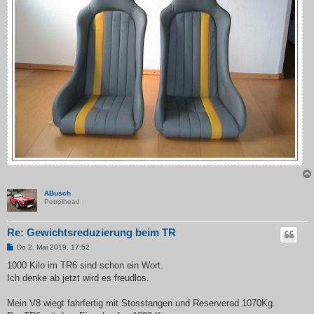
ABusch
Petrolhead
Re: Gewichtsreduzierung beim TR
B
Do 2. Mai 2019, 17:52
e
i
1000 Kilo im TR6 sind schon ein Wort.
t
Ich denke ab jetzt wird es freudlos.
r
a
g
Mein V8 wiegt fahrfertig mit Stosstangen und Reserverad 1070Kg.