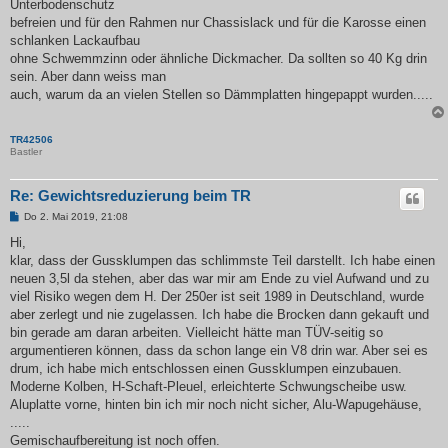
Unterbodenschutz
befreien und für den Rahmen nur Chassislack und für die Karosse einen
schlanken Lackaufbau
ohne Schwemmzinn oder ähnliche Dickmacher. Da sollten so 40 Kg drin
sein. Aber dann weiss man
auch, warum da an vielen Stellen so Dämmplatten hingepappt wurden.....
TR42506
Bastler
Re: Gewichtsreduzierung beim TR
B
Do 2. Mai 2019, 21:08
e
i
Hi,
t
klar, dass der Gussklumpen das schlimmste Teil darstellt. Ich habe einen
r
a
neuen 3,5l da stehen, aber das war mir am Ende zu viel Aufwand und zu
g
viel Risiko wegen dem H. Der 250er ist seit 1989 in Deutschland, wurde
aber zerlegt und nie zugelassen. Ich habe die Brocken dann gekauft und
bin gerade am daran arbeiten. Vielleicht hätte man TÜV-seitig so
argumentieren können, dass da schon lange ein V8 drin war. Aber sei es
drum, ich habe mich entschlossen einen Gussklumpen einzubauen.
Moderne Kolben, H-Schaft-Pleuel, erleichterte Schwungscheibe usw.
Aluplatte vorne, hinten bin ich mir noch nicht sicher, Alu-Wapugehäuse,
.....
Gemischaufbereitung ist noch offen.