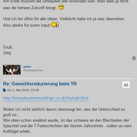
Am Ende müssen die Umbauten alle reversibel sein. Man weiß ja nicht
was die fernere Zukunft bringt.
Und ich bin offen für alle Ideen. Vielleicht habe ich ja was übersehen.
Also danke für euren Input
Gruß,
Jörg
peter
Kindergärtner
Re: Gewichtsreduzierung beim TR
B
Do 2. Mai 2019, 23:45
e
i
http://honeybournemouldings.co.uk/triumph.html
t
r
a
Wobei ich nicht wirklich davon überzeugt bin, das der Unterschied so
g
groß ist...
Wie oben schon erwähnt wurde, ist das schwere an den Blechteilen der
Spachtel und die 7 Farbschichten der letzten Jahrzehnte...selber an nem
Kotflügel erlebt..