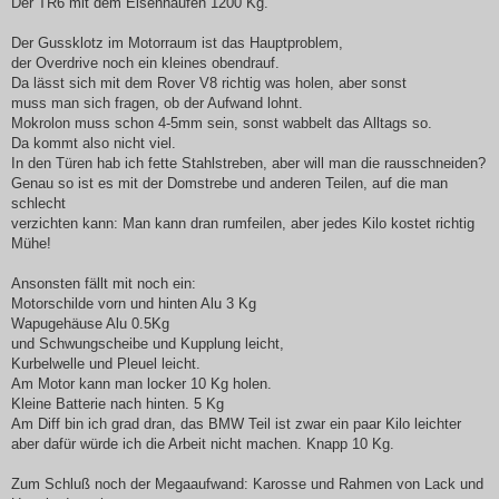
Der TR6 mit dem Eisenhaufen 1200 Kg.
Der Gussklotz im Motorraum ist das Hauptproblem,
der Overdrive noch ein kleines obendrauf.
Da lässt sich mit dem Rover V8 richtig was holen, aber sonst
muss man sich fragen, ob der Aufwand lohnt.
Mokrolon muss schon 4-5mm sein, sonst wabbelt das Alltags so.
Da kommt also nicht viel.
In den Türen hab ich fette Stahlstreben, aber will man die rausschneiden?
Genau so ist es mit der Domstrebe und anderen Teilen, auf die man
schlecht
verzichten kann: Man kann dran rumfeilen, aber jedes Kilo kostet richtig
Mühe!
Ansonsten fällt mit noch ein:
Motorschilde vorn und hinten Alu 3 Kg
Wapugehäuse Alu 0.5Kg
und Schwungscheibe und Kupplung leicht,
Kurbelwelle und Pleuel leicht.
Am Motor kann man locker 10 Kg holen.
Kleine Batterie nach hinten. 5 Kg
Am Diff bin ich grad dran, das BMW Teil ist zwar ein paar Kilo leichter
aber dafür würde ich die Arbeit nicht machen. Knapp 10 Kg.
Zum Schluß noch der Megaaufwand: Karosse und Rahmen von Lack und