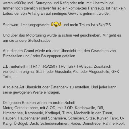
wären <900kg incl. Surreytop und Käfig oder min. mit Überrollbügel.
Immer noch ziemlich schwer für so ein kompaktes Fahrzeug. Ist halt kein
Lotus, der von Anfang an auf niedriges Gewicht getrimmt wurde.
Stichwort: Leistungsgewicht
und mein Traum ist <5kg/PS
Und über das Motortuning wurde ja schon viel geschrieben. Mir geht es
um die andere Stellschraube.
Aus diesem Grund würde mir eine Übersicht mit den Gewichten von
Einzelteilen und / oder Baugruppen gefallen.
z.B. unterteilt in TR4 / TR5/250 / TR6 früh / TR6 spät. Zusätzlich
vielleicht in original Stahl- oder Gussteile, Alu- oder Alugussteile, GFK-
Teile, .....
Also eine Art Übersicht oder Datenbank zu erstellen. Und jeder kann
seine gewogenen Werte eintragen.
Die groben Brocken wären im ersten Schritt:
Motor, Getriebe ohne, mit A-OD, mit J-OD, Kardanwelle, Diff,
Hinterachse, Karosserie, Kotflügel, Türen, Mechanik in den Türen,
Hauben, Haubenhalter und Scharniere, Scheiben, Sitze, Kühler, Tank, Ü-
Käfig, Ü-Bügel, Dach, Scheibenrahmen, Räder, Domstrebe, Rahmenkopf,
.......