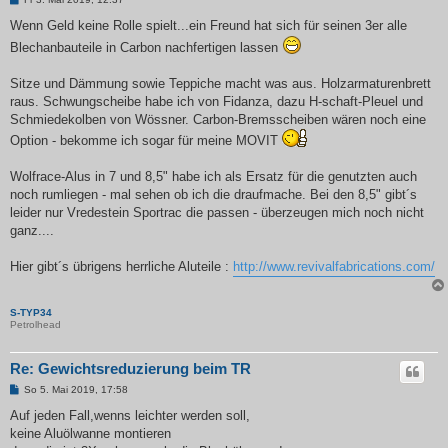
e
i
Wenn Geld keine Rolle spielt...ein Freund hat sich für seinen 3er alle
t
Blechanbauteile in Carbon nachfertigen lassen
r
a
g
Sitze und Dämmung sowie Teppiche macht was aus. Holzarmaturenbrett
raus. Schwungscheibe habe ich von Fidanza, dazu H-schaft-Pleuel und
Schmiedekolben von Wössner. Carbon-Bremsscheiben wären noch eine
Option - bekomme ich sogar für meine MOVIT
Wolfrace-Alus in 7 und 8,5" habe ich als Ersatz für die genutzten auch
noch rumliegen - mal sehen ob ich die draufmache. Bei den 8,5" gibt´s
leider nur Vredestein Sportrac die passen - überzeugen mich noch nicht
ganz....
Hier gibt´s übrigens herrliche Aluteile :
http://www.revivalfabrications.com/
S-TYP34
Petrolhead
Re: Gewichtsreduzierung beim TR
B
So 5. Mai 2019, 17:58
e
i
Auf jeden Fall,wenns leichter werden soll,
t
keine Aluölwanne montieren
r