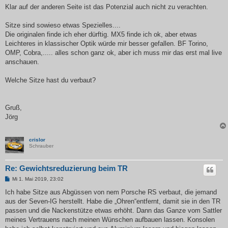
Klar auf der anderen Seite ist das Potenzial auch nicht zu verachten.
Sitze sind sowieso etwas Spezielles....
Die originalen finde ich eher dürftig. MX5 finde ich ok, aber etwas
Leichteres in klassischer Optik würde mir besser gefallen. BF Torino,
OMP, Cobra,..... alles schon ganz ok, aber ich muss mir das erst mal live
anschauen.
Welche Sitze hast du verbaut?
Gruß,
Jörg
crislor
Schrauber
Re: Gewichtsreduzierung beim TR
B
Mi 1. Mai 2019, 23:02
e
i
Ich habe Sitze aus Abgüssen von nem Porsche RS verbaut, die jemand
t
aus der Seven-IG herstellt. Habe die „Ohren“entfernt, damit sie in den TR
r
a
passen und die Nackenstütze etwas erhöht. Dann das Ganze vom Sattler
g
meines Vertrauens nach meinen Wünschen aufbauen lassen. Konsolen