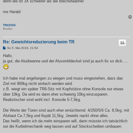
a
denn die ist 3X schwerer als die Blechölwanne!
g
me Harald
TR42506
Bastler
Re: Gewichtsreduzierung beim TR
B
So 5. Mai 2019, 21:54
e
i
Hallo,
t
ja gut, die Aluölwanne und der Aluventildeckel sind ja auch 6x so dick.....
r
a
g
Ich habe mal angefangen zu wiegen und muss eingestehen, dass das
Ziel mit 900kg nicht einfach werden wird.
z.B. wiegt ein später TR6-Sitz mit Kopfstütze ohne Konsole nur etwas
über 10kg. Da wird es dann eher schwierig 10kg einzusparen.
Realistischer sind wohl incl. Konsole 5-7,5kg.
Die Werte der Türen sind auch eher ernüchternd. 4/250/5/6 Ca. 8,5kg, mit
Aluhaut Ca.7,5kg und 6spät 11,5kg. Jeweils nackt ohne alles.
Das heißt, wenn ich da mehr einsparen will, dann müsste ich tatsächlich
sei die Kurbelmechanik weg lassen und auf Steckscheiben umbauen.