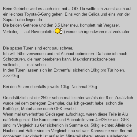
Beim Getriebe wird es auch eins mit J-OD. Da wollte ich zuerst auch auf
ein leichtes Toyota-5-Gang gehen. Eins von der Celica und eins von der
Supra Turbo liegen da.
Die beiden Getriebe und den 3,5 Liter (neu, komplett mit Vergaser,
Verteiler,.... auf Roverpalette
) werde ich irgendwann mal verkaufen.
Die späten Türen sind echt sau schwer.
Ich will frühe verwenden und mit Aluhaut optimieren. Da habe ich noch
Schrotttüren, die man bearbeiten kann. Makrolonsteckscheiben
vielleicht,..... mal sehen.
In den Türen lassen sich im Extremfall sicherlich 10kg pro Tür holen.
>>>20kg
Bei den Sitzen ebenfalls jeweils 10kg. Nochmal 20kg
Grundsätzlich ist der 250er schon mal leichter wie/als der 6 er. Zusätzlich
wurde bei dem zerlegten Exemplar, das ich gekauft habe, schon die
Kotflügel, Motorhaube durch GFK ersetzt.
Wenn mal unverhofftes Geldsegen aufschlägt, wären diese Teile in Alu
natürlich genial. Die Karosserie und Anbauteile vom 4er/250er aus GFK
sind im Vergleich zu 6er sicherlich in Summe ca. 50kg leichter. Allein die
Hauben und Halter sind im Vergleich sau schwer. Karosserie vom 6er mit
doppeltem Hecklblech ist außer im Mittelteil überall etwas ausladender