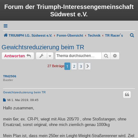
Forum der Triumph-Interessengemeinschaft
Südwest e.V.
S
TRIUMPH I.G. Südwest e.V.
Foren-Übersicht
Technik
TR Racer´s
u
Gewichtsreduzierung beim TR
c
Suche
Erweiterte
Antworten
h
e
1
2
3
Nächste
27 Beiträge
TR42506
Bastler
Gewichtsreduzierung beim TR
B
Mi 1. Mai 2019, 09:45
e
i
Hallo zusammen,
t
r
a
mein 6er, ex. CR-PI, wiegt mit Alus 205/70 , ohne Stoßstangen, ohne
g
Ersatzrad, sonst original, ohne mich ziemlich genau 1000kg
Mein Plan ist, dass mein 250er ein Leight-Weight-Straßenrenner wird. Ziel