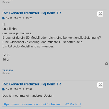
Bastler
Re: Gewichtsreduzierung beim TR
B
Sa 11. Mai 2019, 15:28
e
i
Hi,
t
uuuuiiihhh,
r
a
das wäre ja mal was.
g
Brauchst du ein 3D-Modell oder reicht eine konventionelle Zeichnung?
Eine Oldschool-Zeichnung, das müsste zu schaffen sein.
Ein CAD-3D-Modell wird schwieriger.
Gruß,
Jörg
TR42506
Bastler
Re: Gewichtsreduzierung beim TR
B
Sa 11. Mai 2019, 17:32
e
i
Das ist nochmal ein anderes Design
t
r
a
https://www.moss-europe.co.uk/hub-steel ... 4284a.html
g