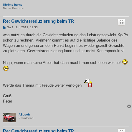
Shrimp burns
Neuer Benutzer
Re: Gewichtsreduzierung beim TR
B
Sa 1. Jun 2019, 11:33
e
i
was nutzt es durch die Gewichtsreduzierung das Leistungsgewicht Kg/Ps
t
schön zu rechnen. Vielmehr kommt es auf die richtige Balance des
r
a
Wagen an und genau an dem Punkt beginnt es wieder gezielt Gewichte
g
zu platzieren. Gewichtsreduzierung kann und ist meist Kontraproduktiv!
Na ja, wenn man keine Arbeit hat dann macht man sich eben welche!
Werde das Thema mit Freude weiter verfolgen
Gruß
Peter
ABusch
Petrolhead
Re: Gewichtsreduzierung beim TR