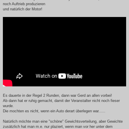
noch Auftrieb produzieren
und natürlich der Motor!
Es dauerte in der Regel 2 Runden, dann war Gerd an allen vorbei!
Ab dann hat er ruhig gemacht, damit der Veranstalter nicht noch fieser
wurde.
Die mochten es nicht, wenn ein Auto derart überlegen war......
Natürlich möchte man eine "schöne" Gewichtsverteilung, aber Gewichte
zusätzlich hat man m.e. nur plaziert, wenn man vor her unter dem