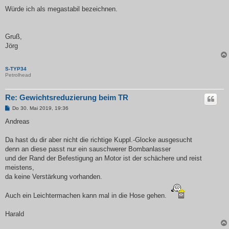
Würde ich als megastabil bezeichnen.
Gruß,
Jörg
S-TYP34
Petrolhead
Re: Gewichtsreduzierung beim TR
B
Do 30. Mai 2019, 19:36
e
i
Andreas
t
r
a
Da hast du dir aber nicht die richtige Kuppl.-Glocke ausgesucht
g
denn an diese passt nur ein sauschwerer Bombanlasser
und der Rand der Befestigung an Motor ist der schächere und reist
meistens,
da keine Verstärkung vorhanden.
Auch ein Leichtermachen kann mal in die Hose gehen.
Harald