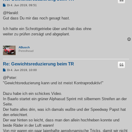
B
Di 4. Jun 2019, 09:51
e
i
@Harald:
t
Gut dass Du mir das noch gesagt hast.
r
a
g
Ich hatte ein Schrottgetriebe über und hab das ohne
weiter zu prüfen zersägt und abgeplant.
ABusch
Petrolhead
Re: Gewichtsreduzierung beim TR
B
Di 4. Jun 2019, 10:00
e
i
@Peter:
t
"Gewichtsreduzierung kann und ist meist Kontraproduktiv!"
r
a
g
Dazu habe ich ein schickes Video.
In Baarlo startet ein grüner Alphasud Sprint mit silbernem Streifen an der
Seite.
Der hatte alles drin, was ich damals wußte und der Speedway Papst hat
den erleichtert.
Der war hinten so leicht, dass man den allein hochheben konnte und
beide Räder in der Luft waren!
Von mir waren ein paar laienhafte aerodynamische Tricks, damit wir nicht