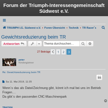
Forum der Triumph-Interessengemeinschaft
Südwest e.V.
S
TRIUMPH I.G. Südwest e.V.
Foren-Übersicht
Technik
TR Racer´s
u
Gewichtsreduzierung beim TR
c
Suche
Erweiterte
Antworten
h
e
1
2
3
Vorherige
27 Beiträge
peter
Kindergärtner
Re: Gewichtsreduzierung beim TR
B
Sa 11. Mai 2019, 11:35
e
i
Wenn´s das als Datei/Zeichnung gibt, könnt ich mal bei uns im Betrieb
t
Fragen....
r
a
Da gibt´s den passenden CNC-Maschinenpark
g
TR42506