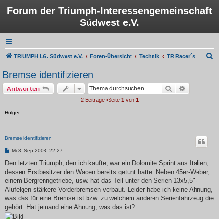
Forum der Triumph-Interessengemeinschaft
Südwest e.V.
S
TRIUMPH I.G. Südwest e.V.
Foren-Übersicht
Technik
TR Racer´s
u
Bremse identifizieren
c
Suche
Erweiterte
Antworten
h
2 Beiträge •Seite
1
von
1
e
Holger
Bremse identifizieren
B
Mi 3. Sep 2008, 22:27
e
i
Den letzten Triumph, den ich kaufte, war ein Dolomite Sprint aus Italien,
t
dessen Erstbesitzer den Wagen bereits getunt hatte. Neben 45er-Weber,
r
a
einem Bergrenngetriebe, usw. hat das Teil unter den Serien 13x5,5"-
g
Alufelgen stärkere Vorderbremsen verbaut. Leider habe ich keine Ahnung,
was das für eine Bremse ist bzw. zu welchem anderen Serienfahrzeug die
gehört. Hat jemand eine Ahnung, was das ist?