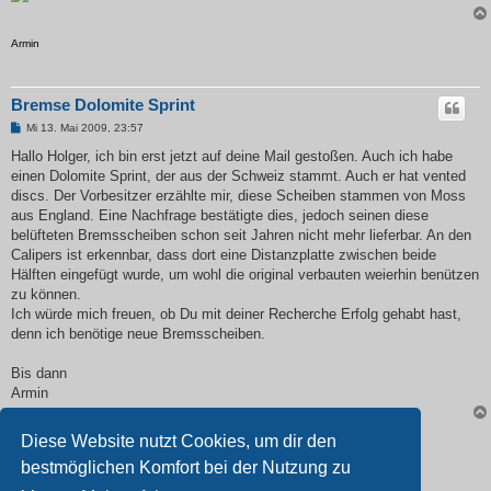
Armin
Bremse Dolomite Sprint
B
Mi 13. Mai 2009, 23:57
e
i
Hallo Holger, ich bin erst jetzt auf deine Mail gestoßen. Auch ich habe
t
einen Dolomite Sprint, der aus der Schweiz stammt. Auch er hat vented
r
a
discs. Der Vorbesitzer erzählte mir, diese Scheiben stammen von Moss
g
aus England. Eine Nachfrage bestätigte dies, jedoch seinen diese
belüfteten Bremsscheiben schon seit Jahren nicht mehr lieferbar. An den
Calipers ist erkennbar, dass dort eine Distanzplatte zwischen beide
Hälften eingefügt wurde, um wohl die original verbauten weierhin benützen
zu können.
Ich würde mich freuen, ob Du mit deiner Recherche Erfolg gehabt hast,
denn ich benötige neue Bremsscheiben.
Bis dann
Armin
Diese Website nutzt Cookies, um dir den
Antworten
bestmöglichen Komfort bei der Nutzung zu
2 Beiträge •Seite
1
von
1