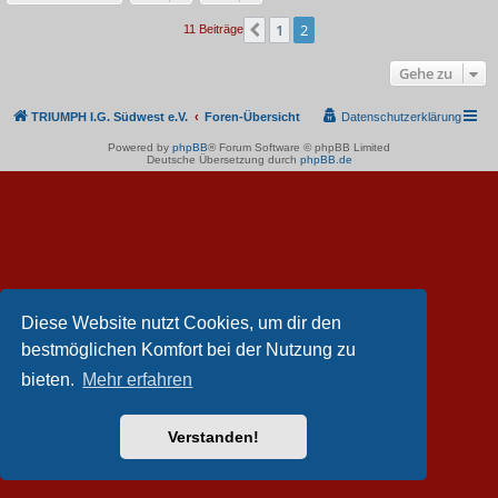
1
2
Vorherige
11 Beiträge
Gehe zu
TRIUMPH I.G. Südwest e.V.
Foren-Übersicht
Datenschutzerklärung
Powered by
phpBB
® Forum Software © phpBB Limited
Deutsche Übersetzung durch
phpBB.de
Diese Website nutzt Cookies, um dir den
bestmöglichen Komfort bei der Nutzung zu
bieten.
Mehr erfahren
Verstanden!