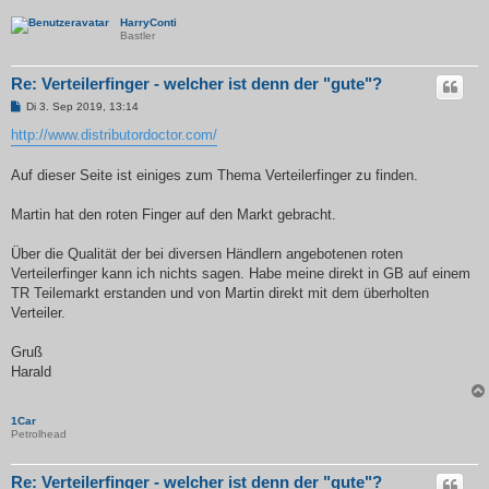
HarryConti
Bastler
Re: Verteilerfinger - welcher ist denn der "gute"?
B
Di 3. Sep 2019, 13:14
e
i
http://www.distributordoctor.com/
t
r
a
Auf dieser Seite ist einiges zum Thema Verteilerfinger zu finden.
g
Martin hat den roten Finger auf den Markt gebracht.
Über die Qualität der bei diversen Händlern angebotenen roten
Verteilerfinger kann ich nichts sagen. Habe meine direkt in GB auf einem
TR Teilemarkt erstanden und von Martin direkt mit dem überholten
Verteiler.
Gruß
Harald
1Car
Petrolhead
Re: Verteilerfinger - welcher ist denn der "gute"?