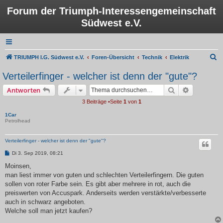
Forum der Triumph-Interessengemeinschaft
Südwest e.V.
S
TRIUMPH I.G. Südwest e.V.
Foren-Übersicht
Technik
Elektrik
u
Verteilerfinger - welcher ist denn der "gute"?
c
Suche
Erweiterte
Antworten
h
3 Beiträge •Seite
1
von
1
e
1Car
Petrolhead
Verteilerfinger - welcher ist denn der "gute"?
B
Di 3. Sep 2019, 08:21
e
i
Moinsen,
t
man liest immer von guten und schlechten Verteilerfingern. Die guten
r
a
sollen von roter Farbe sein. Es gibt aber mehrere in rot, auch die
g
preiswerten von Accuspark. Anderseits werden verstärkte/verbesserte
auch in schwarz angeboten.
Welche soll man jetzt kaufen?