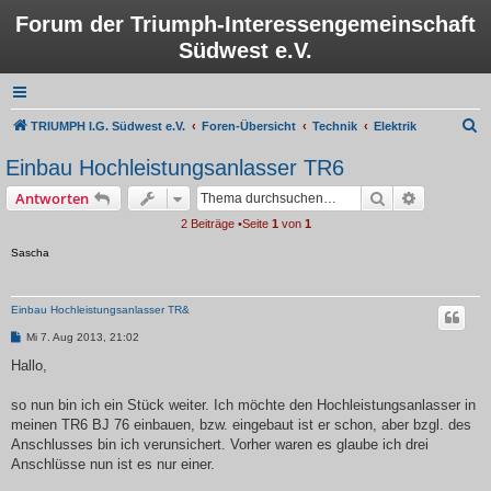
Forum der Triumph-Interessengemeinschaft
Südwest e.V.
S
TRIUMPH I.G. Südwest e.V.
Foren-Übersicht
Technik
Elektrik
u
Einbau Hochleistungsanlasser TR6
c
Suche
Erweiterte
Antworten
h
2 Beiträge •Seite
1
von
1
e
Sascha
Einbau Hochleistungsanlasser TR&
B
Mi 7. Aug 2013, 21:02
e
i
Hallo,
t
r
a
so nun bin ich ein Stück weiter. Ich möchte den Hochleistungsanlasser in
g
meinen TR6 BJ 76 einbauen, bzw. eingebaut ist er schon, aber bzgl. des
Anschlusses bin ich verunsichert. Vorher waren es glaube ich drei
Anschlüsse nun ist es nur einer.