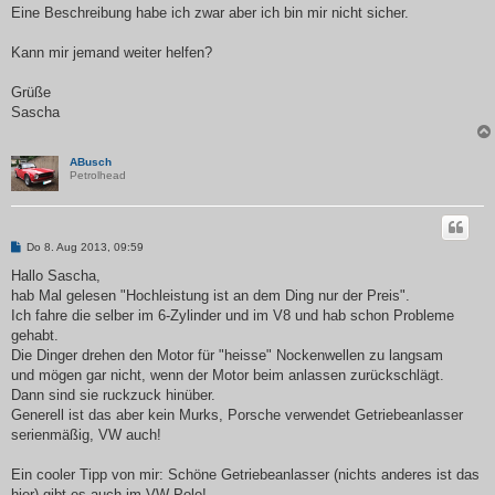
Eine Beschreibung habe ich zwar aber ich bin mir nicht sicher.
Kann mir jemand weiter helfen?
Grüße
Sascha
ABusch
Petrolhead
B
Do 8. Aug 2013, 09:59
e
i
Hallo Sascha,
t
hab Mal gelesen "Hochleistung ist an dem Ding nur der Preis".
r
a
Ich fahre die selber im 6-Zylinder und im V8 und hab schon Probleme
g
gehabt.
Die Dinger drehen den Motor für "heisse" Nockenwellen zu langsam
und mögen gar nicht, wenn der Motor beim anlassen zurückschlägt.
Dann sind sie ruckzuck hinüber.
Generell ist das aber kein Murks, Porsche verwendet Getriebeanlasser
serienmäßig, VW auch!
Ein cooler Tipp von mir: Schöne Getriebeanlasser (nichts anderes ist das
hier) gibt es auch im VW Polo!