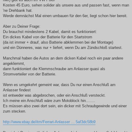
Kosten 45 Euro, sehen solider als unsere aus und passen fast, wenn man
'ne Drehbank hat.
Werde demnächst Mal einen umbauen für den 6er, liegt schon hier bereit.
Aber zu Deiner Frage:
Du brauchst mindestens 2 Kabel, damit es funktioniert:
Ein dickes Kabel von der Batterie für den Startstrom
(da ist immer + drauf, also Batterie abklemmen bei der Montage)
und ein Dünneres, was nur + liefert, wenn Du am Zündschloß startest.
Manchmal haben die Autos an dem dicken Kabel noch ein paar andere
angeklemmt,
dann funktioniert die Klemmschraube am Anlasser quasi als
Stromverteiler von der Batterie.
Wenn es umgekehrt gemeint war, dass Du nur einen Anschluß am
Anlasser findest
ist entweder was abgebrochen, oder ein Anschluß versteckt.
Ich meine ein Anschluß wäre zum Motoblock hin........
Es müssen also zwei dort sein, ein dicker mit Schraubgewinde und einer
zum stecken.
http://www.ebay.de/itm/Ferrari-Anlasser ... 5af3dc58b9