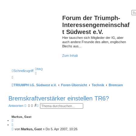
Forum der Triumph-
Interessengemeinschaf
t Südwest e.V.
Hier tauschen sich Mitglieder der IG, aber
auch andere Freunde des alten, englischen
Blechs aus...
Zum Inhalt
FAQ
Schnellzugriff
TRIUMPH I.G. Südwest e.V.
Foren-Übersicht
Technik
Bremsen
Bremskraftverstärker einstellen TR6?
S
E
Antworten
u
r
c
w
h
e
Markus, Gast
e
i
Z
t
i
t
e
B
von
Markus, Gast
»
Do 5. Apr 2007, 10:26
a
r
e
t
t