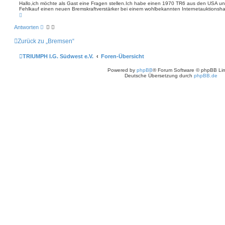
i
e
Hallo,ich möchte als Gast eine Fragen stellen.Ich habe einen 1970 TR6 aus den USA 
S
Fehlkauf einen neuen Bremskraftverstärker bei einem wohlbekannten Internetauktionsha
t
N
u
r
a
c
a
c
h
Antworten
g
h
e
o
Zurück zu „Bremsen“
b
e
n
TRIUMPH I.G. Südwest e.V.
Foren-Übersicht
Powered by
phpBB
® Forum Software © phpBB Lim
Deutsche Übersetzung durch
phpBB.de