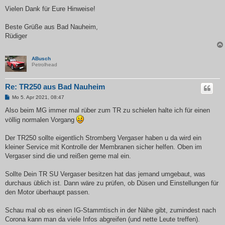
Vielen Dank für Eure Hinweise!
Beste Grüße aus Bad Nauheim,
Rüdiger
ABusch
Petrolhead
Re: TR250 aus Bad Nauheim
B
Mo 5. Apr 2021, 08:47
e
i
Also beim MG immer mal rüber zum TR zu schielen halte ich für einen
t
völlig normalen Vorgang
r
a
g
Der TR250 sollte eigentlich Stromberg Vergaser haben u da wird ein
kleiner Service mit Kontrolle der Membranen sicher helfen. Oben im
Vergaser sind die und reißen gerne mal ein.
Sollte Dein TR SU Vergaser besitzen hat das jemand umgebaut, was
durchaus üblich ist. Dann wäre zu prüfen, ob Düsen und Einstellungen für
den Motor überhaupt passen.
Schau mal ob es einen IG-Stammtisch in der Nähe gibt, zumindest nach
Corona kann man da viele Infos abgreifen (und nette Leute treffen).