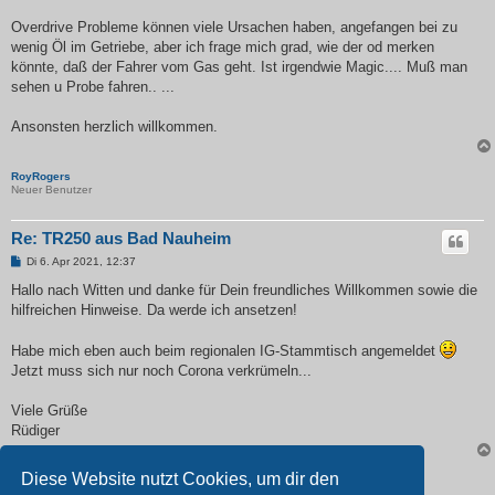
Overdrive Probleme können viele Ursachen haben, angefangen bei zu
wenig Öl im Getriebe, aber ich frage mich grad, wie der od merken
könnte, daß der Fahrer vom Gas geht. Ist irgendwie Magic.... Muß man
sehen u Probe fahren.. ...
Ansonsten herzlich willkommen.
RoyRogers
Neuer Benutzer
Re: TR250 aus Bad Nauheim
B
Di 6. Apr 2021, 12:37
e
i
Hallo nach Witten und danke für Dein freundliches Willkommen sowie die
t
hilfreichen Hinweise. Da werde ich ansetzen!
r
a
g
Habe mich eben auch beim regionalen IG-Stammtisch angemeldet
Jetzt muss sich nur noch Corona verkrümeln...
Viele Grüße
Rüdiger
Diese Website nutzt Cookies, um dir den
Antworten