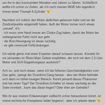
um ihn in den kommenden Monaten und Jahren zu fahren. Schließlich
wollte ich schon zu Zeiten, als ich noch meinen MGB fuhr eigentlich
immer einen Triumph 6-Zylinder
Nachdem ich zuletzt den Motor abdichten gelassen habe und wir die
Zündzeitpunkte eingestellt haben, läuft der Motor immer noch etwas
„unrund“, d.h.
- ich muss eine Hand immer am Choke-Zug haben, damit der Motor bei
verlangsamter Fahrt nicht aus geht
- die Beschleunigung ist etwas ruckelig
- es gibt vereinzelt Fehlzündungen
Ich würde gerne mal einen Experten darauf schauen lassen. Könntet Ihr
mir jemanden im Rhein-Main Gebiet empfehlen, der sich mit dem 2.5 Liter
Motor und SUV-Doppelvergaser auskennt?
Ach so, und noch etwas: wenn ich bei höheren Geschwindigkeiten vom
Gas gehe, springt der Overdrive-Gang heraus - also der Motor befindet
sich dann im höher-tourigen Bereich. Kennt jemand dieses Phänomen
und hat einen Tipp? Der Overdrive-Schalter ist etwas wackelig an der
Seite montiert...kann das daran liegen? Oder eher am Getriebe?
Wie ihr aus meinen Erläuterungen vielleicht schon herauslesen könnt, ist
meine technische Kompetenz leider begrenzt - aber ich arbeite daran