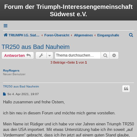
Forum der Triumph-Interessengemeinschaft
Südwest e.V.
S
TRIUMPH I.G. Südwest e.V.
Foren-Übersicht
Allgemeines
Eingangshalle
u
TR250 aus Bad Nauheim
c
Suche
Erweiterte
Antworten
h
3 Beiträge •Seite
1
von
1
e
RoyRogers
Neuer Benutzer
TR250 aus Bad Nauheim
B
So 4. Apr 2021, 19:07
e
i
Hallo zusammen und frohe Ostern,
t
r
a
ich bin neu in diesem Forum und möchte mich gerne vorstellen.
g
Mein Name ist Rüdiger und ich habe vor vier Jahren einen Triumph TR250
aus den USA importiert. Mit etwas Unterstützung habe ich ihn soweit „auf
Vordermann“ gebracht, dass ich ihn jetzt auf einem guten Stand glaube,