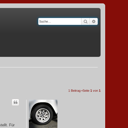
Suche
Erweiterte Suche
1 Beitrag •Seite
1
von
1
ellt. Für