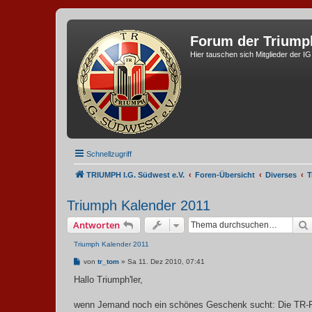
Forum der Triump
Hier tauschen sich Mitglieder der I
Schnellzugriff
TRIUMPH I.G. Südwest e.V.
Foren-Übersicht
Diverses
T
Triumph Kalender 2011
Antworten
Triumph Kalender 2011
B
von
tr_tom
»
Sa 11. Dez 2010, 07:41
e
i
Hallo Triumph'ler,
t
r
a
wenn Jemand noch ein schönes Geschenk sucht: Die TR-Fr
g