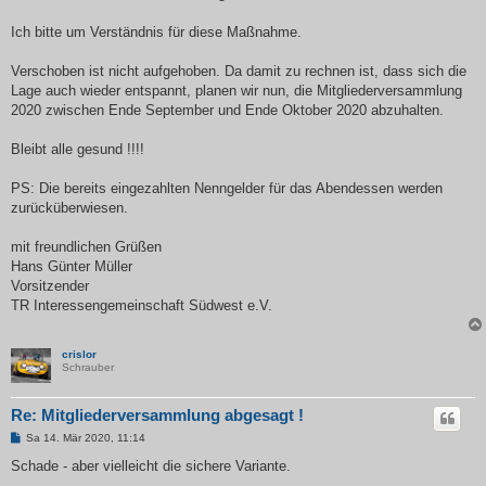
Ich bitte um Verständnis für diese Maßnahme.
Verschoben ist nicht aufgehoben. Da damit zu rechnen ist, dass sich die
Lage auch wieder entspannt, planen wir nun, die Mitgliederversammlung
2020 zwischen Ende September und Ende Oktober 2020 abzuhalten.
Bleibt alle gesund !!!!
PS: Die bereits eingezahlten Nenngelder für das Abendessen werden
zurücküberwiesen.
mit freundlichen Grüßen
Hans Günter Müller
Vorsitzender
TR Interessengemeinschaft Südwest e.V.
crislor
Schrauber
Re: Mitgliederversammlung abgesagt !
B
Sa 14. Mär 2020, 11:14
e
i
Schade - aber vielleicht die sichere Variante.
t