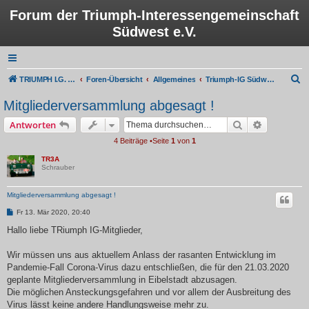
Forum der Triumph-Interessengemeinschaft
Südwest e.V.
S
TRIUMPH I.G. Südwest e.V.
Foren-Übersicht
Allgemeines
Triumph-IG Südwest Intern
u
Mitgliederversammlung abgesagt !
c
Suche
Erweiterte
Antworten
h
4 Beiträge •Seite
1
von
1
e
TR3A
Schrauber
Mitgliederversammlung abgesagt !
B
Fr 13. Mär 2020, 20:40
e
i
Hallo liebe TRiumph IG-Mitglieder,
t
r
a
Wir müssen uns aus aktuellem Anlass der rasanten Entwicklung im
g
Pandemie-Fall Corona-Virus dazu entschließen, die für den 21.03.2020
geplante Mitgliederversammlung in Eibelstadt abzusagen.
Die möglichen Ansteckungsgefahren und vor allem der Ausbreitung des
Virus lässt keine andere Handlungsweise mehr zu.