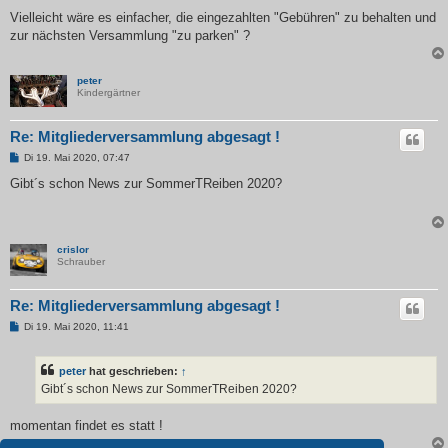
r
a
Vielleicht wäre es einfacher, die eingezahlten "Gebühren" zu behalten und
g
zur nächsten Versammlung "zu parken" ?
peter
Kindergärtner
Re: Mitgliederversammlung abgesagt !
B
Di 19. Mai 2020, 07:47
e
i
Gibt´s schon News zur SommerTReiben 2020?
t
r
a
g
crislor
Schrauber
Re: Mitgliederversammlung abgesagt !
B
Di 19. Mai 2020, 11:41
e
i
t
peter
hat geschrieben:
↑
r
a
Gibt´s schon News zur SommerTReiben 2020?
g
momentan findet es statt !