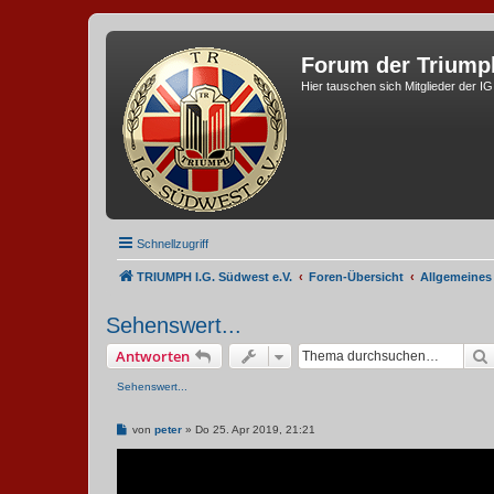
Forum der Triump
Hier tauschen sich Mitglieder der I
Schnellzugriff
TRIUMPH I.G. Südwest e.V.
Foren-Übersicht
Allgemeines
Sehenswert...
Antworten
Sehenswert...
B
von
peter
»
Do 25. Apr 2019, 21:21
e
i
t
r