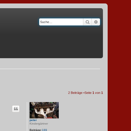
Suche
Erweiterte Suche
2 Beiträge •Seite
1
von
1
peter
Kindergärtner
Beiträge:
189