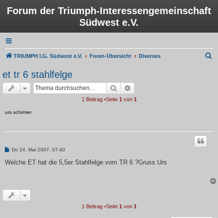
Forum der Triumph-Interessengemeinschaft
Südwest e.V.
S
TRIUMPH I.G. Südwest e.V.
Foren-Übersicht
Diverses
u
et tr 6 stahlfelge
c
Suche
Erweiterte Suche
h
1 Beitrag •Seite
1
von
1
e
urs schirmer
B
Do 24. Mai 2007, 07:40
e
i
Welche ET hat die 5,5er Stahlfelge vom TR 6 ?Gruss Urs
t
r
a
g
1 Beitrag •Seite
1
von
1