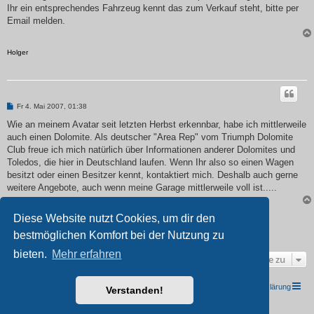
Ihr ein entsprechendes Fahrzeug kennt das zum Verkauf steht, bitte per
Email melden.
Holger
B
Fr 4. Mai 2007, 01:38
e
i
Wie an meinem Avatar seit letzten Herbst erkennbar, habe ich mittlerweile
t
auch einen Dolomite. Als deutscher "Area Rep" vom Triumph Dolomite
r
a
Club freue ich mich natürlich über Informationen anderer Dolomites und
g
Toledos, die hier in Deutschland laufen. Wenn Ihr also so einen Wagen
besitzt oder einen Besitzer kennt, kontaktiert mich. Deshalb auch gerne
weitere Angebote, auch wenn meine Garage mittlerweile voll ist.....
Diese Website nutzt Cookies, um dir den
bestmöglichen Komfort bei der Nutzung zu
2 Beiträge •Seite
1
von
1
bieten.
Mehr erfahren
Gehe zu
TRIUMPH I.G. Südwest e.V.
Foren-Übersicht
Datenschutzerklärung
Verstanden!
Powered by
phpBB
® Forum Software © phpBB Limited
Deutsche Übersetzung durch
phpBB.de