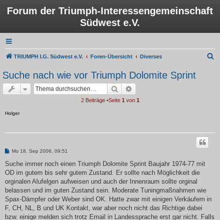
Forum der Triumph-Interessengemeinschaft
Südwest e.V.
S
TRIUMPH I.G. Südwest e.V.
Foren-Übersicht
Diverses
u
Suche nach wie vor Triumph Dolomite Sprint
c
Suche
Erweiterte Suche
h
2 Beiträge •Seite
1
von
1
e
Holger
B
Mo 18. Sep 2006, 09:51
e
i
Suche immer noch einen Triumph Dolomite Sprint Baujahr 1974-77 mit
t
OD im gutem bis sehr gutem Zustand. Er sollte nach Möglichkeit die
r
a
orginalen Alufelgen aufweisen und auch der Innenraum sollte orginal
g
belassen und im guten Zustand sein. Moderate Tuningmaßnahmen wie
Spax-Dämpfer oder Weber sind OK. Hatte zwar mit einigen Verkäufern in
F, CH, NL, B und UK Kontakt, war aber noch nicht das Richtige dabei
bzw. einige melden sich trotz Email in Landessprache erst gar nicht. Falls