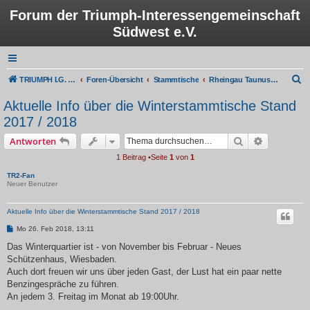
Forum der Triumph-Interessengemeinschaft
Südwest e.V.
S
TRIUMPH I.G. Südwest e.V.
Foren-Übersicht
Stammtische
Rheingau Taunus/Wiesbaden
u
Aktuelle Info über die Winterstammtische Stand
c
2017 / 2018
h
Suche
Erweiterte
Antworten
e
1 Beitrag •Seite
1
von
1
TR2-Fan
Neuer Benutzer
Aktuelle Info über die Winterstammtische Stand 2017 / 2018
B
Mo 26. Feb 2018, 13:11
e
i
Das Winterquartier ist - von November bis Februar - Neues
t
Schützenhaus, Wiesbaden.
r
a
Auch dort freuen wir uns über jeden Gast, der Lust hat ein paar nette
g
Benzingespräche zu führen.
An jedem 3. Freitag im Monat ab 19:00Uhr.