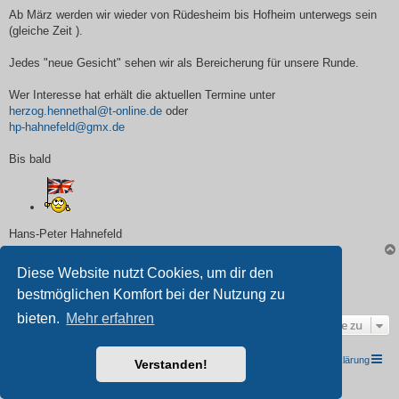
Ab März werden wir wieder von Rüdesheim bis Hofheim unterwegs sein
(gleiche Zeit ).
Jedes "neue Gesicht" sehen wir als Bereicherung für unsere Runde.
Wer Interesse hat erhält die aktuellen Termine unter
herzog.hennethal@t-online.de
oder
hp-hahnefeld@gmx.de
Bis bald
Hans-Peter Hahnefeld
Diese Website nutzt Cookies, um dir den
Antworten
bestmöglichen Komfort bei der Nutzung zu
1 Beitrag •Seite
1
von
1
bieten.
Mehr erfahren
Gehe zu
TRIUMPH I.G. Südwest e.V.
Foren-Übersicht
Datenschutzerklärung
Verstanden!
Powered by
phpBB
® Forum Software © phpBB Limited
Deutsche Übersetzung durch
phpBB.de