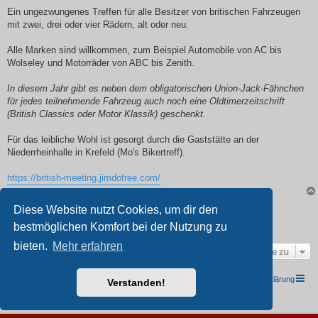
Ein ungezwungenes Treffen für alle Besitzer von britischen Fahrzeugen
mit zwei, drei oder vier Rädern, alt oder neu.
Alle Marken sind willkommen, zum Beispiel Automobile von AC bis
Wolseley und Motorräder von ABC bis Zenith.
In diesem Jahr gibt es neben dem obligatorischen Union-Jack-Fähnchen
für jedes teilnehmende Fahrzeug auch noch eine Oldtimerzeitschrift
(British Classics oder Motor Klassik) geschenkt.
Für das leibliche Wohl ist gesorgt durch die Gaststätte an der
Niederrheinhalle in Krefeld (Mo's Bikertreff).
https://british-meeting.jimdofree.com/
Diese Website nutzt Cookies, um dir den
Antworten
bestmöglichen Komfort bei der Nutzung zu
1 Beitrag •Seite
1
von
1
bieten.
Mehr erfahren
Gehe zu
TRIUMPH I.G. Südwest e.V.
Foren-Übersicht
Datenschutzerklärung
Verstanden!
Powered by
phpBB
® Forum Software © phpBB Limited
Deutsche Übersetzung durch
phpBB.de