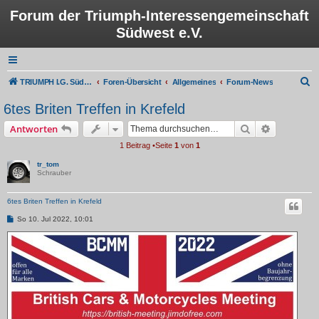
Forum der Triumph-Interessengemeinschaft
Südwest e.V.
S
TRIUMPH I.G. Südwest e.V.
Foren-Übersicht
Allgemeines
Forum-News
u
6tes Briten Treffen in Krefeld
c
Suche
Erweiterte
Antworten
h
1 Beitrag •Seite
1
von
1
e
tr_tom
Schrauber
6tes Briten Treffen in Krefeld
B
So 10. Jul 2022, 10:01
e
i
t
r
a
g