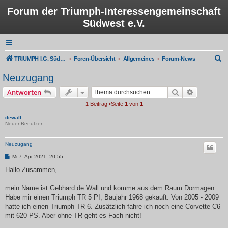
Forum der Triumph-Interessengemeinschaft
Südwest e.V.
S
TRIUMPH I.G. Südwest e.V.
Foren-Übersicht
Allgemeines
Forum-News
u
Neuzugang
c
Suche
Erweiterte
Antworten
h
1 Beitrag •Seite
1
von
1
e
dewall
Neuer Benutzer
Neuzugang
B
Mi 7. Apr 2021, 20:55
e
i
Hallo Zusammen,
t
r
a
mein Name ist Gebhard de Wall und komme aus dem Raum Dormagen.
g
Habe mir einen Triumph TR 5 PI, Baujahr 1968 gekauft. Von 2005 - 2009
hatte ich einen Triumph TR 6. Zusätzlich fahre ich noch eine Corvette C6
mit 620 PS. Aber ohne TR geht es Fach nicht!