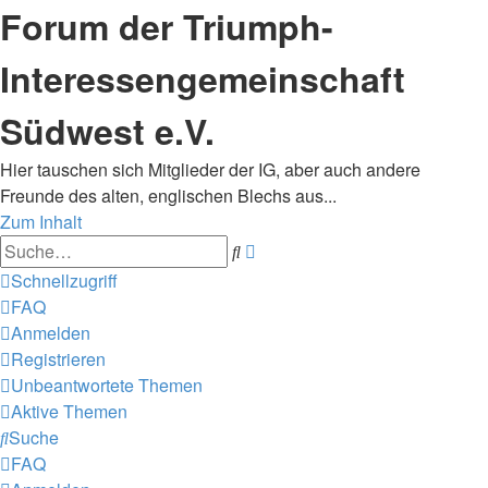
Forum der Triumph-
Interessengemeinschaft
Südwest e.V.
Hier tauschen sich Mitglieder der IG, aber auch andere
Freunde des alten, englischen Blechs aus...
Zum Inhalt
Erweiterte
Suche
Suche
Schnellzugriff
FAQ
Anmelden
Registrieren
Unbeantwortete Themen
Aktive Themen
Suche
FAQ