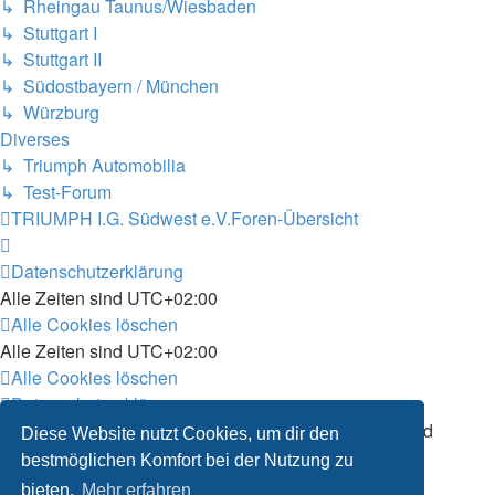
↳ Rheingau Taunus/Wiesbaden
↳ Stuttgart I
↳ Stuttgart II
↳ Südostbayern / München
↳ Würzburg
Diverses
↳ Triumph Automobilia
↳ Test-Forum
TRIUMPH I.G. Südwest e.V.
Foren-Übersicht
Datenschutzerklärung
Alle Zeiten sind
UTC+02:00
Alle Cookies löschen
Alle Zeiten sind
UTC+02:00
Alle Cookies löschen
Datenschutzerklärung
Powered by
phpBB
® Forum Software © phpBB Limited
Diese Website nutzt Cookies, um dir den
Deutsche Übersetzung durch
phpBB.de
bestmöglichen Komfort bei der Nutzung zu
bieten.
Mehr erfahren