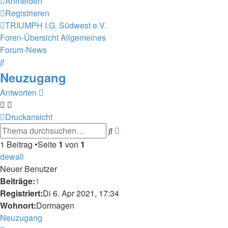
Anmelden
Registrieren
TRIUMPH I.G. Südwest e.V.
Foren-Übersicht
Allgemeines
Forum-News
Suche
Neuzugang
Antworten
Druckansicht
Erweiterte
Suche
Suche
1 Beitrag •Seite
1
von
1
dewall
Neuer Benutzer
Beiträge:
1
Registriert:
Di 6. Apr 2021, 17:34
Wohnort:
Dormagen
Neuzugang