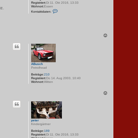
Registriert:
Di 11. Okt 2016, 13:33
Wohnort:
Essen
tc.
K
Kontaktdaten:
o
n
t
a
k
t
N
d
a
a
t
c
e
h
n
o
v
b
o
e
n
ABusch
n
p
Petrolhead
e
t
Beiträge:
210
e
Registriert:
Do 14. Aug 2003, 10:40
r
Wohnort:
Witten
N
a
c
h
o
b
e
peter
n
Kindergärtner
Beiträge:
189
Registriert:
Di 11. Okt 2016, 13:33