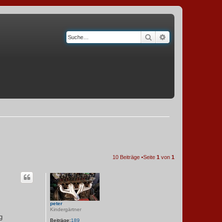
Suche
Erweiterte Suche
10 Beiträge •Seite
1
von
1
peter
Kindergärtner
g
Beiträge:
189