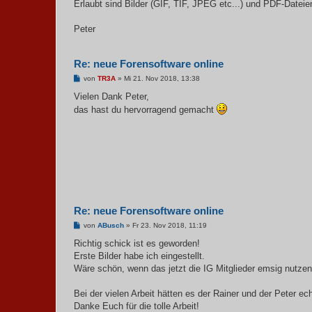
Erlaubt sind Bilder (GIF, TIF, JPEG etc...) und PDF-Dateien
Peter
Re: neue Forensoftware online
B
von
TR3A
»
Mi 21. Nov 2018, 13:38
e
i
Vielen Dank Peter,
t
das hast du hervorragend gemacht
r
a
g
Re: neue Forensoftware online
B
von
ABusch
»
Fr 23. Nov 2018, 11:19
e
i
Richtig schick ist es geworden!
t
Erste Bilder habe ich eingestellt.
r
a
Wäre schön, wenn das jetzt die IG Mitglieder emsig nutze
g
Bei der vielen Arbeit hätten es der Rainer und der Peter ech
Danke Euch für die tolle Arbeit!