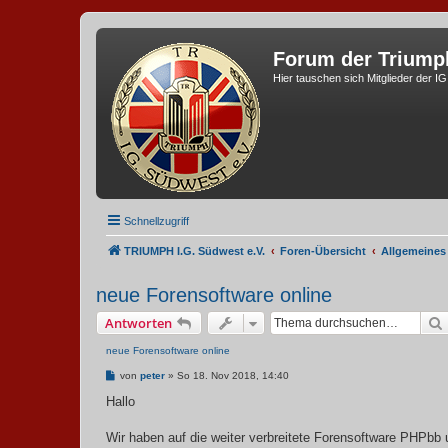
Forum der Triump
Hier tauschen sich Mitglieder der I
Schnellzugriff
TRIUMPH I.G. Südwest e.V.
Foren-Übersicht
Allgemeines
neue Forensoftware online
Antworten
neue Forensoftware online
B
von
peter
»
So 18. Nov 2018, 14:40
e
i
Hallo
t
r
a
Wir haben auf die weiter verbreitete Forensoftware PHPbb 
g