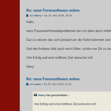
Re: neue Forensoftware online
B
von
Harry
»
Sa 24. Nov 2018, 19:32
e
i
Hallo,
t
r
a
nach Passwort/Anmeldeproblemen bin ich dann doch mittle
g
Gut zu wissen das sich jemand um die Seite kümmert und d
Und der Andreas lebt auch noch! Alter, schön von Dir zu le
Viel Erfolg und eine trollfreie Zeit wünsche ich!
Harry
Re: neue Forensoftware online
B
von
peter
»
Sa 24. Nov 2018, 21:51
e
i
t
Harry
hat geschrieben:
↑
r
a
g
Viel Erfolg und eine trollfreie Zeit wünsche ich!