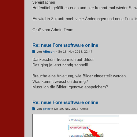
vereinfachen
Hoffentlich gefällt es euch und hier kommt mal wieder Schw
Es wird in Zukunft noch viele Änderungen und neue Funkti
Gruß vom Admin-Team
Re: neue Forensoftware online
B
von
ABusch
»
So 18. Nov 2018, 22:44
e
i
Dankeschön, freue mich auf Bilder.
t
Das ging ja jetzt richtig schnell!
r
a
g
Brauche eine Anleitung, wie Bilder eingestellt werden.
Was kommt zwischen die img?
Muss ich die Bilder irgendwo abspeichern?
Re: neue Forensoftware online
B
von
peter
»
Mo 19. Nov 2018, 09:46
e
i
t
r
a
g