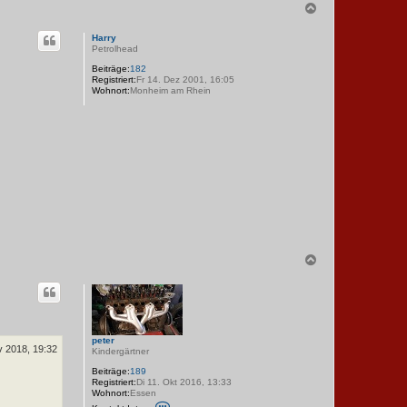
N
A
a
c
Harry
h
Petrolhead
o
Beiträge:
182
b
Registriert:
Fr 14. Dez 2001, 16:05
e
Wohnort:
Monheim am Rhein
n
N
a
c
h
o
b
e
peter
n
v 2018, 19:32
Kindergärtner
Beiträge:
189
Registriert:
Di 11. Okt 2016, 13:33
Wohnort:
Essen
K