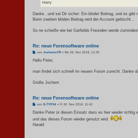
Harry
Danke...und sei Dir sicher: Ein blöder Beitrag, und es gibt
Beim zweiten blöden Beitrag wird der Account gelöscht...
So ne scheiße wie bei Garfields Freunden werde zumindest i
Re: neue Forensoftware online
B
von
JochemsTR
»
Mo 26. Nov 2018, 12:35
e
i
Hallo Peter,
t
r
a
man findet sich schnell im neuem Forum zurecht. Danke da
g
Grüße Jochem
Re: neue Forensoftware online
B
von
S-TYP34
»
Fr 30. Nov 2018, 11:42
e
i
Danke Peter ür diesen Einsatz dass es hier wieder richtig w
t
und das dieses Forum wieder genutzt wird.
r
a
Harald
g