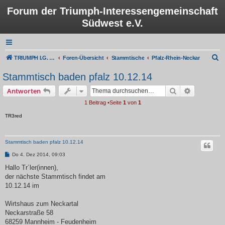
Forum der Triumph-Interessengemeinschaft
Südwest e.V.
S
TRIUMPH I.G. Südwest e.V.
Foren-Übersicht
Stammtische
Pfalz-Rhein-Neckar
u
Stammtisch baden pfalz 10.12.14
c
Suche
Erweiterte
Antworten
h
1 Beitrag •Seite
1
von
1
e
TR3red
Stammtisch baden pfalz 10.12.14
B
Do 4. Dez 2014, 09:03
e
i
Hallo Tr´ler(innen),
t
der nächste Stammtisch findet am
r
a
10.12.14 im
g
Wirtshaus zum Neckartal
Neckarstraße 58
68259 Mannheim - Feudenheim