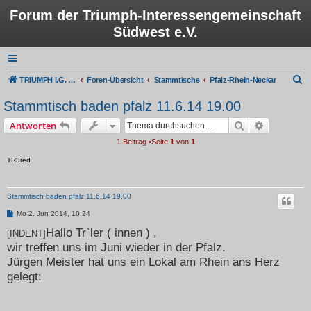
Forum der Triumph-Interessengemeinschaft
Südwest e.V.
S
TRIUMPH I.G. Südwest e.V.
Foren-Übersicht
Stammtische
Pfalz-Rhein-Neckar
u
Stammtisch baden pfalz 11.6.14 19.00
c
Suche
Erweiterte
Antworten
h
1 Beitrag •Seite
1
von
1
e
TR3red
Stammtisch baden pfalz 11.6.14 19.00
B
Mo 2. Jun 2014, 10:24
e
i
Hallo Tr`ler ( innen ) ,
[INDENT]
t
wir treffen uns im Juni wieder in der Pfalz.
r
a
Jürgen Meister hat uns ein Lokal am Rhein ans Herz
g
gelegt: