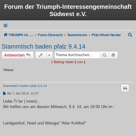
Forum der Triumph-Interessengemeinschaft
Südwest e.V.
S
TRIUMPH I.G. Südwest e.V.
Foren-Übersicht
Stammtische
Pfalz-Rhein-Neckar
u
Stammtisch baden pfalz 9.4.14
c
Suche
Erweiterte
Antworten
h
1 Beitrag •Seite
1
von
1
e
TR3red
Stammtisch baden pfalz 9.4.14
B
Mo 7. Apr 2014, 11:57
e
i
Liebe Tr´ler ( innen) ,
t
Wir treffen uns am diesem Mittwoch, 9.4. 14, um 19.00 Uhr im :
r
a
g
Landgasthof, Hotel und Weingut "Alter Kohlhof"