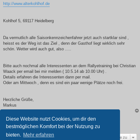
http://www.alterkohlhof.de
Kohlhof 5, 69117 Heidelberg
Da vermutlich alle Saisonkennzeichenfahrer jetzt auch startklar sind ,
heisst es der Weg ist das Ziel , denn der Gasthof liegt wirklich sehr
schön. Wetter wird auch gut, also .....
Bitte auch nochmal alle Interessenten an dem Rallyetraining bei Christian
Waack per email bei mir melden ( 10.5.14 ab 10.00 Uhr) .
Details erfahren die Interessenten dann per mail.
Oder am Mittwoch , denn es sind ein paar wenige Plätze noch frei.
Herzliche Grüße,
Markus
Diese Website nutzt Cookies, um dir den
Antworten
bestmöglichen Komfort bei der Nutzung zu
1 Beitrag •Seite
1
von
1
bieten.
Mehr erfahren
Gehe zu