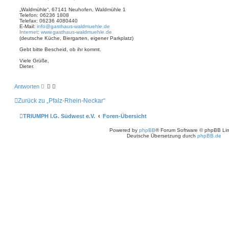
r
u
c
a
„Waldmühle“, 67141 Neuhofen, Waldmühle 1
h
g
Telefon: 06236 1808
e
Telefax: 06236 4080440
E-Mail:
info@gasthaus-waldmuehle.de
Internet
:
www.gasthaus-waldmuehle.de
(deutsche Küche, Biergarten, eigener Parkplatz)
Gebt bitte Bescheid, ob ihr kommt.
Viele Grüße,
Dieter.
Antworten
Zurück zu „Pfalz-Rhein-Neckar“
TRIUMPH I.G. Südwest e.V.
Foren-Übersicht
Powered by
phpBB
® Forum Software © phpBB Lim
Deutsche Übersetzung durch
phpBB.de