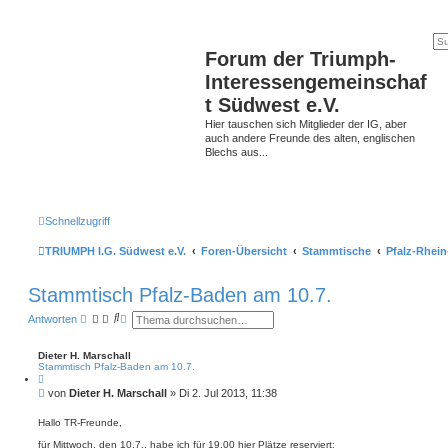
Forum der Triumph-
Interessengemeinschaf
t Südwest e.V.
Hier tauschen sich Mitglieder der IG, aber
auch andere Freunde des alten, englischen
Blechs aus...
Schnellzugriff
TRIUMPH I.G. Südwest e.V.
Foren-Übersicht
Stammtische
Pfalz-Rhein
Stammtisch Pfalz-Baden am 10.7.
S
E
Antworten
u
r
c
w
h
e
Dieter H. Marschall
e
i
Stammtisch Pfalz-Baden am 10.7.
t
Z
i
e
B
von
Dieter H. Marschall
»
Di 2. Jul 2013, 11:38
t
r
e
a
t
i
t
Hallo TR-Freunde,
e
t
S
für Mittwoch, den 10.7., habe ich für 19.00 hier Plätze reserviert: