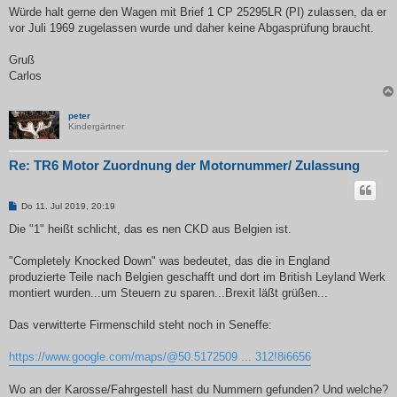
Würde halt gerne den Wagen mit Brief 1 CP 25295LR (PI) zulassen, da er
vor Juli 1969 zugelassen wurde und daher keine Abgasprüfung braucht.
Gruß
Carlos
peter
Kindergärtner
Re: TR6 Motor Zuordnung der Motornummer/ Zulassung
B
Do 11. Jul 2019, 20:19
e
i
Die "1" heißt schlicht, das es nen CKD aus Belgien ist.
t
r
a
"Completely Knocked Down" was bedeutet, das die in England
g
produzierte Teile nach Belgien geschafft und dort im British Leyland Werk
montiert wurden...um Steuern zu sparen...Brexit läßt grüßen...
Das verwitterte Firmenschild steht noch in Seneffe:
https://www.google.com/maps/@50.5172509 ... 312!8i6656
Wo an der Karosse/Fahrgestell hast du Nummern gefunden? Und welche?