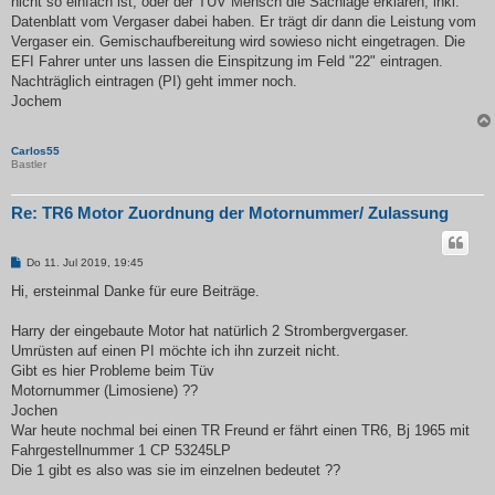
nicht so einfach ist, oder der TÜV Mensch die Sachlage erklären, inkl.
Datenblatt vom Vergaser dabei haben. Er trägt dir dann die Leistung vom
Vergaser ein. Gemischaufbereitung wird sowieso nicht eingetragen. Die
EFI Fahrer unter uns lassen die Einspitzung im Feld "22" eintragen.
Nachträglich eintragen (PI) geht immer noch.
Jochem
Carlos55
Bastler
Re: TR6 Motor Zuordnung der Motornummer/ Zulassung
B
Do 11. Jul 2019, 19:45
e
i
Hi, ersteinmal Danke für eure Beiträge.
t
r
a
Harry der eingebaute Motor hat natürlich 2 Strombergvergaser.
g
Umrüsten auf einen PI möchte ich ihn zurzeit nicht.
Gibt es hier Probleme beim Tüv
Motornummer (Limosiene) ??
Jochen
War heute nochmal bei einen TR Freund er fährt einen TR6, Bj 1965 mit
Fahrgestellnummer 1 CP 53245LP
Die 1 gibt es also was sie im einzelnen bedeutet ??