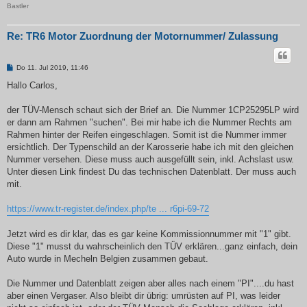
Bastler
Re: TR6 Motor Zuordnung der Motornummer/ Zulassung
B
Do 11. Jul 2019, 11:46
e
i
Hallo Carlos,
t
r
a
der TÜV-Mensch schaut sich der Brief an. Die Nummer 1CP25295LP wird
g
er dann am Rahmen "suchen". Bei mir habe ich die Nummer Rechts am
Rahmen hinter der Reifen eingeschlagen. Somit ist die Nummer immer
ersichtlich. Der Typenschild an der Karosserie habe ich mit den gleichen
Nummer versehen. Diese muss auch ausgefüllt sein, inkl. Achslast usw.
Unter diesen Link findest Du das technischen Datenblatt. Der muss auch
mit.
https://www.tr-register.de/index.php/te ... r6pi-69-72
Jetzt wird es dir klar, das es gar keine Kommissionnummer mit "1" gibt.
Diese "1" musst du wahrscheinlich den TÜV erklären...ganz einfach, dein
Auto wurde in Mecheln Belgien zusammen gebaut.
Die Nummer und Datenblatt zeigen aber alles nach einem "PI"....du hast
aber einen Vergaser. Also bleibt dir übrig: umrüsten auf PI, was leider