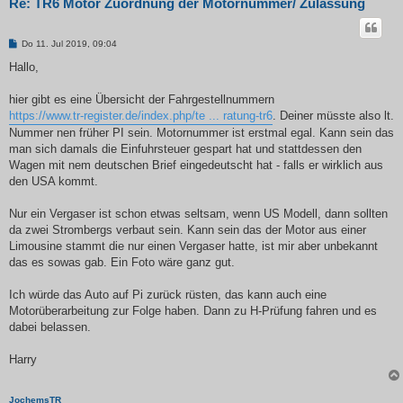
Re: TR6 Motor Zuordnung der Motornummer/ Zulassung
B
Do 11. Jul 2019, 09:04
e
i
Hallo,
t
r
a
hier gibt es eine Übersicht der Fahrgestellnummern
g
https://www.tr-register.de/index.php/te ... ratung-tr6
. Deiner müsste also lt.
Nummer nen früher PI sein. Motornummer ist erstmal egal. Kann sein das
man sich damals die Einfuhrsteuer gespart hat und stattdessen den
Wagen mit nem deutschen Brief eingedeutscht hat - falls er wirklich aus
den USA kommt.
Nur ein Vergaser ist schon etwas seltsam, wenn US Modell, dann sollten
da zwei Strombergs verbaut sein. Kann sein das der Motor aus einer
Limousine stammt die nur einen Vergaser hatte, ist mir aber unbekannt
das es sowas gab. Ein Foto wäre ganz gut.
Ich würde das Auto auf Pi zurück rüsten, das kann auch eine
Motorüberarbeitung zur Folge haben. Dann zu H-Prüfung fahren und es
dabei belassen.
Harry
JochemsTR