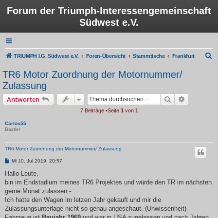
Forum der Triumph-Interessengemeinschaft
Südwest e.V.
S
TRIUMPH I.G. Südwest e.V.
Foren-Übersicht
Stammtische
Frankfurt
u
TR6 Motor Zuordnung der Motornummer/
c
Zulassung
h
Suche
Erweiterte
Antworten
e
7 Beiträge •Seite
1
von
1
Carlos55
Bastler
TR6 Motor Zuordnung der Motornummer/ Zulassung
B
Mi 10. Jul 2019, 20:57
e
i
Hallo Leute,
t
bin im Endstadium meines TR6 Projektes und würde den TR im nächsten
r
a
gerne Monat zulassen -
g
Ich hatte den Wagen im letzen Jahr gekauft und mir die
Zulassungsunterlage nicht so genau angeschaut. (Unwissenheit)
Fahrzeug ist
Baujahr 1969
und war in USA zugelassen und nach Jahren