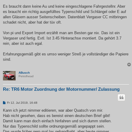
Es braucht dann keine Au und keine eingeschlagene Fahrgestellnr. Aber
es braucht ein richtig ausgefülltes Typenschild und Schlängel oder E auf
allen Gläsern ausser Seitenscheiben. Datenblatt Vergaser CC mitbringen
schadet nicht, aber hat der tüv oft.
Von pi und Export Import erzählt man am Besten gar nix. Das ist ein
Vergaser und fertig. Evtl. Ist 3.45 Hinterachse montiert. Da gehört 3.7
rein, aber ist auch egal.
Erfahrungsgemäß gibt es umso weniger Streß je vollständiger die Papiere
sind.
ABusch
Petrolhead
Re: TR6 Motor Zuordnung der Motornummer/ Zulassung
B
Fr 12. Jul 2019, 16:48
e
i
Kann ich jetzt nimmer editieren, war aber Quatsch von mir.
t
Hab nicht gesehen, dass es bereist einen deutschen Brief gibt!
r
a
Damit kann man doch einfach hinfahren und sich dumm stellen.
g
Nur das Typenschild sollte ordnungsgemäß angepappt sein.
Das wurde früher gern mal lax gehandhabt, aber heute nimmer.