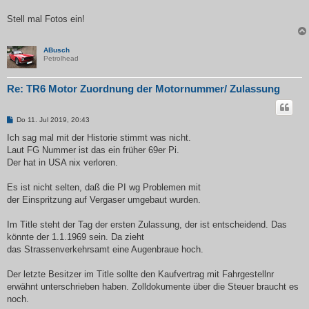
Stell mal Fotos ein!
ABusch
Petrolhead
Re: TR6 Motor Zuordnung der Motornummer/ Zulassung
B
Do 11. Jul 2019, 20:43
e
i
Ich sag mal mit der Historie stimmt was nicht.
t
Laut FG Nummer ist das ein früher 69er Pi.
r
a
Der hat in USA nix verloren.
g
Es ist nicht selten, daß die PI wg Problemen mit
der Einspritzung auf Vergaser umgebaut wurden.
Im Title steht der Tag der ersten Zulassung, der ist entscheidend. Das
könnte der 1.1.1969 sein. Da zieht
das Strassenverkehrsamt eine Augenbraue hoch.
Der letzte Besitzer im Title sollte den Kaufvertrag mit Fahrgestellnr
erwähnt unterschrieben haben. Zolldokumente über die Steuer braucht es
noch.