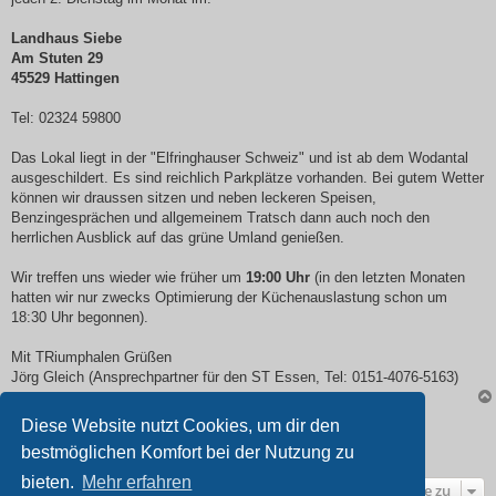
Landhaus Siebe
Am Stuten 29
45529 Hattingen
Tel: 02324 59800
Das Lokal liegt in der "Elfringhauser Schweiz" und ist ab dem Wodantal
ausgeschildert. Es sind reichlich Parkplätze vorhanden. Bei gutem Wetter
können wir draussen sitzen und neben leckeren Speisen,
Benzingesprächen und allgemeinem Tratsch dann auch noch den
herrlichen Ausblick auf das grüne Umland genießen.
Wir treffen uns wieder wie früher um
19:00 Uhr
(in den letzten Monaten
hatten wir nur zwecks Optimierung der Küchenauslastung schon um
18:30 Uhr begonnen).
Mit TRiumphalen Grüßen
Jörg Gleich (Ansprechpartner für den ST Essen, Tel: 0151-4076-5163)
Diese Website nutzt Cookies, um dir den
Antworten
bestmöglichen Komfort bei der Nutzung zu
1 Beitrag •Seite
1
von
1
bieten.
Mehr erfahren
Gehe zu