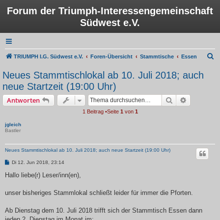
Forum der Triumph-Interessengemeinschaft
Südwest e.V.
S
TRIUMPH I.G. Südwest e.V.
Foren-Übersicht
Stammtische
Essen
u
Neues Stammtischlokal ab 10. Juli 2018; auch
c
neue Startzeit (19:00 Uhr)
h
Suche
Erweiterte
Antworten
e
1 Beitrag •Seite
1
von
1
jgleich
Bastler
Neues Stammtischlokal ab 10. Juli 2018; auch neue Startzeit (19:00 Uhr)
B
Di 12. Jun 2018, 23:14
e
i
Hallo liebe(r) Leser/inn(en),
t
r
a
unser bisheriges Stammlokal schließt leider für immer die Pforten.
g
Ab Dienstag dem 10. Juli 2018 trifft sich der Stammtisch Essen dann
jeden 2. Dienstag im Monat im: