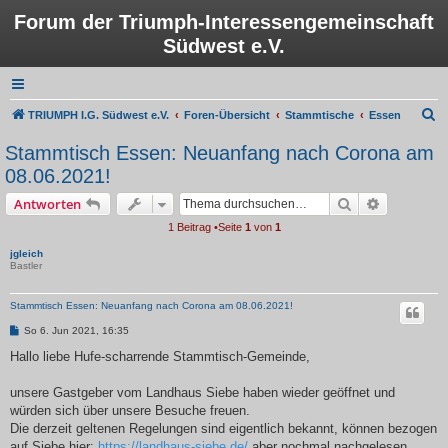
Forum der Triumph-Interessengemeinschaft
Südwest e.V.
S
TRIUMPH I.G. Südwest e.V.
Foren-Übersicht
Stammtische
Essen
u
Stammtisch Essen: Neuanfang nach Corona am
c
08.06.2021!
h
Suche
Erweiterte
Antworten
e
1 Beitrag •Seite
1
von
1
jgleich
Bastler
Stammtisch Essen: Neuanfang nach Corona am 08.06.2021!
B
So 6. Jun 2021, 16:35
e
i
Hallo liebe Hufe-scharrende Stammtisch-Gemeinde,
t
r
a
unsere Gastgeber vom Landhaus Siebe haben wieder geöffnet und
g
würden sich über unsere Besuche freuen.
Die derzeit geltenen Regelungen sind eigentlich bekannt, können bezogen
auf Siebe hier:
https://landhaus-siebe.de/
aber nochmal nachgelesen