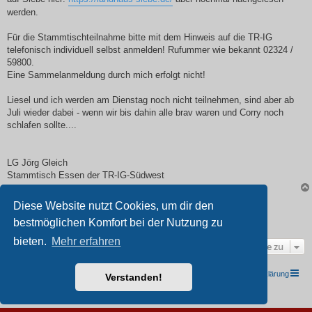
werden.
Für die Stammtischteilnahme bitte mit dem Hinweis auf die TR-IG
telefonisch individuell selbst anmelden! Rufummer wie bekannt 02324 /
59800.
Eine Sammelanmeldung durch mich erfolgt nicht!
Liesel und ich werden am Dienstag noch nicht teilnehmen, sind aber ab
Juli wieder dabei - wenn wir bis dahin alle brav waren und Corry noch
schlafen sollte....
LG Jörg Gleich
Stammtisch Essen der TR-IG-Südwest
Diese Website nutzt Cookies, um dir den
Antworten
bestmöglichen Komfort bei der Nutzung zu
1 Beitrag •Seite
1
von
1
bieten.
Mehr erfahren
Gehe zu
TRIUMPH I.G. Südwest e.V.
Foren-Übersicht
Datenschutzerklärung
Verstanden!
Powered by
phpBB
® Forum Software © phpBB Limited
Deutsche Übersetzung durch
phpBB.de