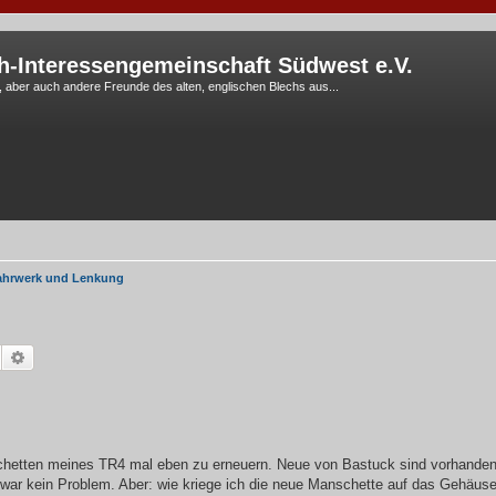
h-Interessengemeinschaft Südwest e.V.
G, aber auch andere Freunde des alten, englischen Blechs aus...
ahrwerk und Lenkung
Suche
Erweiterte Suche
schetten meines TR4 mal eben zu erneuern. Neue von Bastuck sind vorhanden
 war kein Problem. Aber: wie kriege ich die neue Manschette auf das Gehäus