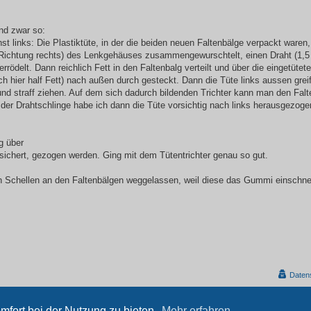
und zwar so:
 links: Die Plastiktüte, in der die beiden neuen Faltenbälge verpackt waren,
o Richtung rechts) des Lenkgehäuses zusammengewurschtelt, einen Draht (1,
rrödelt. Dann reichlich Fett in den Faltenbalg verteilt und über die eingetüte
 hier half Fett) nach außen durch gesteckt. Dann die Tüte links aussen greif
t) und straff ziehen. Auf dem sich dadurch bildenden Trichter kann man den Fal
der Drahtschlinge habe ich dann die Tüte vorsichtig nach links herausgezoge
g über
sichert, gezogen werden. Ging mit dem Tütentrichter genau so gut.
en Schellen an den Faltenbälgen weggelassen, weil diese das Gummi einschn
Daten
Powered by
phpBB
® Forum Software © phpBB Limited
Deutsche Übersetzung durch
phpBB.de
mfort bei der Nutzung zu bieten.
Mehr erfahren