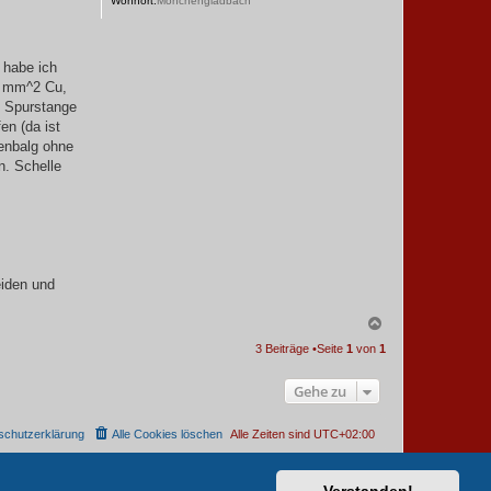
Wohnort:
Mönchengladbach
n
t
e
r
 habe ich
5 mm^2 Cu,
te Spurstange
en (da ist
tenbalg ohne
n. Schelle
eiden und
N
a
3 Beiträge •Seite
1
von
1
c
h
o
Gehe zu
b
e
n
schutzerklärung
Alle Cookies löschen
Alle Zeiten sind
UTC+02:00