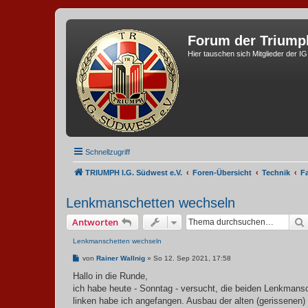
Forum der Triump
Hier tauschen sich Mitglieder der I
Schnellzugriff
TRIUMPH I.G. Südwest e.V.
Foren-Übersicht
Technik
F
Lenkmanschetten wechseln
Antworten
Lenkmanschetten wechseln
B
von
Rainer Wallnig
»
So 12. Sep 2021, 17:58
e
i
Hallo in die Runde,
t
ich habe heute - Sonntag - versucht, die beiden Lenkman
r
a
linken habe ich angefangen. Ausbau der alten (gerissenen)
g