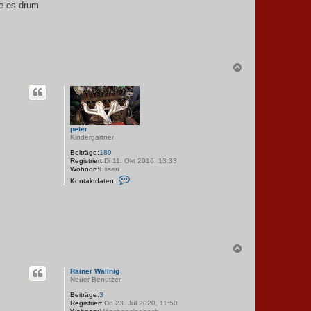
be es drum
N
a
c
h
o
b
e
peter
n
Kindergärtner
Beiträge:
189
Registriert:
Di 11. Okt 2016, 13:33
Wohnort:
Essen
K
Kontaktdaten:
o
n
t
a
k
t
d
a
N
t
a
e
c
n
Rainer Wallnig
h
v
Neuer Benutzer
o
o
n
Beiträge:
3
b
p
Registriert:
Do 23. Jul 2020, 11:50
e
e