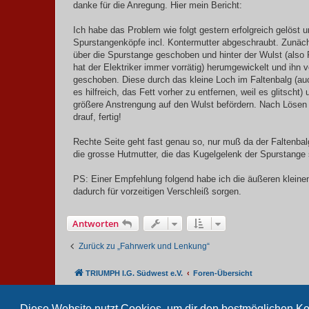
danke für die Anregung. Hier mein Bericht:
r
a
g
Ich habe das Problem wie folgt gestern erfolgreich gelöst 
Spurstangenköpfe incl. Kontermutter abgeschraubt. Zunächst
über die Spurstange geschoben und hinter der Wulst (als
hat der Elektriker immer vorrätig) herumgewickelt und ihn ve
geschoben. Diese durch das kleine Loch im Faltenbalg (auch
es hilfreich, das Fett vorher zu entfernen, weil es glitsch
größere Anstrengung auf den Wulst befördern. Nach Lösen 
drauf, fertig!
Rechte Seite geht fast genau so, nur muß da der Faltenbal
die grosse Hutmutter, die das Kugelgelenk der Spurstange 
PS: Einer Empfehlung folgend habe ich die äußeren klein
dadurch für vorzeitigen Verschleiß sorgen.
Antworten
Zurück zu „Fahrwerk und Lenkung“
TRIUMPH I.G. Südwest e.V.
Foren-Übersicht
Diese Website nutzt Cookies, um dir den bestmöglichen Ko