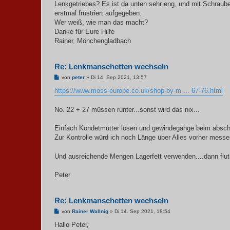
Lenkgetriebes? Es ist da unten sehr eng, und mit Schraub
erstmal frustriert aufgegeben.
Wer weiß, wie man das macht?
Danke für Eure Hilfe
Rainer, Mönchengladbach
Re: Lenkmanschetten wechseln
B
von
peter
»
Di 14. Sep 2021, 13:57
e
i
https://www.moss-europe.co.uk/shop-by-m ... 67-76.html
t
r
a
No. 22 + 27 müssen runter...sonst wird das nix...
g
Einfach Kondetmutter lösen und gewindegänge beim abschr
Zur Kontrolle würd ich noch Länge über Alles vorher messe
Und ausreichende Mengen Lagerfett verwenden....dann flu
Peter
Re: Lenkmanschetten wechseln
B
von
Rainer Wallnig
»
Di 14. Sep 2021, 18:54
e
i
Hallo Peter,
t