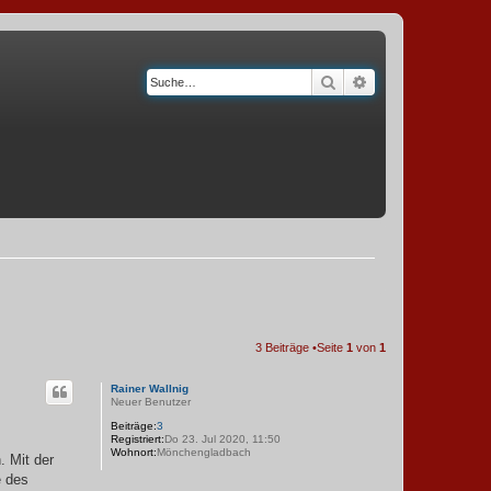
Suche
Erweiterte Suche
3 Beiträge •Seite
1
von
1
Rainer Wallnig
Neuer Benutzer
Beiträge:
3
Registriert:
Do 23. Jul 2020, 11:50
Wohnort:
Mönchengladbach
. Mit der
e des