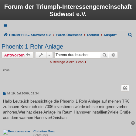
Forum der Triumph-Interessengemeinschaft
Südwest e.V.
S
TRIUMPH I.G. Südwest e.V.
Foren-Übersicht
Technik
Auspuff
u
Phoenix 1 Rohr Anlage
c
Suche
Erweiterte
Antworten
h
5 Beiträge •Seite
1
von
1
e
chris
B
Mi 19. Jul 2006, 02:34
e
i
Hallo Leute,ich beabsichtige die Phoenix 1 Rohr Anlage auf meinen TR6
t
zu bauen.Bevor ich die 700€ investieren würde ich sie mir gerne vorher
r
a
anhören.Wer hat diese Anlage im Raum Hannover installiert?Viele Grüße
g
aus dem warmen HannoverChristian
Christian Marx
Schrauber