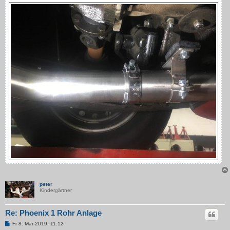
peter
Kindergärtner
Re: Phoenix 1 Rohr Anlage
B
Fr 8. Mär 2019, 11:12
e