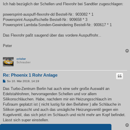
i
Ich hab bezüglich der Schellen und Flexrohr bei Sandtler zugeschlagen:
t
r
a
powersprint-auspuff-flexrohr-dd Bestell-Nr.: 903082 * 1
g
Powersprint Auspuffschelle Bestell-Nr.: 909658 * 3
Powersprint Lambda-Sonden-Gewindering Bestell-Nr.: 900617 * 1
Das Flexrohr paßt saugend über das vordere Auspuffrohr...
Peter
crislor
Schrauber
Re: Phoenix 1 Rohr Anlage
B
So 10. Mär 2019, 14:19
e
i
Das Turbo-Zentrum Berlin hat auch eine sehr große Auswahl an
t
Edelstahlrohren, hervorragenden Schellen und vor allem
r
a
Silikonschläuchen. Habe, nachdem mir ein Heizungsschlauch im
g
Fußraum geplatzt ist ( nicht lustig für den Beifahrer ) alle Schläuche in
Silikon getauscht und auch das unsägliche Heizungsventil gegen ein
Kugelventil, das sich jetzt im Schlauch und nicht mehr am Kopf befindet.
Lässt sich super einstellen.