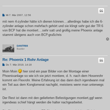
B
Mi 7. Mär 2007, 12:56
e
i
mit nem 4-zylinder hätte ich dienen können....allerdings habe ich die 6-
t
zylinder anlage schon mehrfach gehört und sie klingt sehr gut.der TR 6
r
a
von BCP hat die montiert....sehr satt und grollig.meine Phoenix anlage
g
stammt übrigens auch von BCP.grußchris
DANTR88
Bastler
Re: Phoenix 1 Rohr Anlage
B
Do 7. Mär 2019, 14:18
e
i
Moin Moin
hier sind ein paar Bilder von der Montage einer
t
Phoenixanlage so wie ich sie jetzt montiere, d. h. nach dem Hosenrohr
r
a
kommt ein Flexrohr. Meine Erfahrung ist das dann doch irgendwann mal
g
ein Teil aus dem Konglomerat nachgibt, meistens wenn man unterwegs
ist.
Der Rest ist dann mit den gelieferten Befestigungen montiert,ggf wenn
irgendwas schief hängt werden die halter nachgearbeitet.