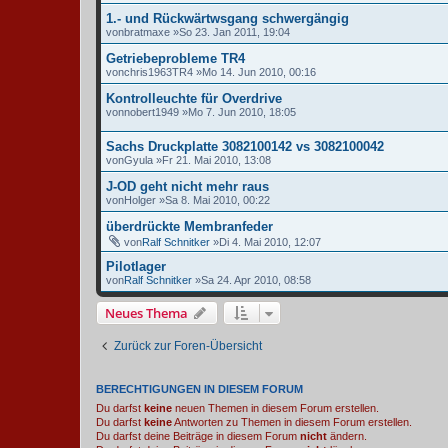
1.- und Rückwärtwsgang schwergängig
von
bratmaxe
»So 23. Jan 2011, 19:04
Getriebeprobleme TR4
von
chris1963TR4
»Mo 14. Jun 2010, 00:16
Kontrolleuchte für Overdrive
von
nobert1949
»Mo 7. Jun 2010, 18:05
Sachs Druckplatte 3082100142 vs 3082100042
von
Gyula
»Fr 21. Mai 2010, 13:08
J-OD geht nicht mehr raus
von
Holger
»Sa 8. Mai 2010, 00:22
überdrückte Membranfeder
von
Ralf Schnitker
»Di 4. Mai 2010, 12:07
Pilotlager
von
Ralf Schnitker
»Sa 24. Apr 2010, 08:58
Neues Thema
Zurück zur Foren-Übersicht
BERECHTIGUNGEN IN DIESEM FORUM
Du darfst
keine
neuen Themen in diesem Forum erstellen.
Du darfst
keine
Antworten zu Themen in diesem Forum erstellen.
Du darfst deine Beiträge in diesem Forum
nicht
ändern.