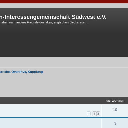
h-Interessengemeinschaft Südwest e.V.
G, aber auch andere Freunde des alten, englischen Blechs aus...
etriebe, Overdrive, Kupplung
eiterte Suche
ANTWORTEN
10
1
2
3