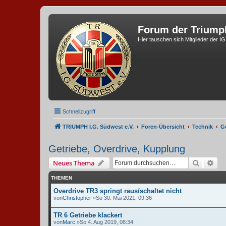
Forum der Triump
Hier tauschen sich Mitglieder der I
Schnellzugriff
TRIUMPH I.G. Südwest e.V.
Foren-Übersicht
Technik
G
Getriebe, Overdrive, Kupplung
Suche
Erw
Neues Thema
THEMEN
Overdrive TR3 springt raus/schaltet nicht
von
Christopher
»So 30. Mai 2021, 09:36
TR 6 Getriebe klackert
von
Marc
»So 4. Aug 2019, 08:34