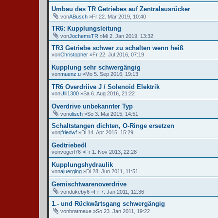
Umbau des TR Getriebes auf Zentralausrücker
von
ABusch
»Fr 22. Mär 2019, 10:40
TR6: Kupplungsleitung
von
JochemsTR
»Mi 2. Jan 2019, 13:32
TR3 Getriebe schwer zu schalten wenn heiß
von
Christopher
»Fr 22. Jul 2016, 07:19
Kupplung sehr schwergängig
von
muenz.u
»Mo 5. Sep 2016, 19:13
TR6 Overdriive J / Solenoid Elektrik
von
Ulli1300
»Sa 6. Aug 2016, 21:22
Overdrive unbekannter Typ
von
olisch
»So 3. Mai 2015, 14:51
Schaltstangen dichten, O-Ringe ersetzen
von
jfriedwf
»Di 14. Apr 2015, 15:29
Gedtriebeöl
von
vogerl76
»Fr 1. Nov 2013, 22:28
Kupplungshydraulik
von
ajuerging
»Di 28. Jun 2011, 11:51
Gemischtwarenoverdrive
von
dukeby6
»Fr 7. Jan 2011, 12:36
1.- und Rückwärtsgang schwergängig
von
bratmaxe
»So 23. Jan 2011, 19:22