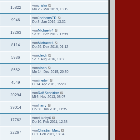
von
crislor
15822
Mo 25. Mär 2019, 13:15
von
JochemsTR
9946
Do 3. Jan 2019, 13:32
von
Michaeltr4
13263
Sa 31. Dez 2016, 17:39
von
Michaeltr4
8114
Do 29. Dez 2016, 01:12
von
jgleich
5936
So 7. Aug 2016, 10:36
von
olisch
8562
Mo 14. Dez 2015, 20:50
von
jfriedwf
4549
Di 14. Apr 2015, 15:29
von
Ralf Schnitker
20294
Mi 6. Nov 2013, 08:07
von
Harry
39014
Do 30. Jun 2011, 11:35
von
dukeby6
17762
Do 10. Feb 2011, 12:38
von
Christian Marx
22267
Di 1. Feb 2011, 13:34