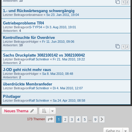
Antworten:
10
1
2
1.- und Rückwärtwsgang schwergängig
Letzter Beitragvon
bratmaxe
«
So 23. Jan 2011, 19:04
Getriebeprobleme TR4
Letzter Beitragvon
S-TYP34
«
Di 3. Aug 2010, 19:01
Antworten:
4
Kontrolleuchte für Overdrive
Letzter Beitragvon
Holger
«
Fr 11. Jun 2010, 09:06
Antworten:
10
1
2
Sachs Druckplatte 3082100142 vs 3082100042
Letzter Beitragvon
Ralf Schnitker
«
Fr 21. Mai 2010, 19:22
Antworten:
2
J-OD geht nicht mehr raus
Letzter Beitragvon
Holger
«
Sa 8. Mai 2010, 08:48
Antworten:
2
überdrückte Membranfeder
Letzter Beitragvon
Ralf Schnitker
«
Di 4. Mai 2010, 12:07
Pilotlager
Letzter Beitragvon
Ralf Schnitker
«
Sa 24. Apr 2010, 08:58
Neues Thema
Seite
1
von
9
1
2
3
4
5
9
Nächste
173 Themen
…
Gehe zu