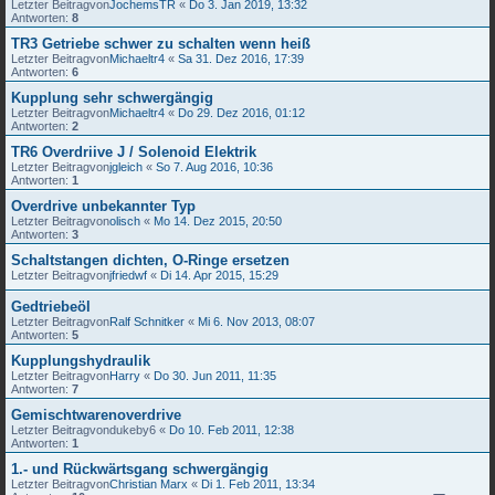
Letzter Beitragvon
JochemsTR
«
Do 3. Jan 2019, 13:32
Antworten:
8
TR3 Getriebe schwer zu schalten wenn heiß
Letzter Beitragvon
Michaeltr4
«
Sa 31. Dez 2016, 17:39
Antworten:
6
Kupplung sehr schwergängig
Letzter Beitragvon
Michaeltr4
«
Do 29. Dez 2016, 01:12
Antworten:
2
TR6 Overdriive J / Solenoid Elektrik
Letzter Beitragvon
jgleich
«
So 7. Aug 2016, 10:36
Antworten:
1
Overdrive unbekannter Typ
Letzter Beitragvon
olisch
«
Mo 14. Dez 2015, 20:50
Antworten:
3
Schaltstangen dichten, O-Ringe ersetzen
Letzter Beitragvon
jfriedwf
«
Di 14. Apr 2015, 15:29
Gedtriebeöl
Letzter Beitragvon
Ralf Schnitker
«
Mi 6. Nov 2013, 08:07
Antworten:
5
Kupplungshydraulik
Letzter Beitragvon
Harry
«
Do 30. Jun 2011, 11:35
Antworten:
7
Gemischtwarenoverdrive
Letzter Beitragvon
dukeby6
«
Do 10. Feb 2011, 12:38
Antworten:
1
1.- und Rückwärtsgang schwergängig
Letzter Beitragvon
Christian Marx
«
Di 1. Feb 2011, 13:34