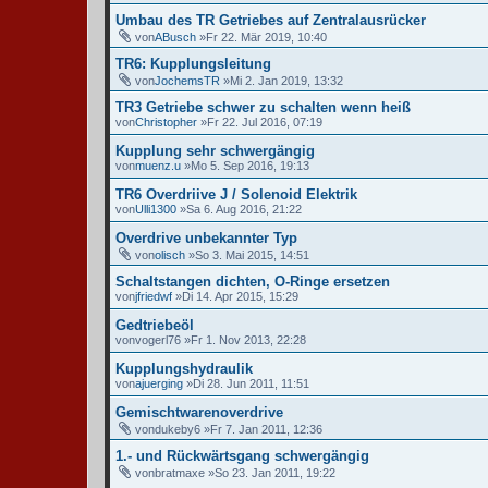
Umbau des TR Getriebes auf Zentralausrücker
von
ABusch
»Fr 22. Mär 2019, 10:40
TR6: Kupplungsleitung
von
JochemsTR
»Mi 2. Jan 2019, 13:32
TR3 Getriebe schwer zu schalten wenn heiß
von
Christopher
»Fr 22. Jul 2016, 07:19
Kupplung sehr schwergängig
von
muenz.u
»Mo 5. Sep 2016, 19:13
TR6 Overdriive J / Solenoid Elektrik
von
Ulli1300
»Sa 6. Aug 2016, 21:22
Overdrive unbekannter Typ
von
olisch
»So 3. Mai 2015, 14:51
Schaltstangen dichten, O-Ringe ersetzen
von
jfriedwf
»Di 14. Apr 2015, 15:29
Gedtriebeöl
von
vogerl76
»Fr 1. Nov 2013, 22:28
Kupplungshydraulik
von
ajuerging
»Di 28. Jun 2011, 11:51
Gemischtwarenoverdrive
von
dukeby6
»Fr 7. Jan 2011, 12:36
1.- und Rückwärtsgang schwergängig
von
bratmaxe
»So 23. Jan 2011, 19:22