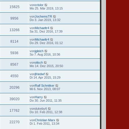
von
crislor
15825
Mo 25. Mär 2019, 13:15
von
JochemsTR
9956
Do 3. Jan 2019, 13:32
von
Michaeltr4
13266
Sa 31. Dez 2016, 17:39
von
Michaeltr4
8114
Do 29. Dez 2016, 01:12
von
jgleich
5936
So 7. Aug 2016, 10:36
von
olisch
8567
Mo 14. Dez 2015, 20:50
von
jfriedwf
4550
Di 14. Apr 2015, 15:29
von
Ralf Schnitker
20296
Mi 6. Nov 2013, 08:07
von
Harry
39020
Do 30. Jun 2011, 11:35
von
dukeby6
17762
Do 10. Feb 2011, 12:38
von
Christian Marx
22270
Di 1. Feb 2011, 13:34