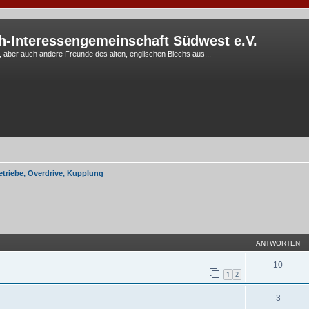
h-Interessengemeinschaft Südwest e.V.
G, aber auch andere Freunde des alten, englischen Blechs aus...
etriebe, Overdrive, Kupplung
eiterte Suche
ANTWORTEN
10
1
2
3