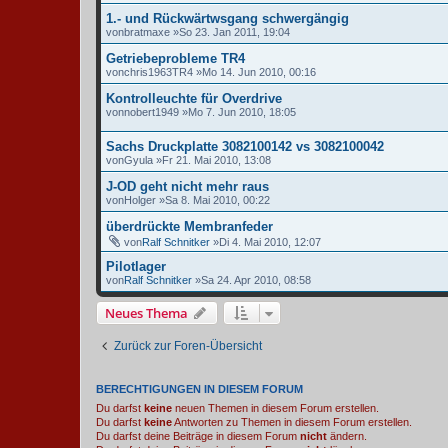
1.- und Rückwärtwsgang schwergängig
von
bratmaxe
»So 23. Jan 2011, 19:04
Getriebeprobleme TR4
von
chris1963TR4
»Mo 14. Jun 2010, 00:16
Kontrolleuchte für Overdrive
von
nobert1949
»Mo 7. Jun 2010, 18:05
Sachs Druckplatte 3082100142 vs 3082100042
von
Gyula
»Fr 21. Mai 2010, 13:08
J-OD geht nicht mehr raus
von
Holger
»Sa 8. Mai 2010, 00:22
überdrückte Membranfeder
von
Ralf Schnitker
»Di 4. Mai 2010, 12:07
Pilotlager
von
Ralf Schnitker
»Sa 24. Apr 2010, 08:58
Neues Thema
Zurück zur Foren-Übersicht
BERECHTIGUNGEN IN DIESEM FORUM
Du darfst
keine
neuen Themen in diesem Forum erstellen.
Du darfst
keine
Antworten zu Themen in diesem Forum erstellen.
Du darfst deine Beiträge in diesem Forum
nicht
ändern.