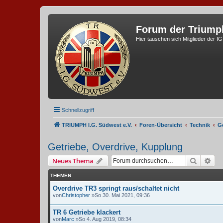
Forum der Triump
Hier tauschen sich Mitglieder der I
Schnellzugriff
TRIUMPH I.G. Südwest e.V.
Foren-Übersicht
Technik
G
Getriebe, Overdrive, Kupplung
Suche
Erw
Neues Thema
THEMEN
Overdrive TR3 springt raus/schaltet nicht
von
Christopher
»So 30. Mai 2021, 09:36
TR 6 Getriebe klackert
von
Marc
»So 4. Aug 2019, 08:34