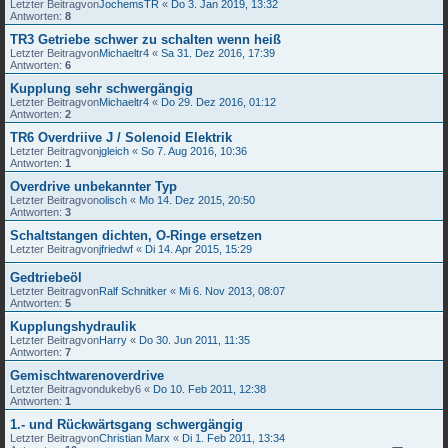
Letzter Beitragvon
JochemsTR
«
Do 3. Jan 2019, 13:32
Antworten:
8
TR3 Getriebe schwer zu schalten wenn heiß
Letzter Beitragvon
Michaeltr4
«
Sa 31. Dez 2016, 17:39
Antworten:
6
Kupplung sehr schwergängig
Letzter Beitragvon
Michaeltr4
«
Do 29. Dez 2016, 01:12
Antworten:
2
TR6 Overdriive J / Solenoid Elektrik
Letzter Beitragvon
jgleich
«
So 7. Aug 2016, 10:36
Antworten:
1
Overdrive unbekannter Typ
Letzter Beitragvon
olisch
«
Mo 14. Dez 2015, 20:50
Antworten:
3
Schaltstangen dichten, O-Ringe ersetzen
Letzter Beitragvon
jfriedwf
«
Di 14. Apr 2015, 15:29
Gedtriebeöl
Letzter Beitragvon
Ralf Schnitker
«
Mi 6. Nov 2013, 08:07
Antworten:
5
Kupplungshydraulik
Letzter Beitragvon
Harry
«
Do 30. Jun 2011, 11:35
Antworten:
7
Gemischtwarenoverdrive
Letzter Beitragvon
dukeby6
«
Do 10. Feb 2011, 12:38
Antworten:
1
1.- und Rückwärtsgang schwergängig
Letzter Beitragvon
Christian Marx
«
Di 1. Feb 2011, 13:34