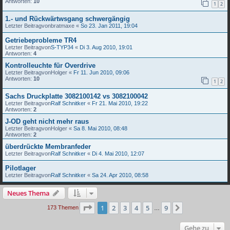
Antworten:
10
1
2
1.- und Rückwärtwsgang schwergängig
Letzter Beitragvon
bratmaxe
«
So 23. Jan 2011, 19:04
Getriebeprobleme TR4
Letzter Beitragvon
S-TYP34
«
Di 3. Aug 2010, 19:01
Antworten:
4
Kontrolleuchte für Overdrive
Letzter Beitragvon
Holger
«
Fr 11. Jun 2010, 09:06
Antworten:
10
1
2
Sachs Druckplatte 3082100142 vs 3082100042
Letzter Beitragvon
Ralf Schnitker
«
Fr 21. Mai 2010, 19:22
Antworten:
2
J-OD geht nicht mehr raus
Letzter Beitragvon
Holger
«
Sa 8. Mai 2010, 08:48
Antworten:
2
überdrückte Membranfeder
Letzter Beitragvon
Ralf Schnitker
«
Di 4. Mai 2010, 12:07
Pilotlager
Letzter Beitragvon
Ralf Schnitker
«
Sa 24. Apr 2010, 08:58
Neues Thema
Seite
1
von
9
1
2
3
4
5
9
Nächste
173 Themen
…
Gehe zu