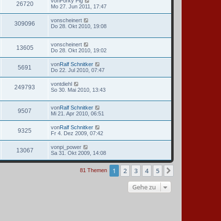
von
Porky Pig
26720
Mo 27. Jun 2011, 17:47
von
scheinert
309096
Do 28. Okt 2010, 19:08
von
scheinert
13605
Do 28. Okt 2010, 19:02
von
Ralf Schnitker
5691
Do 22. Jul 2010, 07:47
von
tdiehl
249793
So 30. Mai 2010, 13:43
von
Ralf Schnitker
9507
Mi 21. Apr 2010, 06:51
von
Ralf Schnitker
9325
Fr 4. Dez 2009, 07:42
von
pi_power
13067
Sa 31. Okt 2009, 14:08
1
2
3
4
5
Nächste
81 Themen
Gehe zu