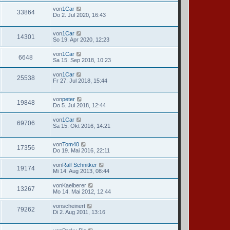
von
1Car
33864
Do 2. Jul 2020, 16:43
von
1Car
14301
So 19. Apr 2020, 12:23
von
1Car
6648
Sa 15. Sep 2018, 10:23
von
1Car
25538
Fr 27. Jul 2018, 15:44
von
peter
19848
Do 5. Jul 2018, 12:44
von
1Car
69706
Sa 15. Okt 2016, 14:21
von
Tom40
17356
Do 19. Mai 2016, 22:11
von
Ralf Schnitker
19174
Mi 14. Aug 2013, 08:44
von
Kaelberer
13267
Mo 14. Mai 2012, 12:44
von
scheinert
79262
Di 2. Aug 2011, 13:16