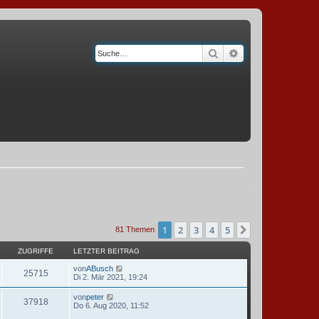
Suche
Erweiterte Suche
1
2
3
4
5
Nächste
81 Themen
ZUGRIFFE
LETZTER BEITRAG
von
ABusch
25715
Di 2. Mär 2021, 19:24
von
peter
37918
Do 6. Aug 2020, 11:52