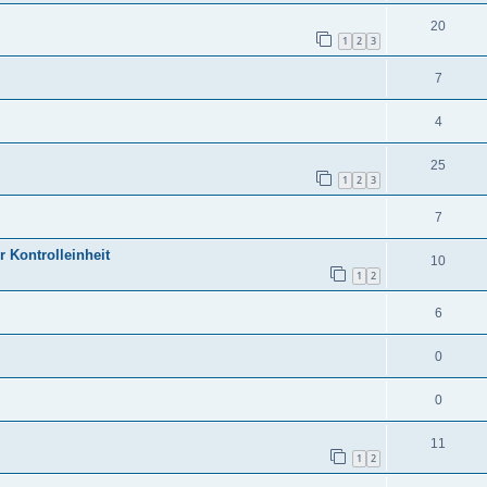
20
1
2
3
7
4
25
1
2
3
7
r Kontrolleinheit
10
1
2
6
0
0
11
1
2