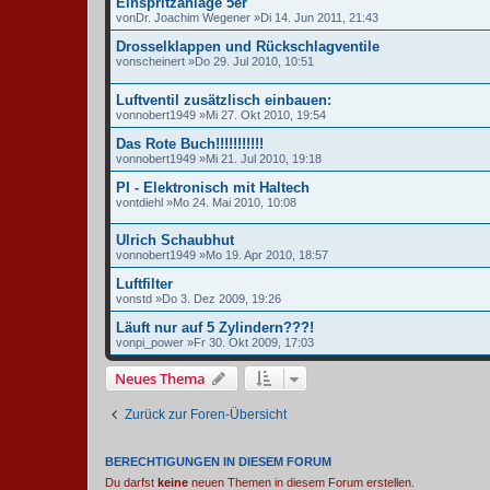
Einspritzanlage 5er
von
Dr. Joachim Wegener
»Di 14. Jun 2011, 21:43
Drosselklappen und Rückschlagventile
von
scheinert
»Do 29. Jul 2010, 10:51
Luftventil zusätzlisch einbauen:
von
nobert1949
»Mi 27. Okt 2010, 19:54
Das Rote Buch!!!!!!!!!!!
von
nobert1949
»Mi 21. Jul 2010, 19:18
PI - Elektronisch mit Haltech
von
tdiehl
»Mo 24. Mai 2010, 10:08
Ulrich Schaubhut
von
nobert1949
»Mo 19. Apr 2010, 18:57
Luftfilter
von
std
»Do 3. Dez 2009, 19:26
Läuft nur auf 5 Zylindern???!
von
pi_power
»Fr 30. Okt 2009, 17:03
Neues Thema
Zurück zur Foren-Übersicht
BERECHTIGUNGEN IN DIESEM FORUM
Du darfst
keine
neuen Themen in diesem Forum erstellen.