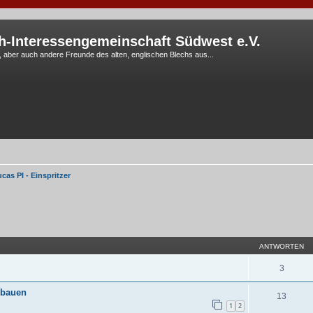
h-Interessengemeinschaft Südwest e.V.
G, aber auch andere Freunde des alten, englischen Blechs aus...
cas PI - Einspritzer
eiterte Suche
ANTWORTEN
3
nbauen
13
1
2