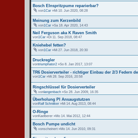
Bosch EInspritzpume reparierbar?
von
1Car
»Mi 10. Jun 2020, 08:28
Meinung zum Kerzenbild
von
1Car
»Sa 18. Apr 2020, 14:43
Neil Ferguson aka K Raven Smith
von
1Car
»Di 11. Sep 2018, 08:47
Kniehebel fetten?
von
1Car
»Mi 27. Jun 2018, 20:30
Druckregler
von
triumphator2
»So 8. Jan 2017, 13:07
TR6 Dosierverteiler - richtiger Einbau der 2/3 Federn de
von
1Car
»Mi 28. Sep 2016, 20:58
Ringschlüssel für Dosierverteiler
von
langenbach
»So 28. Jun 2009, 16:35
Überholung PI Ansaugstutzen
von
Ralf Schnitker
»Mi 14. Aug 2013, 08:44
O-Ringe
von
Kaelberer
»Mo 14. Mai 2012, 12:44
Bosch Pumpe undicht
von
scheinert
»Mo 14. Jun 2010, 09:31