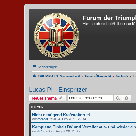
Forum der Triump
Hier tauschen sich Mitglieder der I
Schnellzugriff
TRIUMPH I.G. Südwest e.V.
Foren-Übersicht
Technik
Lu
Lucas PI - Einspritzer
Suche
Erw
Neues Thema
THEMEN
Nicht genügend Kraftstoffdruck
von
MarcoD
»Mi 24. Feb 2021, 22:34
Komplette Einheit DV und Verteiler aus- und wieder ei
von
1Car
»So 2. Aug 2020, 11:35