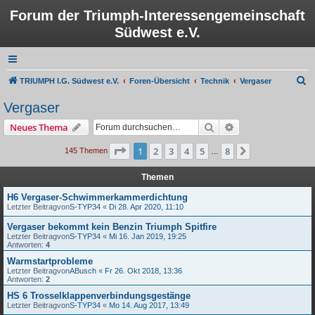
Forum der Triumph-Interessengemeinschaft
Südwest e.V.
S
TRIUMPH I.G. Südwest e.V.
Foren-Übersicht
Technik
Vergaser
u
Vergaser
c
Suche
Erweiterte Suche
Neues Thema
h
e
Seite
1
von
8
1
2
3
4
5
8
Nächste
145 Themen
…
Themen
H6 Vergaser-Schwimmerkammerdichtung
Letzter Beitragvon
S-TYP34
«
Di 28. Apr 2020, 11:10
Vergaser bekommt kein Benzin Triumph Spitfire
Letzter Beitragvon
S-TYP34
«
Mi 16. Jan 2019, 19:25
Antworten:
4
Warmstartprobleme
Letzter Beitragvon
ABusch
«
Fr 26. Okt 2018, 13:36
Antworten:
2
HS 6 Trosselklappenverbindungsgestänge
Letzter Beitragvon
S-TYP34
«
Mo 14. Aug 2017, 13:49