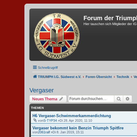
Forum der Triump
Hier tauschen sich Mitglieder der I
Schnellzugriff
TRIUMPH I.G. Südwest e.V.
Foren-Übersicht
Technik
V
Vergaser
Suche
Erw
Neues Thema
THEMEN
H6 Vergaser-Schwimmerkammerdichtung
von
S-TYP34
»Di 28. Apr 2020, 11:10
Vergaser bekommt kein Benzin Triumph Spitfire
von
2061ralf
»Di 8. Jan 2019, 15:11