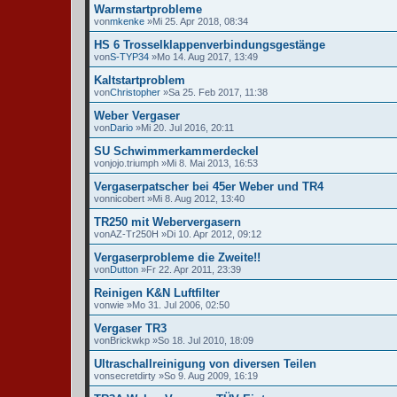
Warmstartprobleme
von
mkenke
»Mi 25. Apr 2018, 08:34
HS 6 Trosselklappenverbindungsgestänge
von
S-TYP34
»Mo 14. Aug 2017, 13:49
Kaltstartproblem
von
Christopher
»Sa 25. Feb 2017, 11:38
Weber Vergaser
von
Dario
»Mi 20. Jul 2016, 20:11
SU Schwimmerkammerdeckel
von
jojo.triumph
»Mi 8. Mai 2013, 16:53
Vergaserpatscher bei 45er Weber und TR4
von
nicobert
»Mi 8. Aug 2012, 13:40
TR250 mit Webervergasern
von
AZ-Tr250H
»Di 10. Apr 2012, 09:12
Vergaserprobleme die Zweite!!
von
Dutton
»Fr 22. Apr 2011, 23:39
Reinigen K&N Luftfilter
von
wie
»Mo 31. Jul 2006, 02:50
Vergaser TR3
von
Brickwkp
»So 18. Jul 2010, 18:09
Ultraschallreinigung von diversen Teilen
von
secretdirty
»So 9. Aug 2009, 16:19