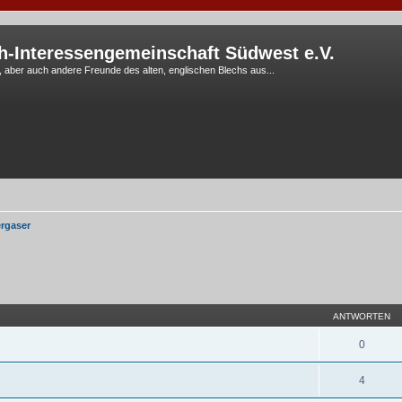
h-Interessengemeinschaft Südwest e.V.
G, aber auch andere Freunde des alten, englischen Blechs aus...
ergaser
eiterte Suche
ANTWORTEN
0
4