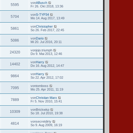
von
ABusch
5595
Fr 26. Okt 2018, 13:36
von
S-TYP34
5704
Mo 14. Aug 2017, 13:49
von
Christopher
5861
So 26. Feb 2017, 22:45
von
Dario
5086
Mi 20. Jul 2016, 20:11
von
jojo.triumph
24320
Do 9. Mai 2013, 12:46
von
Harry
14402
Do 16. Aug 2012, 14:47
von
Harry
9864
So 22. Apr 2012, 17:02
von
tomboss
7095
Mo 25. Apr 2011, 11:19
von
Christian Marx
7889
Fr 5. Nov 2010, 15:41
von
Brickwkp
10309
So 18. Jul 2010, 19:38
von
secretdirty
4814
So 9. Aug 2009, 16:19