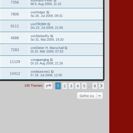
von
Hans-Peter
7356
Mi 5. Aug 2009, 11:10
von
Holger
7806
So 26. Jul 2009, 09:31
von
TR26H
6111
Do 23. Jul 2009, 21:06
von
StefanRy
4688
So 31. Mai 2009, 19:20
von
Dieter H. Marschall
7283
Di 10. Mär 2009, 07:53
von
ajuerging
11129
Di 19. Aug 2008, 21:26
von
bluesme1
14312
Fr 18. Jul 2008, 12:05
Seite
1
von
8
1
2
3
4
5
8
Nächste
145 Themen
…
Gehe zu