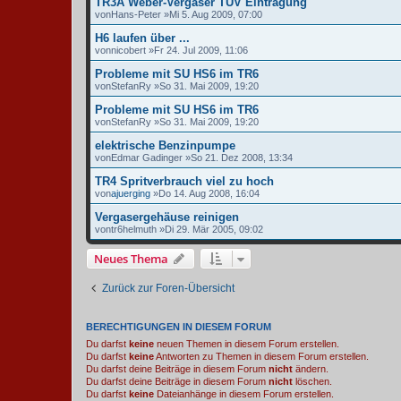
TR3A Weber-Vergaser TÜV Eintragung
von
Hans-Peter
»Mi 5. Aug 2009, 07:00
H6 laufen über ...
von
nicobert
»Fr 24. Jul 2009, 11:06
Probleme mit SU HS6 im TR6
von
StefanRy
»So 31. Mai 2009, 19:20
Probleme mit SU HS6 im TR6
von
StefanRy
»So 31. Mai 2009, 19:20
elektrische Benzinpumpe
von
Edmar Gadinger
»So 21. Dez 2008, 13:34
TR4 Spritverbrauch viel zu hoch
von
ajuerging
»Do 14. Aug 2008, 16:04
Vergasergehäuse reinigen
von
tr6helmuth
»Di 29. Mär 2005, 09:02
Neues Thema
Zurück zur Foren-Übersicht
BERECHTIGUNGEN IN DIESEM FORUM
Du darfst
keine
neuen Themen in diesem Forum erstellen.
Du darfst
keine
Antworten zu Themen in diesem Forum erstellen.
Du darfst deine Beiträge in diesem Forum
nicht
ändern.
Du darfst deine Beiträge in diesem Forum
nicht
löschen.
Du darfst
keine
Dateianhänge in diesem Forum erstellen.