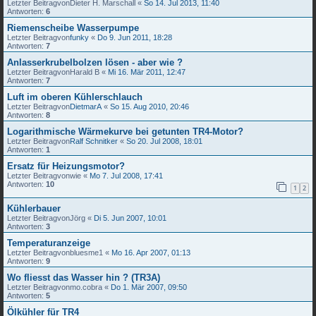
Letzter Beitragvon
Dieter H. Marschall
«
So 14. Jul 2013, 11:40
Antworten:
6
Riemenscheibe Wasserpumpe
Letzter Beitragvon
funky
«
Do 9. Jun 2011, 18:28
Antworten:
7
Anlasserkrubelbolzen lösen - aber wie ?
Letzter Beitragvon
Harald B
«
Mi 16. Mär 2011, 12:47
Antworten:
7
Luft im oberen Kühlerschlauch
Letzter Beitragvon
DietmarA
«
So 15. Aug 2010, 20:46
Antworten:
8
Logarithmische Wärmekurve bei getunten TR4-Motor?
Letzter Beitragvon
Ralf Schnitker
«
So 20. Jul 2008, 18:01
Antworten:
1
Ersatz für Heizungsmotor?
Letzter Beitragvon
wie
«
Mo 7. Jul 2008, 17:41
Antworten:
10
1
2
Kühlerbauer
Letzter Beitragvon
Jörg
«
Di 5. Jun 2007, 10:01
Antworten:
3
Temperaturanzeige
Letzter Beitragvon
bluesme1
«
Mo 16. Apr 2007, 01:13
Antworten:
9
Wo fliesst das Wasser hin ? (TR3A)
Letzter Beitragvon
mo.cobra
«
Do 1. Mär 2007, 09:50
Antworten:
5
Ölkühler für TR4