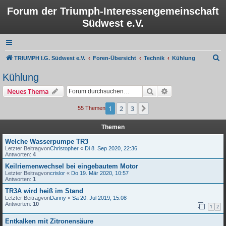
Forum der Triumph-Interessengemeinschaft
Südwest e.V.
S
TRIUMPH I.G. Südwest e.V.
Foren-Übersicht
Technik
Kühlung
u
Kühlung
c
Suche
Erweiterte Suche
Neues Thema
h
e
1
2
3
Nächste
55 Themen
Themen
Welche Wasserpumpe TR3
Letzter Beitragvon
Christopher
«
Di 8. Sep 2020, 22:36
Antworten:
4
Keilriemenwechsel bei eingebautem Motor
Letzter Beitragvon
crislor
«
Do 19. Mär 2020, 10:57
Antworten:
1
TR3A wird heiß im Stand
Letzter Beitragvon
Danny
«
Sa 20. Jul 2019, 15:08
Antworten:
10
1
2
Entkalken mit Zitronensäure