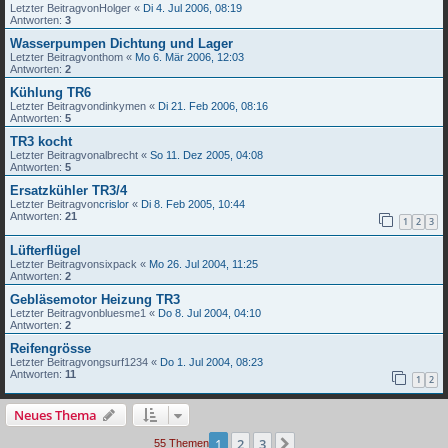
Letzter Beitragvon
Holger
«
Di 4. Jul 2006, 08:19
Antworten:
3
Wasserpumpen Dichtung und Lager
Letzter Beitragvon
thom
«
Mo 6. Mär 2006, 12:03
Antworten:
2
Kühlung TR6
Letzter Beitragvon
dinkymen
«
Di 21. Feb 2006, 08:16
Antworten:
5
TR3 kocht
Letzter Beitragvon
albrecht
«
So 11. Dez 2005, 04:08
Antworten:
5
Ersatzkühler TR3/4
Letzter Beitragvon
crislor
«
Di 8. Feb 2005, 10:44
Antworten:
21
1
2
3
Lüfterflügel
Letzter Beitragvon
sixpack
«
Mo 26. Jul 2004, 11:25
Antworten:
2
Gebläsemotor Heizung TR3
Letzter Beitragvon
bluesme1
«
Do 8. Jul 2004, 04:10
Antworten:
2
Reifengrösse
Letzter Beitragvon
gsurf1234
«
Do 1. Jul 2004, 08:23
Antworten:
11
1
2
Neues Thema
1
2
3
Nächste
55 Themen