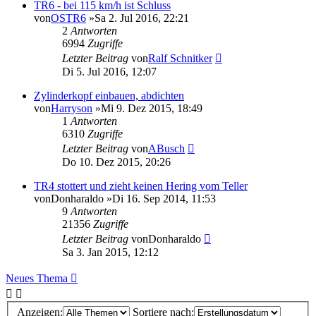
TR6 - bei 115 km/h ist Schluss
von
OSTR6
»Sa 2. Jul 2016, 22:21
2
Antworten
6994
Zugriffe
Letzter Beitrag
von
Ralf Schnitker
Di 5. Jul 2016, 12:07
Zylinderkopf einbauen, abdichten
von
Harryson
»Mi 9. Dez 2015, 18:49
1
Antworten
6310
Zugriffe
Letzter Beitrag
von
ABusch
Do 10. Dez 2015, 20:26
TR4 stottert und zieht keinen Hering vom Teller
von
Donharaldo
»Di 16. Sep 2014, 11:53
9
Antworten
21356
Zugriffe
Letzter Beitrag
von
Donharaldo
Sa 3. Jan 2015, 12:12
Neues Thema
Anzeigen:
Sortiere nach: