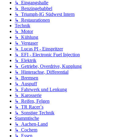
↳ Eingangshalle
↳ Benzingebabbel
↳ Triumph-IG Südwest Intern
↳ Restaurationen
Technik
↳ Motor
↳ Kühlung
↳ Vergaser
↳ Lucas PI - Einspritzer
↳ EFI - Electronic Fuel Injection
↳ Elektrik
↳ Getriebe, Overdrive, Kupplung
↳ Hinterachse, Differential
↳ Bremsen
↳ Auspuff
↳ Fahrwerk und Lenkung
↳ Karosserie
↳ Reifen, Felgen
↳ TR Racer´s
↳ Sonstige Technik
Stammtische
↳ Aachen-Land
↳ Cochem
↳ Essen