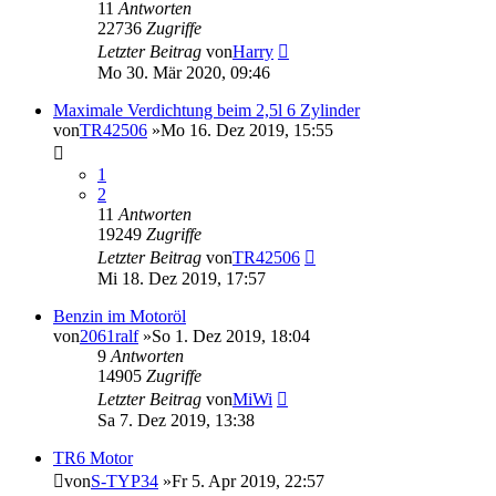
11
Antworten
22736
Zugriffe
Letzter Beitrag
von
Harry
Mo 30. Mär 2020, 09:46
Maximale Verdichtung beim 2,5l 6 Zylinder
von
TR42506
»Mo 16. Dez 2019, 15:55
1
2
11
Antworten
19249
Zugriffe
Letzter Beitrag
von
TR42506
Mi 18. Dez 2019, 17:57
Benzin im Motoröl
von
2061ralf
»So 1. Dez 2019, 18:04
9
Antworten
14905
Zugriffe
Letzter Beitrag
von
MiWi
Sa 7. Dez 2019, 13:38
TR6 Motor
von
S-TYP34
»Fr 5. Apr 2019, 22:57