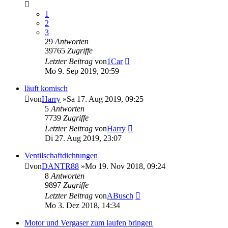
1
2
3
29
Antworten
39765
Zugriffe
Letzter Beitrag
von
1Car
Mo 9. Sep 2019, 20:59
läuft komisch
von
Harry
»Sa 17. Aug 2019, 09:25
5
Antworten
7739
Zugriffe
Letzter Beitrag
von
Harry
Di 27. Aug 2019, 23:07
Ventilschaftdichtungen
von
DANTR88
»Mo 19. Nov 2018, 09:24
8
Antworten
9897
Zugriffe
Letzter Beitrag
von
ABusch
Mo 3. Dez 2018, 14:34
Motor und Vergaser zum laufen bringen