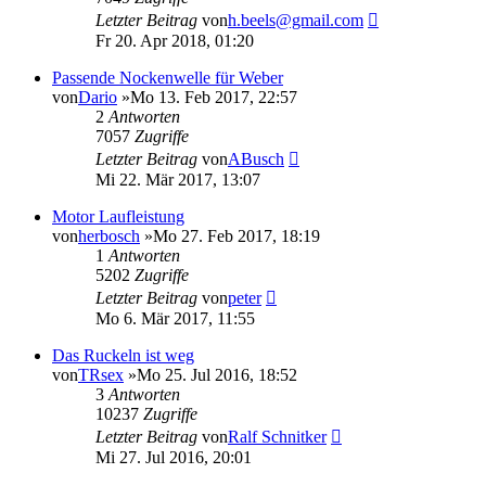
Letzter Beitrag
von
h.beels@gmail.com
Fr 20. Apr 2018, 01:20
Passende Nockenwelle für Weber
von
Dario
»Mo 13. Feb 2017, 22:57
2
Antworten
7057
Zugriffe
Letzter Beitrag
von
ABusch
Mi 22. Mär 2017, 13:07
Motor Laufleistung
von
herbosch
»Mo 27. Feb 2017, 18:19
1
Antworten
5202
Zugriffe
Letzter Beitrag
von
peter
Mo 6. Mär 2017, 11:55
Das Ruckeln ist weg
von
TRsex
»Mo 25. Jul 2016, 18:52
3
Antworten
10237
Zugriffe
Letzter Beitrag
von
Ralf Schnitker
Mi 27. Jul 2016, 20:01