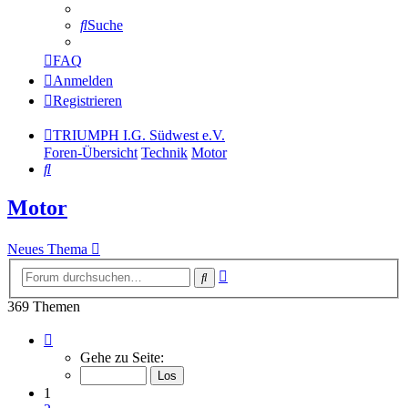
Suche
FAQ
Anmelden
Registrieren
TRIUMPH I.G. Südwest e.V.
Foren-Übersicht
Technik
Motor
Suche
Motor
Neues Thema
Erweiterte
Suche
Suche
369 Themen
Seite
1
Gehe zu Seite:
von
19
1