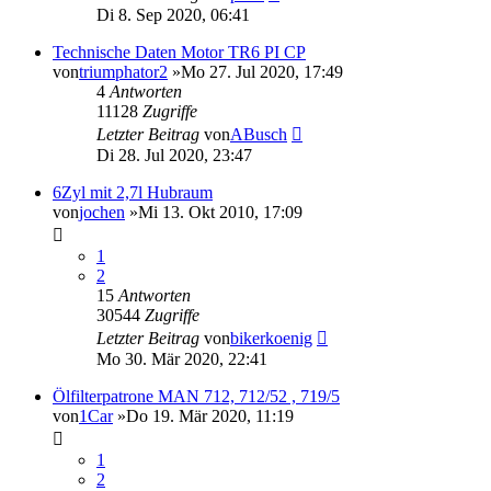
Di 8. Sep 2020, 06:41
Technische Daten Motor TR6 PI CP
von
triumphator2
»Mo 27. Jul 2020, 17:49
4
Antworten
11128
Zugriffe
Letzter Beitrag
von
ABusch
Di 28. Jul 2020, 23:47
6Zyl mit 2,7l Hubraum
von
jochen
»Mi 13. Okt 2010, 17:09
1
2
15
Antworten
30544
Zugriffe
Letzter Beitrag
von
bikerkoenig
Mo 30. Mär 2020, 22:41
Ölfilterpatrone MAN 712, 712/52 , 719/5
von
1Car
»Do 19. Mär 2020, 11:19
1
2