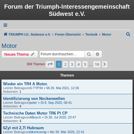
Forum der Triumph-Interessengemeinschaft
Südwest e.V.
S
TRIUMPH I.G. Südwest e.V.
Foren-Übersicht
Technik
Motor
u
Motor
c
Suche
Erweiterte Suche
Neues Thema
h
e
Seite
1
von
19
1
2
3
4
5
19
Nächste
369 Themen
…
Themen
Wieder ein TR4 A Motor.
Letzter Beitragvon
S-TYP34
«
Mi 26. Mai 2021, 12:36
Antworten:
1
Identifizierung von Nockenwellen
Letzter Beitragvon
peter
«
Di 8. Sep 2020, 06:41
Antworten:
4
Technische Daten Motor TR6 PI CP
Letzter Beitragvon
ABusch
«
Di 28. Jul 2020, 23:47
Antworten:
4
6Zyl mit 2,7l Hubraum
Letzter Beitragvon
bikerkoenig
«
Mo 30. Mär 2020, 22:41