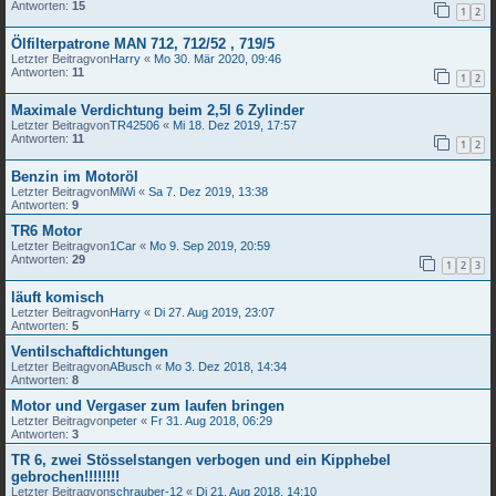
Antworten:
15
1
2
Ölfilterpatrone MAN 712, 712/52 , 719/5
Letzter Beitragvon
Harry
«
Mo 30. Mär 2020, 09:46
Antworten:
11
1
2
Maximale Verdichtung beim 2,5l 6 Zylinder
Letzter Beitragvon
TR42506
«
Mi 18. Dez 2019, 17:57
Antworten:
11
1
2
Benzin im Motoröl
Letzter Beitragvon
MiWi
«
Sa 7. Dez 2019, 13:38
Antworten:
9
TR6 Motor
Letzter Beitragvon
1Car
«
Mo 9. Sep 2019, 20:59
Antworten:
29
1
2
3
läuft komisch
Letzter Beitragvon
Harry
«
Di 27. Aug 2019, 23:07
Antworten:
5
Ventilschaftdichtungen
Letzter Beitragvon
ABusch
«
Mo 3. Dez 2018, 14:34
Antworten:
8
Motor und Vergaser zum laufen bringen
Letzter Beitragvon
peter
«
Fr 31. Aug 2018, 06:29
Antworten:
3
TR 6, zwei Stösselstangen verbogen und ein Kipphebel
gebrochen!!!!!!!!
Letzter Beitragvon
schrauber-12
«
Di 21. Aug 2018, 14:10