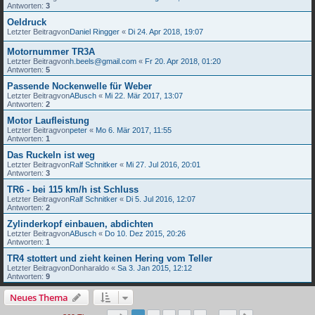
Antworten:
3
Oeldruck
Letzter Beitragvon
Daniel Ringger
«
Di 24. Apr 2018, 19:07
Motornummer TR3A
Letzter Beitragvon
h.beels@gmail.com
«
Fr 20. Apr 2018, 01:20
Antworten:
5
Passende Nockenwelle für Weber
Letzter Beitragvon
ABusch
«
Mi 22. Mär 2017, 13:07
Antworten:
2
Motor Laufleistung
Letzter Beitragvon
peter
«
Mo 6. Mär 2017, 11:55
Antworten:
1
Das Ruckeln ist weg
Letzter Beitragvon
Ralf Schnitker
«
Mi 27. Jul 2016, 20:01
Antworten:
3
TR6 - bei 115 km/h ist Schluss
Letzter Beitragvon
Ralf Schnitker
«
Di 5. Jul 2016, 12:07
Antworten:
2
Zylinderkopf einbauen, abdichten
Letzter Beitragvon
ABusch
«
Do 10. Dez 2015, 20:26
Antworten:
1
TR4 stottert und zieht keinen Hering vom Teller
Letzter Beitragvon
Donharaldo
«
Sa 3. Jan 2015, 12:12
Antworten:
9
Neues Thema