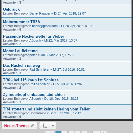
Antworten:
3
Oeldruck
Letzter Beitragvon
Daniel Ringger
«
Di 24. Apr 2018, 19:07
Motornummer TR3A
Letzter Beitragvon
h.beels@gmail.com
«
Fr 20. Apr 2018, 01:20
Antworten:
5
Passende Nockenwelle für Weber
Letzter Beitragvon
ABusch
«
Mi 22. Mär 2017, 13:07
Antworten:
2
Motor Laufleistung
Letzter Beitragvon
peter
«
Mo 6. Mär 2017, 11:55
Antworten:
1
Das Ruckeln ist weg
Letzter Beitragvon
Ralf Schnitker
«
Mi 27. Jul 2016, 20:01
Antworten:
3
TR6 - bei 115 km/h ist Schluss
Letzter Beitragvon
Ralf Schnitker
«
Di 5. Jul 2016, 12:07
Antworten:
2
Zylinderkopf einbauen, abdichten
Letzter Beitragvon
ABusch
«
Do 10. Dez 2015, 20:26
Antworten:
1
TR4 stottert und zieht keinen Hering vom Teller
Letzter Beitragvon
Donharaldo
«
Sa 3. Jan 2015, 12:12
Antworten:
9
Neues Thema