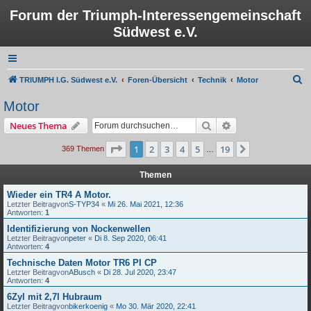
Forum der Triumph-Interessengemeinschaft
Südwest e.V.
S
TRIUMPH I.G. Südwest e.V.
Foren-Übersicht
Technik
Motor
u
Motor
c
Suche
Erweiterte Suche
Neues Thema
h
e
Seite
1
von
19
1
2
3
4
5
19
Nächste
369 Themen
…
Themen
Wieder ein TR4 A Motor.
Letzter Beitragvon
S-TYP34
«
Mi 26. Mai 2021, 12:36
Antworten:
1
Identifizierung von Nockenwellen
Letzter Beitragvon
peter
«
Di 8. Sep 2020, 06:41
Antworten:
4
Technische Daten Motor TR6 PI CP
Letzter Beitragvon
ABusch
«
Di 28. Jul 2020, 23:47
Antworten:
4
6Zyl mit 2,7l Hubraum
Letzter Beitragvon
bikerkoenig
«
Mo 30. Mär 2020, 22:41