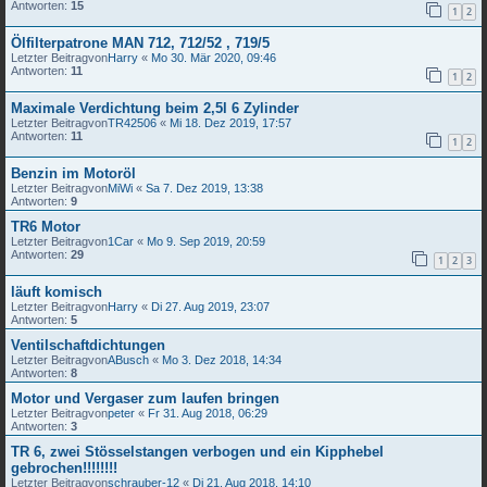
Antworten:
15
1
2
Ölfilterpatrone MAN 712, 712/52 , 719/5
Letzter Beitragvon
Harry
«
Mo 30. Mär 2020, 09:46
Antworten:
11
1
2
Maximale Verdichtung beim 2,5l 6 Zylinder
Letzter Beitragvon
TR42506
«
Mi 18. Dez 2019, 17:57
Antworten:
11
1
2
Benzin im Motoröl
Letzter Beitragvon
MiWi
«
Sa 7. Dez 2019, 13:38
Antworten:
9
TR6 Motor
Letzter Beitragvon
1Car
«
Mo 9. Sep 2019, 20:59
Antworten:
29
1
2
3
läuft komisch
Letzter Beitragvon
Harry
«
Di 27. Aug 2019, 23:07
Antworten:
5
Ventilschaftdichtungen
Letzter Beitragvon
ABusch
«
Mo 3. Dez 2018, 14:34
Antworten:
8
Motor und Vergaser zum laufen bringen
Letzter Beitragvon
peter
«
Fr 31. Aug 2018, 06:29
Antworten:
3
TR 6, zwei Stösselstangen verbogen und ein Kipphebel
gebrochen!!!!!!!!
Letzter Beitragvon
schrauber-12
«
Di 21. Aug 2018, 14:10